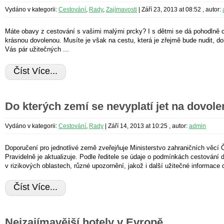
Vydáno v kategorii:
Cestování
,
Rady
,
Zajímavosti
|
Září 23, 2013 at 08:52
, autor:
Máte obavy z cestování s vašimi malými prcky? I s dětmi se dá pohodlně ce
krásnou dovolenou. Musíte je však na cestu, která je zřejmě bude nudit, dobř
Vás pár užitečných ...
Číst Více...
Do kterých zemí se nevyplatí jet na dovol
Vydáno v kategorii:
Cestování
,
Rady
|
Září 14, 2013 at 10:25
, autor:
admin
Doporučení pro jednotlivé země zveřejňuje Ministerstvo zahraničních věcí 
Pravidelně je aktualizuje. Podle ředitele se údaje o podmínkách cestování d
v rizikových oblastech, různé upozornění, jakož i další užitečné informace d
Číst Více...
Nejzajímavější hotely v Evropě