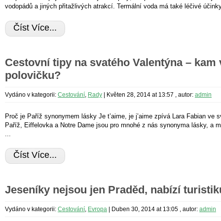
vodopádů a jiných přitažlivých atrakcí. Termální voda má také léčivé účinky,
Číst Více...
Cestovní tipy na svatého Valentýna – kam v
polovičku?
Vydáno v kategorii:
Cestování
,
Rady
|
Květen 28, 2014 at 13:57
, autor:
admin
Proč je Paříž synonymem lásky Je t’aime, je j’aime zpívá Lara Fabian ve 
Paříž, Eiffelovka a Notre Dame jsou pro mnohé z nás synonyma lásky, a 
...
Číst Více...
Jeseníky nejsou jen Praděd, nabízí turisti
Vydáno v kategorii:
Cestování
,
Evropa
|
Duben 30, 2014 at 13:05
, autor:
admin