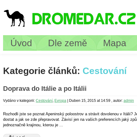
Úvod
Dle země
Mapa
Kategorie článků:
Cestování
Doprava do Itálie a po Itálii
Vydáno v kategorii:
Cestování
,
Evropa
|
Duben 15, 2015 at 14:59
, autor:
admin
Rozhodli jste se poznat Apeninský poloostrov a strávit dovolenou v Itálii? 
dostat a jak se zde přepravovat. Závisí jen na vašich preferencích jaký způs
jednoznačně krajinou, kterou je ...