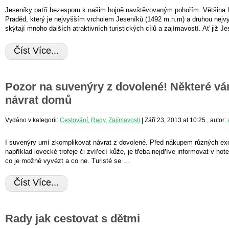
Jeseníky patří bezesporu k našim hojně navštěvovaným pohořím. Většina l
Praděd, který je nejvyšším vrcholem Jeseníků (1492 m.n.m) a druhou nejv
skýtají mnoho dalších atraktivních turistických cílů a zajímavostí. Ať již Je
Číst Více...
Pozor na suvenýry z dovolené! Některé vá
návrat domů
Vydáno v kategorii:
Cestování
,
Rady
,
Zajímavosti
|
Září 23, 2013 at 10:25
, autor:
I suvenýry umí zkomplikovat návrat z dovolené. Před nákupem různých exo
například lovecké trofeje či zvířecí kůže, je třeba nejdříve informovat v hot
co je možné vyvézt a co ne. Turisté se ...
Číst Více...
Rady jak cestovat s dětmi