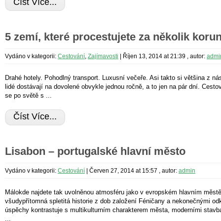
Číst Více...
5 zemí, které procestujete za několik koru
Vydáno v kategorii:
Cestování
,
Zajímavosti
|
Říjen 13, 2014 at 21:39
, autor:
admi
Drahé hotely. Pohodlný transport. Luxusní večeře. Asi takto si většina z ná
lidé dostávají na dovolené obvykle jednou ročně, a to jen na pár dní. Cesto
se po světě s ...
Číst Více...
Lisabon – portugalské hlavní město
Vydáno v kategorii:
Cestování
|
Červen 27, 2014 at 15:57
, autor:
admin
Málokde najdete tak uvolněnou atmosféru jako v evropském hlavním městě
všudypřítomná spletitá historie z dob založení Féničany a nekonečnými od
úspěchy kontrastuje s multikulturním charakterem města, moderními stavb
...