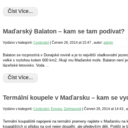
Číst Více...
Maďarský Balaton – kam se tam podívat?
Vydáno v kategorii:
Cestování
|
Červen 26, 2014 at 15:47
, autor:
admin
Balaton se rozprostírá v Dunajské rovině a je to největší sladkovodní jezer
velké s rozlohou kolem 600 km2, říkají mu Maďarské moře. Balaton není jen j
lázeňské letovisko. Voda ...
Číst Více...
Termální koupele v Maďarsku – kam se vy
Vydáno v kategorii:
Cestování
,
Evropa
,
Zajímavosti
|
Červen 26, 2014 at 14:43
, 
Termální koupaliště napojené na termální prameny najdete v Maďarsku na 
koupalištích si přijdou na své nejen dospělý, ale především děti. Potěší je