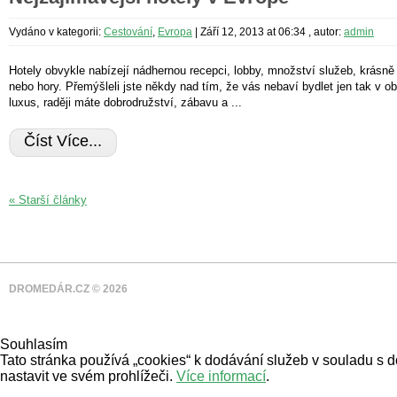
Vydáno v kategorii:
Cestování
,
Evropa
|
Září 12, 2013 at 06:34
, autor:
admin
Hotely obvykle nabízejí nádhernou recepci, lobby, množství služeb, krásně
nebo hory. Přemýšleli jste někdy nad tím, že vás nebaví bydlet jen tak v o
luxus, raději máte dobrodružství, zábavu a ...
Číst Více...
« Starší články
DROMEDÁR.CZ © 2026
Souhlasím
Tato stránka používá „cookies“ k dodávání služeb v souladu s 
nastavit ve svém prohlížeči.
Více informací
.