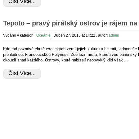
Číst Více...
Tepoto – pravý pirátský ostrov je rájem na
Vydáno v kategorii:
Oceánie
|
Duben 27, 2015 at 14:22
, autor:
admin
Kdo rád poznává chutě exotických zemí jejich kulturu a historii, jednoduše 
přehlédnout Francouzskou Polynésii. Zde leží místa, které svou panensky 
okouzlí snad každého. Ostrovy, které nabízejí neobvyklý klid však ...
Číst Více...