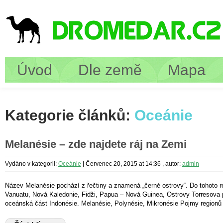
Úvod
Dle země
Mapa
Kategorie článků:
Oceánie
Melanésie – zde najdete ráj na Zemi
Vydáno v kategorii:
Oceánie
|
Červenec 20, 2015 at 14:36
, autor:
admin
Název Melanésie pochází z řečtiny a znamená „černé ostrovy“. Do tohoto r
Vanuatu, Nová Kaledonie, Fidži, Papua – Nová Guinea, Ostrovy Torresova p
oceánská část Indonésie. Melanésie, Polynésie, Mikronésie Pojmy regionů 