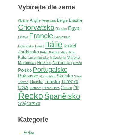
Vybírejte dle země
Anglie
Belgie
Brazílie
Albánie
Argentina
Chorvatsko
Egypt
Dánsko
Francie
Finsko
Guatemala
Itálie
Izrael
Holandsko
Island
Jordánsko
Katar
Kazachstán
Keňa
Kuba
Maroko
Lucembursko
Makedonie
Norsko
Německo
Maďarsko
Omán
Portugalsko
Polsko
Rakousko
Skotsko
Rumunsko
Sýrie
Turecko
Tunisko
Thajsko
Taiwan
USA
Česko
ČR
Vietnam
Černá Hora
Řecko
Španělsko
Švýcarsko
Kategorie
Afrika