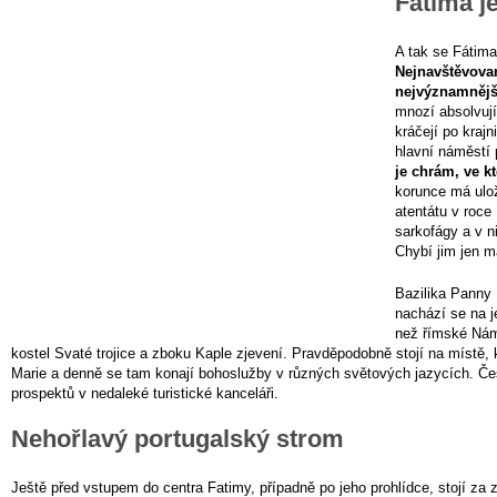
Fátima j
A tak se Fátima
Nejnavštěvova
nejvýznamnějš
mnozí absolvují
kráčejí po krajn
hlavní náměstí 
je chrám, ve k
korunce má ulož
atentátu v roce
sarkofágy a v n
Chybí jim jen m
Bazilika Panny
nachází se na j
než římské Námě
kostel Svaté trojice a zboku Kaple zjevení. Pravděpodobně stojí na místě,
Marie a denně se tam konají bohoslužby v různých světových jazycích. Češ
prospektů v nedaleké turistické kanceláři.
Nehořlavý portugalský strom
Ještě před vstupem do centra Fatimy, případně po jeho prohlídce, stojí za