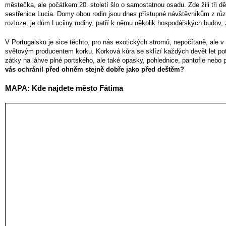
městečka, ale počátkem 20. století šlo o samostatnou osadu. Zde žili tři dět
sestřenice Lucia. Domy obou rodin jsou dnes přístupné návštěvníkům z různ
rozloze, je dům Luciiny rodiny, patří k němu několik hospodářských budov,
V Portugalsku je sice těchto, pro nás exotických stromů, nepočítaně, ale v 
světovým producentem korku. Korková kůra se sklízí každých devět let poté
zátky na láhve plné portského, ale také opasky, pohlednice, pantofle nebo
vás ochránil před ohněm stejně dobře jako před deštěm?
MAPA: Kde najdete město Fátima