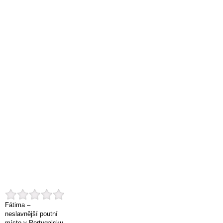
Fátima –
neslavnější poutní
místo v Portugalsku