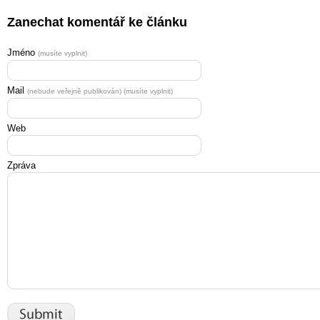
Zanechat komentář ke článku
Jméno
(musíte vyplnit)
Mail
(nebude veřejně publikován) (musíte vyplnit)
Web
Zpráva