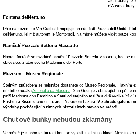
architektury. S
d’Austria, který
Fontana delNettuno
Dále na severu se Via Garibaldi napojuje na náměstí Piazza dell Unità d’Ital
delNettuno, jejímž autorem je Montorsoli. Na místě můžete vidět pouze kop
Náměstí Piazzale Batteria Massotto
Naproti fontáně se rozkládá náměstí Piazzale Batteria Massotto, kde se m
obrovskou zlatou sochu Madonnino del Porto.
Muzeum – Museo Regionale
Stejným způsobem se nejsnáze dostanete do Museo Regionale. Hlavním e
místního rodáka
Antonello da Messina
, San Georgio zobrazující na pěti pa
patří Madonna con Bambino e Santi od stejného malíře a dvě vynikající díla
Pastýřů a Risurrezione di Lazaro – Vzkříšení Lazara.
V zahradě galerie m
výzdoby pocházející s různých historických staveb ve městě.
Chuťové buňky nebudou zklamány
Ve městě je mnoho restaurací kam se vyplatí zajít si na hlavní Messinskou