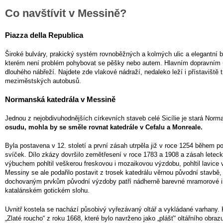
Co navštívit v Messině?
Piazza della Republica
Široké bulváry, prakický systém rovnoběžných a kolmých ulic a elegantní 
kterém není problém pohybovat se pěšky nebo autem. Hlavním dopravním
dlouhého nábřeží. Najdete zde vlakové nádraží, nedaleko leží i přístaviště tr
meziměstských autobusů.
Normanská katedrála v Messině
Jednou z nejobdivuhodnějších církevních staveb celé Sicílie je stará Nor
osudu, mohla by se směle rovnat katedrále v Cefalu a Monreale.
Byla postavena v 12. století a první zásah utrpěla již v roce 1254 během p
svíček. Dílo zkázy dovršilo zemětřesení v roce 1783 a 1908 a zásah lete
výbuchem pohltil veškerou freskovou i mozaikovou výzdobu, pohltil lavice 
Messiny se ale podařilo postavit z trosek katedrálu věrnou původní stavbě
dochovaným prvkům původní výzdoby patří nádherně barevné mramorové int
katalánském gotickém slohu.
Uvnitř kostela se nachází působivý vyřezávaný oltář a vykládané varhany.
„Zlaté roucho“ z roku 1668, které bylo navrženo jako „plášť“ oltářního obr