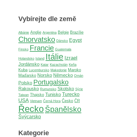
Vybírejte dle země
Anglie
Belgie
Brazílie
Albánie
Argentina
Chorvatsko
Egypt
Dánsko
Francie
Finsko
Guatemala
Itálie
Izrael
Holandsko
Island
Jordánsko
Katar
Kazachstán
Keňa
Kuba
Maroko
Lucembursko
Makedonie
Norsko
Německo
Maďarsko
Omán
Portugalsko
Polsko
Rakousko
Skotsko
Rumunsko
Sýrie
Turecko
Tunisko
Thajsko
Taiwan
USA
Česko
ČR
Vietnam
Černá Hora
Řecko
Španělsko
Švýcarsko
Kategorie