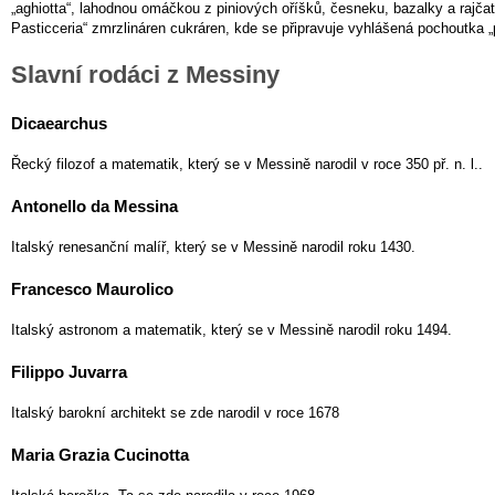
„aghiotta“, lahodnou omáčkou z piniových oříšků, česneku, bazalky a rajčat
Pasticceria“ zmrzlináren cukráren, kde se připravuje vyhlášená pochoutka „
Slavní rodáci z Messiny
Dicaearchus
Řecký filozof a matematik, který se v Messině narodil v roce 350 př. n. l..
Antonello da Messina
Italský renesanční malíř, který se v Messině narodil roku 1430.
Francesco Maurolico
Italský astronom a matematik, který se v Messině narodil roku 1494.
Filippo Juvarra
Italský barokní architekt se zde narodil v roce 1678
Maria Grazia Cucinotta