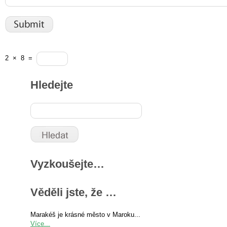
2
×
8
=
Hledejte
Vyzkoušejte…
Věděli jste, že …
Marakéš je krásné město v Maroku...
Více...