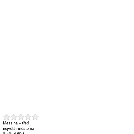
Messina – třetí
největší město na
Sicílii
4.60
/
5