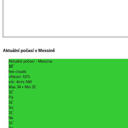
Aktuální počasí v Messině
Aktuální počasí - Messina
°
33
few clouds
vlhkost: 61%
vítr: 4m/s NW
Max 34 • Min 32
°
32
Pá
°
31
So
°
31
Ne
°
31