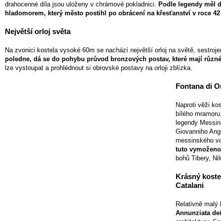
drahocenné díla jsou uloženy v chrámové pokladnici.
Podle legendy měl d
hladomorem, který město postihl po obrácení na křesťanství v roce 42 
Největší orloj světa
Na zvonici kostela vysoké 60m se nachází největší orloj na světě, sestroj
poledne, dá se do pohybu průvod bronzových postav, které mají různé
lze vystoupat a prohlédnout si obrovské postavy na orloji zblízka.
Fontana di O
Naproti věži ko
bílého mramoru,
legendy Messinu
Giovanniho Ange
messinského v
tuto vymoženo
bohů Tibery, Ni
Krásný koste
Catalani
Relativně malý 
Annunziata dei