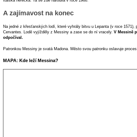
Italská herečka. Ta se zde narodila v roce 1968.
A zajímavost na konec
Na jedné z křesťanských lodí, které vyhrály bitvu u Lepanta (v roce 1571),
Cervantes. Lodě vyjížděly z Messiny a zase se do ní vracely.
V Messině p
odpočíval.
Patronkou Messiny je svatá Madona. Město svou patronku oslavuje proces
MAPA: Kde leží Messina?