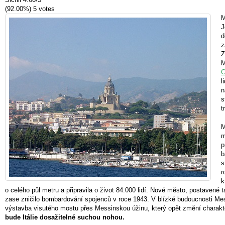
(92.00%)
5
votes
M
J
d
z
Z
M
C
l
n
s
t
M
m
p
b
s
r
k
o celého půl metru a připravila o život 84.000 lidí. Nové město, postavené
zase zničilo bombardování spojenců v roce 1943. V blízké budoucnosti Me
výstavba visutého mostu přes Messinskou úžinu, který opět změní charakt
bude Itálie dosažitelné suchou nohou.