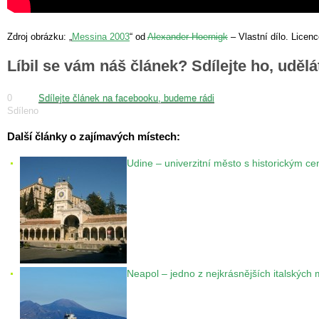
Zdroj obrázku: „
Messina 2003
“ od
Alexander Hoernigk
–
Vlastní dílo
. Licen
Líbil se vám náš článek? Sdílejte ho, uděl
0
Sdílejte článek na facebooku, budeme rádi
Sdíleno
Další články o zajímavých místech:
Udine – univerzitní město s historickým c
Neapol – jedno z nejkrásnějších italských 