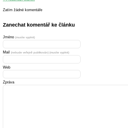
Zatím žádné komentáře
Zanechat komentář ke článku
Jméno
(musíte vyplnit)
Mail
(nebude veřejně publikován) (musíte vyplnit)
Web
Zpráva