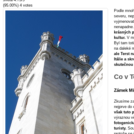
(95.00%)
4
votes
Podle mnohý
severu, ne
vyjmenovat 
nenapadne
krásných p
kultur.
V mi
Byl tam tot
na daleké 
ale Terst 
Itálie a sk
skutečnou 
Co v T
Zámek Mi
Zkusíme za
nejprve do 
však tuto p
výraznou v
fotogenic
turisty.
Souč
protože se 