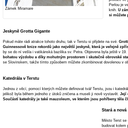
Perlou je 
Zámek Miramare
knih.
U zám
si můžete 
Jeskyně Grotta Gigante
Pokud máte rádi atrakce tohoto druhu, tak v Terstu si přijdete na své.
Grott
Guinnessově knize rekordů jako největší jeskyně, která je veřejně zpří
by se do ní vešla i vatikánská bazilika sv. Petra. Objevena byla ještě v 19. 
bohatou výzdobu a díky mohutným prostorem i skutečně obrovské stala
se Slovinskem, takže tímto způsobem můžete zkombinovat dovolenou v ob
Katedrála v Terstu
Jednou z věcí, pomocí kterých můžete definovat tvář Terstu, jsou i katedrál
jelikož byla během jednoho z útoků zničena a museli ji nově vystavět.
Její
Součástí katedrály je také mauzoleum, ve kterém jsou pohřbeny těla čl
Stará a nová 
Město Terst se 
budovat kolem p