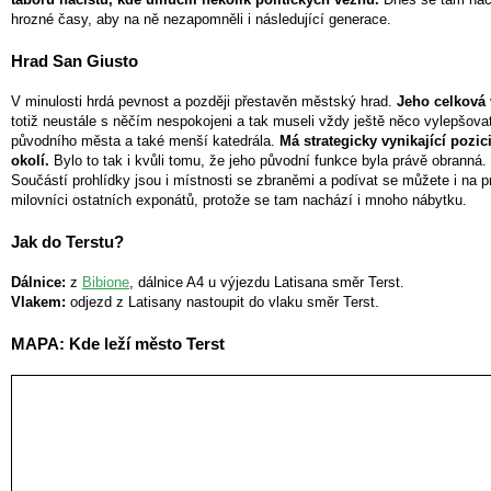
hrozné časy, aby na ně nezapomněli i následující generace.
Hrad San Giusto
V minulosti hrdá pevnost a později přestavěn městský hrad.
Jeho celková v
totiž neustále s něčím nespokojeni a tak museli vždy ještě něco vylepšovat.
původního města a také menší katedrála.
Má strategicky vynikající pozic
okolí.
Bylo to tak i kvůli tomu, že jeho původní funkce byla právě obranná.
Součástí prohlídky jsou i místnosti se zbraněmi a podívat se můžete i na pro
milovníci ostatních exponátů, protože se tam nachází i mnoho nábytku.
Jak do Terstu?
Dálnice:
z
Bibione
, dálnice A4 u výjezdu Latisana směr Terst.
Vlakem:
odjezd z Latisany nastoupit do vlaku směr Terst.
MAPA: Kde leží město Terst