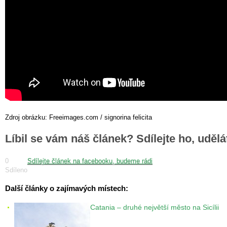
Zdroj obrázku: Freeimages.com / signorina felicita
Líbil se vám náš článek? Sdílejte ho, uděl
0
Sdílejte článek na facebooku, budeme rádi
Sdíleno
Další články o zajímavých místech:
Catania – druhé největší město na Sicílii