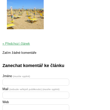
« Předchozí článek
Zatím žádné komentáře
Zanechat komentář ke článku
Jméno
(musíte vyplnit)
Mail
(nebude veřejně publikován) (musíte vyplnit)
Web