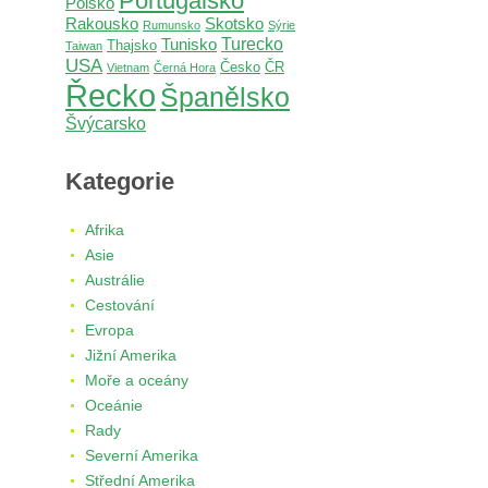
Portugalsko
Polsko
Rakousko
Skotsko
Rumunsko
Sýrie
Turecko
Tunisko
Thajsko
Taiwan
USA
Česko
ČR
Vietnam
Černá Hora
Řecko
Španělsko
Švýcarsko
Kategorie
Afrika
Asie
Austrálie
Cestování
Evropa
Jižní Amerika
Moře a oceány
Oceánie
Rady
Severní Amerika
Střední Amerika