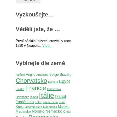
Vyzkoušejte…
Věděli jste, že …
První oficiální pizzerii otevřeli v roce
1830 v Neapoli...
Více...
Vybírejte dle země
Anglie
Belgie
Brazílie
Albánie
Argentina
Chorvatsko
Egypt
Dánsko
Francie
Finsko
Guatemala
Itálie
Izrael
Holandsko
Island
Jordánsko
Katar
Kazachstán
Keňa
Kuba
Maroko
Lucembursko
Makedonie
Norsko
Německo
Maďarsko
Omán