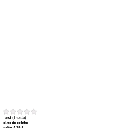
Terst (Trieste) –
okno do celého
světa
4.75
/
5