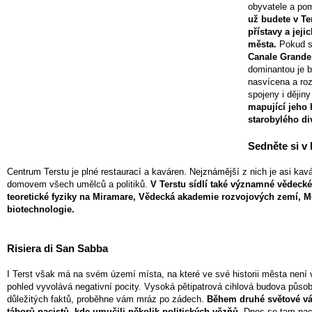
obyvatele a pom
už budete v Ter
přístavy a jeji
města.
Pokud se
Canale Grande
dominantou je b
nasvícena a ro
spojeny i dějiny
mapující jeho 
starobylého div
Sedněte si v
Centrum Terstu je plné restaurací a kaváren. Nejznámější z nich je asi k
domovem všech umělců a politiků.
V Terstu sídlí také významné vědecké
teoretické fyziky na Miramare, Vědecká akademie rozvojových zemí, M
biotechnologie.
Risiera di San Sabba
I Terst však má na svém území místa, na které ve své historii města není v
pohled vyvolává negativní pocity. Vysoká pětipatrová cihlová budova působ
důležitých faktů, proběhne vám mráz po zádech.
Během druhé světové vá
táborů nacistů, kde umučili několik politických vězňů.
Dnes se tam nach