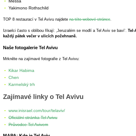
Messa
Yakimono Rothschild
TOP 8 restaurací v Tel Avivu najdete
na této webové stránce
.
Izraelci často s oblibou říkají: ‚Jeruzalém se modlí a Tel Aviv se baví‘.
Tel-
každý pátek večer v ulicích požehnaně.
Naše fotogalerie Tel Avivu
Mrkněte na zajímavé fotografie z Tel Avivu:
Kikar Habima
Chen
Karmelský trh
Zajímavé linky o Tel Avivu
www.inisrael.com/tour/telaviv/
Oficiální stránka Tel Avivu
Průvodce Tel Avivem
MAPA: Kde je Tel Aviv