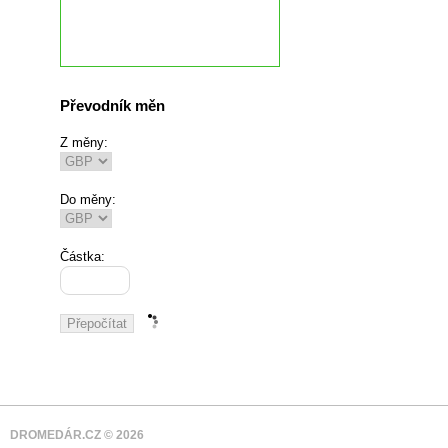
Převodník měn
Z měny:
Do měny:
Částka:
DROMEDÁR.CZ © 2026