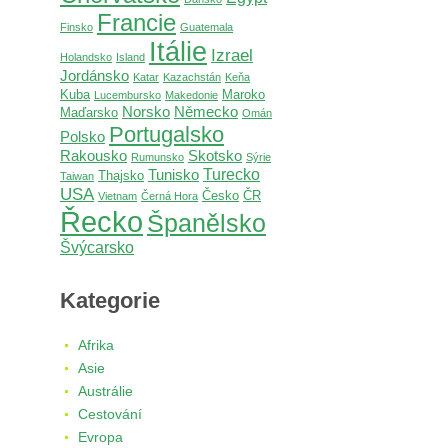
Francie
Finsko
Guatemala
Itálie
Izrael
Holandsko
Island
Jordánsko
Katar
Kazachstán
Keňa
Kuba
Maroko
Lucembursko
Makedonie
Norsko
Německo
Maďarsko
Omán
Portugalsko
Polsko
Rakousko
Skotsko
Rumunsko
Sýrie
Turecko
Tunisko
Thajsko
Taiwan
USA
Česko
ČR
Vietnam
Černá Hora
Řecko
Španělsko
Švýcarsko
Kategorie
Afrika
Asie
Austrálie
Cestování
Evropa