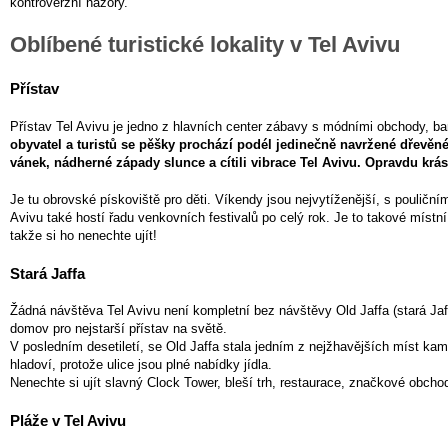
kontroverzní názory.
Oblíbené turistické lokality v Tel Avivu
Přístav
Přístav Tel Avivu je jedno z hlavních center zábavy s módními obchody, ba
obyvatel a turistů se pěšky prochází podél jedinečně navržené dřevěn
vánek, nádherné západy slunce a cítili vibrace Tel Avivu. Opravdu krás
Je tu obrovské pískoviště pro děti. Víkendy jsou nejvytíženější, s pouličn
Avivu také hostí řadu venkovních festivalů po celý rok. Je to takové míst
takže si ho nenechte ujít!
Stará Jaffa
Žádná návštěva Tel Avivu není kompletní bez návštěvy Old Jaffa (stará Jaff
domov pro nejstarší přístav na světě.
V posledním desetiletí, se Old Jaffa stala jedním z nejžhavějších míst kam 
hladoví, protože ulice jsou plné nabídky jídla.
Nenechte si ujít slavný Clock Tower, bleší trh, restaurace, značkové obchod
Pláže v Tel Avivu