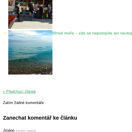
Mrtvé moře – zde se nepotopíte ani neuto
« Předchozí článek
Zatím žádné komentáře
Zanechat komentář ke článku
Jméno
(musíte vyplnit)