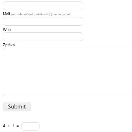
Mail
(nebude veřejně publikován) (musíte vyplnit)
Web
Zpráva
4
×
1
=