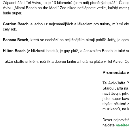
Západní část Tel Avivu, to je 13 kilometrů (osm mil) písečných pláží. Časo
Avivu „Miami Beach on the Med.“ Zde nikde nešlápnete vedle, každý metr pl
bude super.
Gordon Beach
je jednou z nejznámějších a lákadlem pro turisty, místní o
celý rok.
Banana Beach
, která se nachází na nejjižnějším okraji poblíž Jaffy, je opr
Hilton Beach
(v blízkosti hotelu), je gay pláž, a Jeruzalém Beach je také v
Takže sbalte si krém, ručník a dobrou knihu a hurá na pláže v Tel Avivu. Op
Promenáda v 
Tel Aviv-Jaffa 
Starou Jaffa na
navštěvují, jel
jídlo, super ka
slyšet některé 
muzikantů, na k
Deset nejnavště
najdete
na této