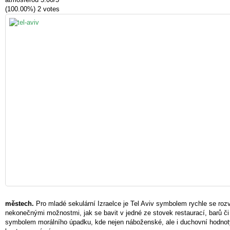
(100.00%)
2
votes
městech.
Pro mladé sekulární Izraelce je Tel Aviv symbolem rychle se rozví
nekonečnými možnostmi, jak se bavit v jedné ze stovek restaurací, barů či
symbolem morálního úpadku, kde nejen náboženské, ale i duchovní hodnoty