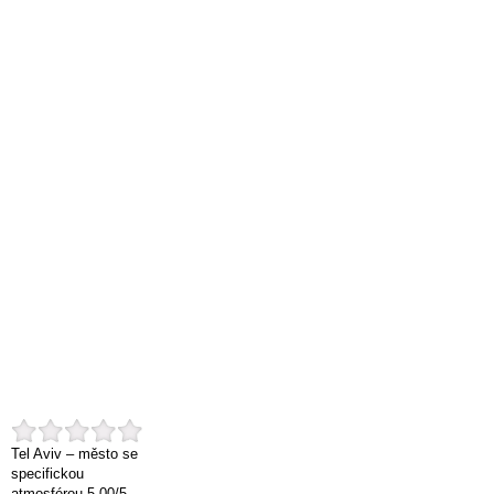
Tel Aviv – město se
specifickou
atmosférou
5.00
/
5