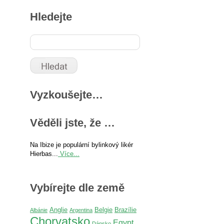
Hledejte
Vyzkoušejte…
Věděli jste, že …
Na Ibize je populární bylinkový likér
Hierbas...
Více...
Vybírejte dle země
Anglie
Belgie
Brazílie
Albánie
Argentina
Chorvatsko
Egypt
Dánsko