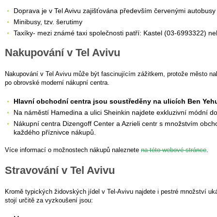
Doprava je v Tel Avivu zajišťována především červenými autobusy
Minibusy, tzv. šerutimy
Taxíky- mezi známé taxi společnosti patří: Kastel (03-6993322) n
Nakupování v Tel Avivu
Nakupování v Tel Avivu může být fascinujícím zážitkem, protože město nabí
po obrovské moderní nákupní centra.
Hlavní obchodní centra jsou soustředěny na ulicích Ben Yehu
Na náměstí Hamedina a ulici Sheinkin najdete exkluzivní módní d
Nákupní centra Dizengoff Center a Azrieli centr s množstvím obcho
každého příznivce nákupů.
Více informací o možnostech nákupů naleznete
na této webové stránce
.
Stravování v Tel Avivu
Kromě typických židovských jídel v Tel-Avivu najdete i pestré množství u
stojí určitě za vyzkoušení jsou: