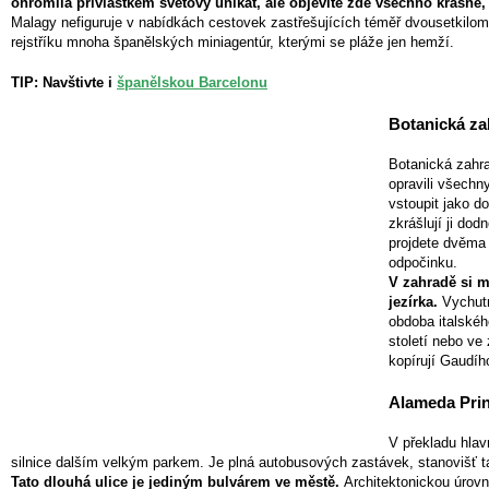
ohromila přívlastkem světový unikát, ale objevíte zde všechno krásné, 
Malagy nefiguruje v nabídkách cestovek zastřešujících téměř dvousetkilome
rejstříku mnoha španělských miniagentúr, kterými se pláže jen hemží.
TIP: Navštivte i
španělskou Barcelonu
Botanická za
Botanická zahr
opravili všechn
vstoupit jako do
zkrášlují ji dod
projdete dvěma 
odpočinku.
V zahradě si m
jezírka.
Vychutna
obdoba italskéh
století nebo ve 
kopírují Gaudího
Alameda Princ
V překladu hlav
silnice dalším velkým parkem. Je plná autobusových zastávek, stanovišť t
Tato dlouhá ulice je jediným bulvárem ve městě.
Architektonickou úrovn