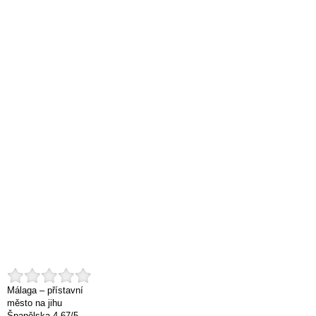
Málaga – přístavní
město na jihu
Španělska
4.67
/
5