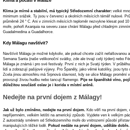
Klima a počasí v Málaze
Klima je mírné a stabilní, má typický Středozemní charakter:
velké množ
minimum srážek. Ty jsou v červenci a okolních měsících téměř nulové. Prů
průměrně 24 ° C. Ani v zimních měsících teploměr nezvykne klesat pod 10 ° C
moře, pohoří Axarquia na severu zase chrání Málagu před chladným zimním
Guadalmedina a Guadalhorce.
Kdy Málagu navštívit?
Navštívit Málagu je možné kdykoliv, ale pokud chcete zažít nefalšovanou at
Semana Santa (naše velikonoční svátky, zde ale trvají celý týden) nebo Fé
Málaga je známá i pro své festivaly. První z nich je Svatý týden. V průběh
lidí a zobrazují pašijové výjevy. Pro Španěly, jako věrné katolíky, jsou tyto 
Zcela jinou atmosféru má Srpnová slavnost, kdy se ulice Málagy promění v j
provozují živou hudbu nebo tancují flamengo.
Pije se španělské víno, poj
důležitou součástí oslav je i korida v místní aréně.
Nedejte na první dojem z Málagy!
Jak už bylo zmíněno, nedejte na první dojem.
Kdo věří na první dojem, 
nepříjemném, velkém letišti na americký způsob. Vyjdete ven k velkým p
Z autostrády směrem od Středozemního moře do vnitrozemí působí přístav
manipulujících těžké lodě.
Pokud nedáte na první dojem, uděláte dobře