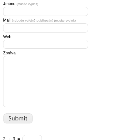
Jméno
(musíte vyplnit)
Mail
(nebude veřejně publikován) (musíte vyplnit)
Web
Zpráva
2
+
3
=