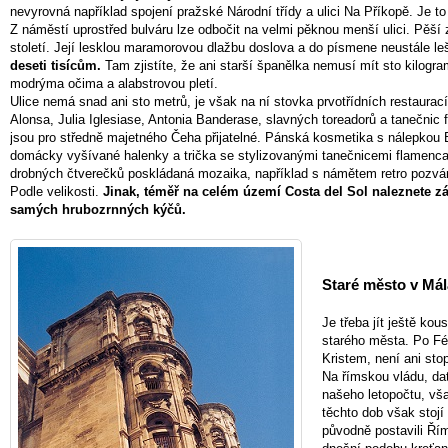
nevyrovná například spojení pražské Národní třídy a ulici Na Příkopě. Je t
Z náměstí uprostřed bulváru lze odbočit na velmi pěknou menší ulici. Pěší
století. Její lesklou maramorovou dlažbu doslova a do písmene neustále le
deseti tisícům.
Tam zjistíte, že ani starší španělka nemusí mít sto kilogram
modrýma očima a alabstrovou pletí.
Ulice nemá snad ani sto metrů, je však na ní stovka prvotřídních restaurac
Alonsa, Julia Iglesiase, Antonia Banderase, slavných toreadorů a tanečnic
jsou pro středně majetného Čeha přijatelné. Pánská kosmetika s nálepkou 
domácky vyšívané halenky a trička se stylizovanými tanečnicemi flamenca
drobných čtverečků poskládaná mozaika, například s námětem retro pozván
Podle velikosti.
Jinak, téměř na celém území Costa del Sol naleznete
samých hrubozrnných kýčů.
Staré město v Má
Je třeba jít ještě ko
starého města. Po Fén
Kristem, není ani sto
Na římskou vládu, da
našeho letopočtu, vš
těchto dob však stoj
původně postavili Řím