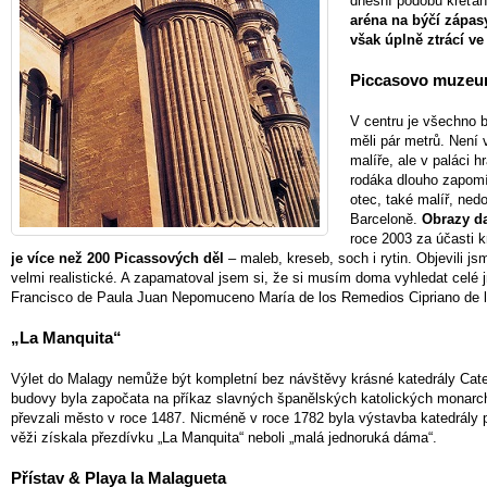
dnešní podobu kreťanš
aréna na býčí zápas
však úplně ztrácí v
Piccasovo muze
V centru je všechno 
měli pár metrů. Nen
malíře, ale v paláci 
rodáka dlouho zapomín
otec, také malíř, ned
Barceloně.
Obrazy d
roce 2003 za účasti k
je více než 200 Picassových děl
– maleb, kreseb, soch i rytin. Objevili j
velmi realistické. A zapamatoval jsem si, že si musím doma vyhledat celé 
Francisco de Paula Juan Nepomuceno María de los Remedios Cipriano de la
„La Manquita“
Výlet do Malagy nemůže být kompletní bez návštěvy krásné katedrály Cate
budovy byla započata na příkaz slavných španělských katolických monarchů 
převzali město v roce 1487. Nicméně v roce 1782 byla výstavba katedrály 
věži získala přezdívku „La Manquita“ neboli „malá jednoruká dáma“.
Přístav & Playa la Malagueta