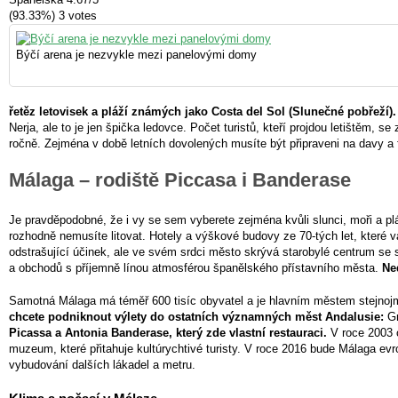
(93.33%)
3
votes
Býčí arena je nezvykle mezi panelovými domy
řetěz letovisek a pláží známých jako Costa del Sol (Slunečné pobřeží).
Nerja, ale to je jen špička ledovce. Počet turistů, kteří projdou letištěm, s
ročně. Zejména v době letních dovolených musíte být připraveni na davy a f
Málaga – rodiště Piccasa i Banderase
Je pravděpodobné, že i vy se sem vyberete zejména kvůli slunci, moři a pl
rozhodně nemusíte litovat. Hotely a výškové budovy ze 70-tých let, které vá
odstrašující účinek, ale ve svém srdci město skrývá starobylé centrum se sp
a obchodů s příjemně línou atmosférou španělského přístavního města.
Ne
Samotná Málaga má téměř 600 tisíc obyvatel a je hlavním městem stejno
chcete podniknout výlety do ostatních významných měst Andalusie:
Gr
Picassa a Antonia Banderase, který zde vlastní restauraci.
V roce 2003 o
muzeum, které přitahuje kultúrychtivé turisty. V roce 2016 bude Málaga e
vybudování dalších lákadel a metru.