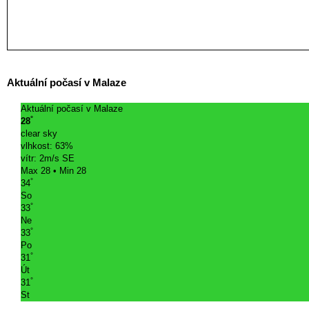
Aktuální počasí v Malaze
Aktuální počasí v Malaze
°
28
clear sky
vlhkost: 63%
vítr: 2m/s SE
Max 28 • Min 28
°
34
So
°
33
Ne
°
33
Po
°
31
Út
°
31
St