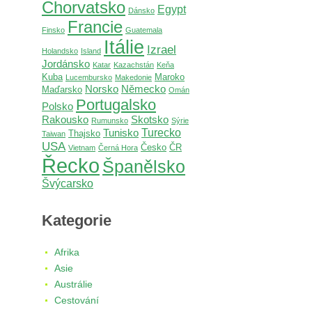
Chorvatsko
Egypt
Dánsko
Francie
Finsko
Guatemala
Itálie
Izrael
Holandsko
Island
Jordánsko
Katar
Kazachstán
Keňa
Kuba
Maroko
Lucembursko
Makedonie
Norsko
Německo
Maďarsko
Omán
Portugalsko
Polsko
Rakousko
Skotsko
Rumunsko
Sýrie
Turecko
Tunisko
Thajsko
Taiwan
USA
Česko
ČR
Vietnam
Černá Hora
Řecko
Španělsko
Švýcarsko
Kategorie
Afrika
Asie
Austrálie
Cestování