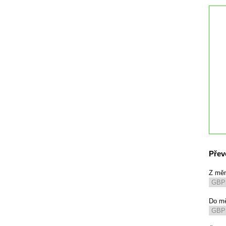
Přev
Z mě
Do m