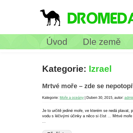
Úvod
Dle země
Kategorie:
Izrael
Mrtvé moře – zde se nepotopít
Kategorie:
Moře a oceány
|
Duben 30, 2015, autor:
admi
Je to určitě jediné moře, ve kterém se nedá plavat, po
vodu s léčivými účinky a něco si číst … Mrtvé moře 
...