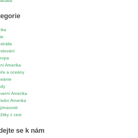
egorie
rika
ie
strálie
stování
ropa
žní Amerika
ře a oceány
eánie
ady
verní Amerika
řední Amerika
jímavosti
žitky z cest
dejte se k nám