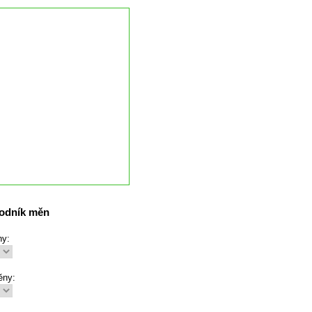
odník měn
ny:
ěny: