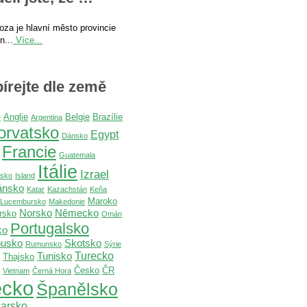
oza je hlavní město provincie
n...
Více...
írejte dle země
Anglie
Belgie
Brazílie
e
Argentina
orvatsko
Egypt
Dánsko
Francie
Guatemala
Itálie
Izrael
dsko
Island
ánsko
Katar
Kazachstán
Keňa
Maroko
Lucembursko
Makedonie
Norsko
Německo
rsko
Omán
Portugalsko
ko
usko
Skotsko
Rumunsko
Sýrie
Turecko
Tunisko
Thajsko
Česko
ČR
Vietnam
Černá Hora
cko
Španělsko
arsko