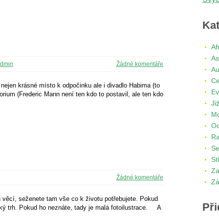
Kat
Af
As
dmin
Žádné komentáře
Au
Ce
nejen krásné místo k odpočinku ale i divadlo Habima (to
Ev
rium (Frederic Mann není ten kdo to postavil, ale ten kdo
Ji
Mo
Oc
R
Se
St
Za
Žádné komentáře
Zá
 věcí, seženete tam vše co k životu potřebujete. Pokud
Při
ý trh. Pokud ho neznáte, tady je malá fotoilustrace. A