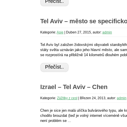
Přečíst..
Tel Aviv – město se specific
Kategorie:
Asie
|
Duben 27, 2015, autor:
admin
Tel Aviv byl založen židovskými obyvateli starobylé
státy světa uznáván jako jeho hlavní město, ale sam
se rozprostírá na přibližně 14 kilometrů dlouhém pob
Přečíst..
Izrael – Tel Aviv – Chen
Kategorie:
Zážitky z cest
|
Březen 24, 2013, autor:
admin
Chen je sice jen malá ulíčka bulvárového typu, ale k
chodilo brouzdat (teď je volný internet víceméně všud
není problém se ...