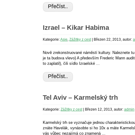
Přečíst..
Izrael – Kikar Habima
Kategorie:
Asie
,
Zážitky z cest
|
Březen 22, 2013, autor:
a
Nově zrekonstruované náměstí kultury. Naleznete tu 
je ta budova vlevo) A především Frederic Mann audito
to zaplatil), čili sídlo Izraelské ...
Přečíst..
Tel Aviv – Karmelský trh
Kategorie:
Zážitky z cest
|
Březen 12, 2013, autor:
admin
Karmelský trh se vyznačuje jednou charakteristickou
znáte Havelák, vynásobte si ho 10x a máte Karmelsk
vás vůbec nezajímá co znamená ...