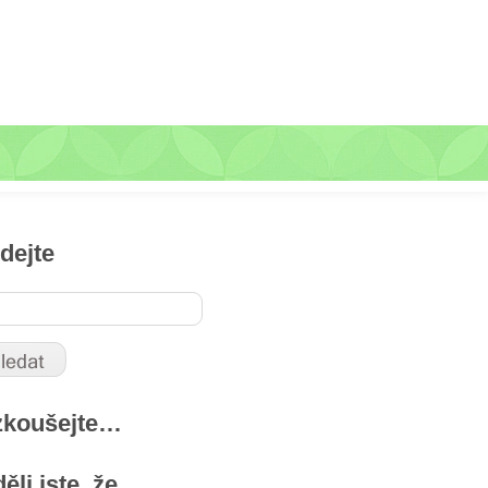
dejte
zkoušejte…
ěli jste, že …