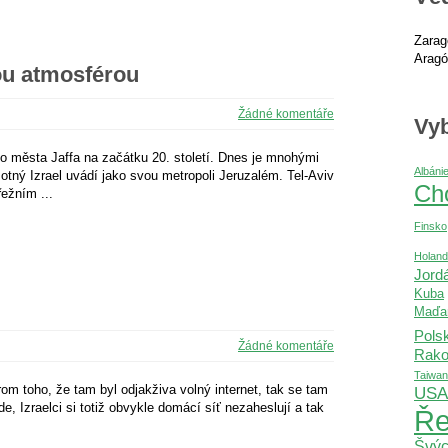
Zarag
Aragó
kou atmosférou
Žádné komentáře
Vyb
ho města Jaffa na začátku 20. století. Dnes je mnohými
Albáni
otný Izrael uvádí jako svou metropoli Jeruzalém. Tel-Aviv
Ch
řežním ...
Finsko
Holan
Jord
Kuba
Maďa
Pols
Žádné komentáře
Rako
Taiwan
rom toho, že tam byl odjakživa volný internet, tak se tam
USA
e, Izraelci si totiž obvykle domácí síť nezaheslují a tak
Ře
Švýc