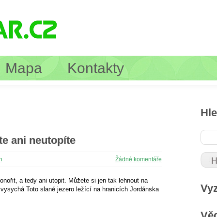
Mapa
Kontakty
Hle
e ani neutopíte
n
Žádné komentáře
nořit, a tedy ani utopit. Můžete si jen tak lehnout na
Vy
vysychá Toto slané jezero ležící na hranicích Jordánska
Věd