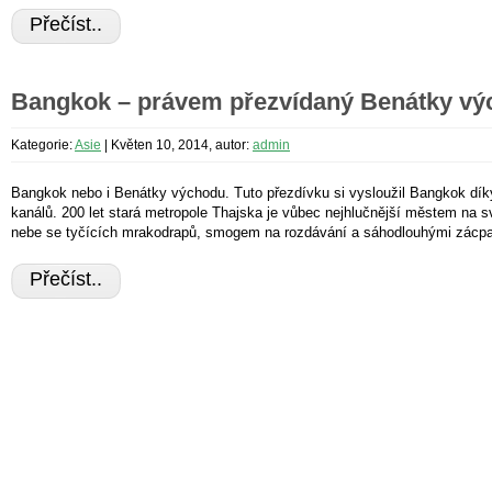
Přečíst..
Bangkok – právem přezvídaný Benátky v
Kategorie:
Asie
|
Květen 10, 2014, autor:
admin
Bangkok nebo i Benátky východu. Tuto přezdívku si vysloužil Bangkok d
kanálů. 200 let stará metropole Thajska je vůbec nejhlučnější městem na
nebe se tyčících mrakodrapů, smogem na rozdávání a sáhodlouhými zácpa
Přečíst..