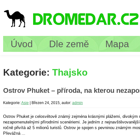
Úvod
Dle země
Mapa
Kategorie:
Thajsko
Ostrov Phuket – příroda, na kterou nezap
Kategorie:
Asie
|
Březen 24, 2015, autor:
admin
Ostrov Phuket je celosvětově známý zejména krásnými plážemi, divokým 
nezapomenutelnými přírodními scenériemi. Je jedním z nejnavštěvovanějšíc
ročně přivítá až 5 milionů turistů. Ostrov je spojen s pevninou známým m
Převážná ...