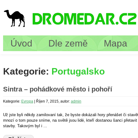
Úvod
Dle země
Mapa
Kategorie:
Portugalsko
Sintra – pohádkové město i pohoří
Kategorie:
Evropa
|
Říjen 7, 2015, autor:
admin
Už jste byli někdy zamilovaní tak, že byste dokázali hory přenášet či stav
mnozí o tom pouze sníme, na světě jsou lidé, kteří dostanou šanci přetavi
stavby. Takovým byl i ...