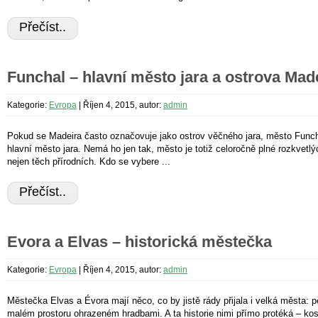
Přečíst..
Funchal – hlavní město jara a ostrova Mad
Kategorie:
Evropa
|
Říjen 4, 2015, autor:
admin
Pokud se Madeira často označovuje jako ostrov věčného jara, město Funcha
hlavní město jara. Nemá ho jen tak, město je totiž celoročně plné rozkvetl
nejen těch přírodních. Kdo se vybere ...
Přečíst..
Evora a Elvas – historická městečka
Kategorie:
Evropa
|
Říjen 4, 2015, autor:
admin
Městečka Elvas a Évora mají něco, co by jistě rády přijala i velká města: 
malém prostoru ohrazeném hradbami. A ta historie nimi přímo protéká – koste