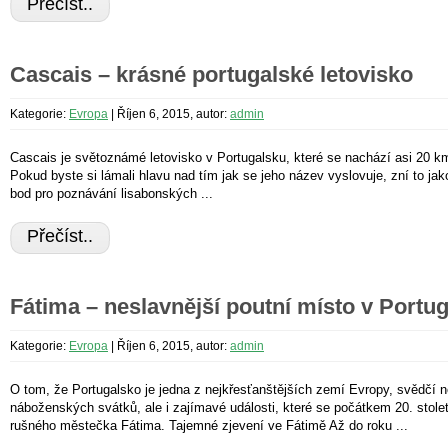
Přečíst..
Cascais – krásné portugalské letovisko
Kategorie:
Evropa
|
Říjen 6, 2015, autor:
admin
Cascais je světoznámé letovisko v Portugalsku, které se nachází asi 20 k
Pokud byste si lámali hlavu nad tím jak se jeho název vyslovuje, zní to jako
bod pro poznávání lisabonských ...
Přečíst..
Fátima – neslavnější poutní místo v Portu
Kategorie:
Evropa
|
Říjen 6, 2015, autor:
admin
O tom, že Portugalsko je jedna z nejkřesťanštějších zemí Evropy, svědčí n
náboženských svátků, ale i zajímavé události, které se počátkem 20. stolet
rušného městečka Fátima. Tajemné zjevení ve Fátimě Až do roku ...