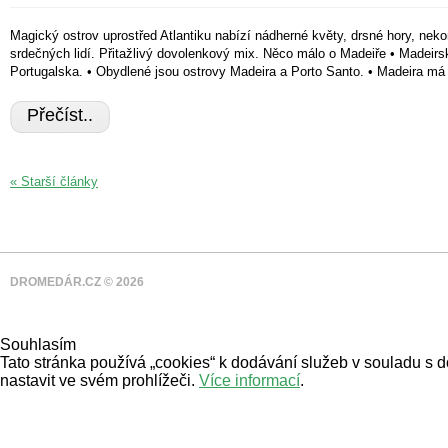
Magický ostrov uprostřed Atlantiku nabízí nádherné květy, drsné hory, ne
srdečných lidí. Přitažlivý dovolenkový mix. Něco málo o Madeiře • Madeirs
Portugalska. • Obydlené jsou ostrovy Madeira a Porto Santo. • Madeira má 
Přečíst..
« Starší články
DROMEDÁR.CZ © 2026
Souhlasím
Tato stránka používá „cookies“ k dodávání služeb v souladu s 
nastavit ve svém prohlížeči.
Více informací
.