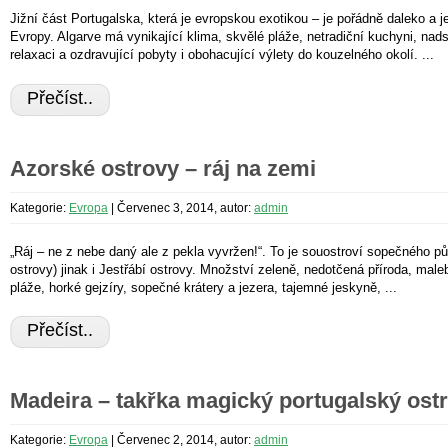
Jižní část Portugalska, která je evropskou exotikou – je pořádně daleko a j
Evropy. Algarve má vynikající klima, skvělé pláže, netradiční kuchyni, na
relaxaci a ozdravující pobyty i obohacující výlety do kouzelného okolí. ...
Přečíst..
Azorské ostrovy – ráj na zemi
Kategorie:
Evropa
|
Červenec 3, 2014, autor:
admin
„Ráj – ne z nebe daný ale z pekla vyvržen!“. To je souostroví sopečného 
ostrovy) jinak i Jestřábí ostrovy. Množství zeleně, nedotčená příroda, mal
pláže, horké gejzíry, sopečné krátery a jezera, tajemné jeskyně, ...
Přečíst..
Madeira – takřka magický portugalský ost
Kategorie:
Evropa
|
Červenec 2, 2014, autor:
admin