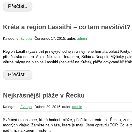
Přečíst..
Kréta a region Lassithi – co tam navštívit?
Kategorie:
Evropa
|
Červenec 17, 2015, autor:
admin
Region Lasithi (Lassithi) je nejvýchodnější a nejméně hornatá oblast Kréty
příměstská centra: Agios Nikolaos, Ierapetra, Sithia a Neapoli. Mýtický palm
větrné mlýny na planině Lassithi (největší na Krétě), pláže omývané křišťálo
Přečíst..
Nejkrásnější pláže v Řecku
Kategorie:
Evropa
|
Duben 29, 2015, autor:
admin
Světová organizace, která hodnotí pláže, přidělila na tento rok Řecku, zemi sý
modrých vlajek. Zamiřte na pláže, které je mají. Jsou opravdu TOP. Co je 
nad tím, na kterém místě ...