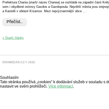
Prefektura Chania (starší název Chanea) se rozkládá na západní části Kréty.
sem i obydlené ostrovy Gavdos a Gavdopoula. Největší města jsou stejnoj
a Kastelli v oblasti Kísamos. Mezi nejvýznamnější obce ...
Přečíst..
« Starší články
DROMEDÁR.CZ © 2026
Souhlasím
Tato stránka používá „cookies“ k dodávání služeb v souladu s 
nastavit ve svém prohlížeči.
Více informací
.