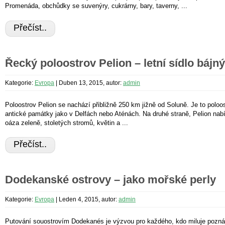
Promenáda, obchůdky se suvenýry, cukrárny, bary, taverny, ...
Přečíst..
Řecký poloostrov Pelion – letní sídlo báj
Kategorie:
Evropa
|
Duben 13, 2015, autor:
admin
Poloostrov Pelion se nachází přibližně 250 km jižně od Soluně. Je to poloo
antické památky jako v Delfách nebo Aténách. Na druhé straně, Pelion nabí
oáza zeleně, stoletých stromů, květin a ...
Přečíst..
Dodekanské ostrovy – jako mořské perly
Kategorie:
Evropa
|
Leden 4, 2015, autor:
admin
Putování souostrovím Dodekanés je výzvou pro každého, kdo miluje pozn