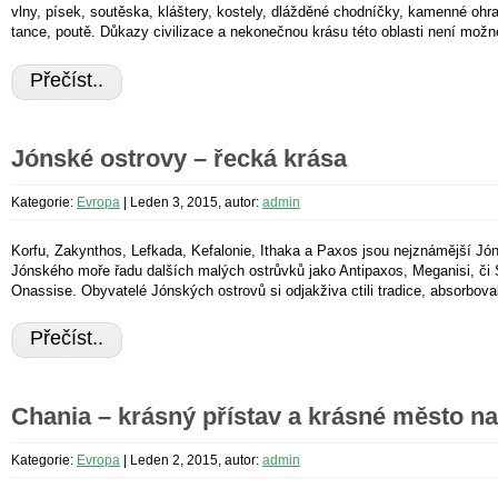
vlny, písek, soutěska, kláštery, kostely, dlážděné chodníčky, kamenné ohr
tance, poutě. Důkazy civilizace a nekonečnou krásu této oblasti není možné
Přečíst..
Jónské ostrovy – řecká krása
Kategorie:
Evropa
|
Leden 3, 2015, autor:
admin
Korfu, Zakynthos, Lefkada, Kefalonie, Ithaka a Paxos jsou nejznámější Jón
Jónského moře řadu dalších malých ostrůvků jako Antipaxos, Meganisi, či S
Onassise. Obyvatelé Jónských ostrovů si odjakživa ctili tradice, absorbovali
Přečíst..
Chania – krásný přístav a krásné město n
Kategorie:
Evropa
|
Leden 2, 2015, autor:
admin