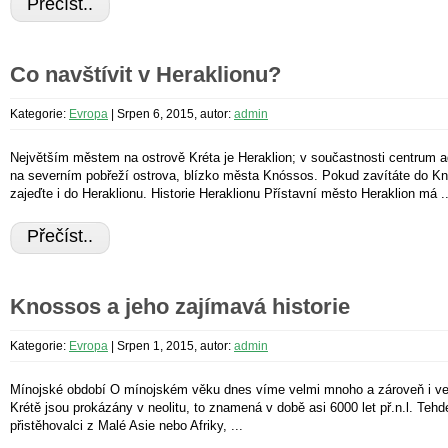
Přečíst..
Co navštívit v Heraklionu?
Kategorie:
Evropa
|
Srpen 6, 2015, autor:
admin
Největším městem na ostrově Kréta je Heraklion; v součastnosti centrum adm
na severním pobřeží ostrova, blízko města Knóssos. Pokud zavítáte do Kno
zajeďte i do Heraklionu. Historie Heraklionu Přístavní město Heraklion má ..
Přečíst..
Knossos a jeho zajímavá historie
Kategorie:
Evropa
|
Srpen 1, 2015, autor:
admin
Mínojské období O mínojském věku dnes víme velmi mnoho a zároveň i vel
Krétě jsou prokázány v neolitu, to znamená v době asi 6000 let př.n.l. Tehd
přistěhovalci z Malé Asie nebo Afriky, ...