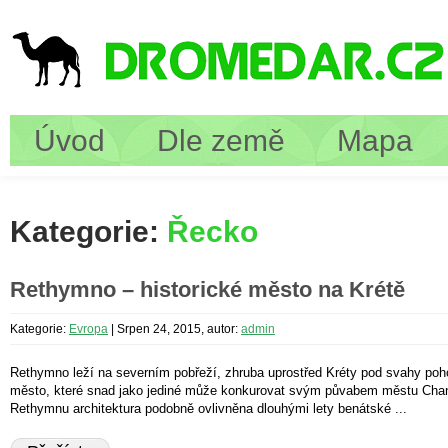
Úvod
Dle země
Mapa
Kategorie:
Řecko
Rethymno – historické město na Krétě
Kategorie:
Evropa
|
Srpen 24, 2015, autor:
admin
Rethymno leží na severním pobřeží, zhruba uprostřed Kréty pod svahy poh
město, které snad jako jediné může konkurovat svým půvabem městu Chania.
Rethymnu architektura podobně ovlivněna dlouhými lety benátské ...