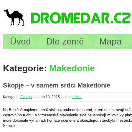
Úvod
Dle země
Mapa
Kategorie:
Makedonie
Skopje – v samém srdci Makedonie
Kategorie:
Evropa
|
Leden 13, 2015, autor:
admin
Na Balkáně najdeme množství pozoruhodných zemí, které si získávají stále
cestovního ruchu. Vnitrozemská Makedonie sice neuspokojí milovníky plá
moře dokonale vynahradí hornaté scenérie a okouzlující starobylá městečk
Skopje – ...