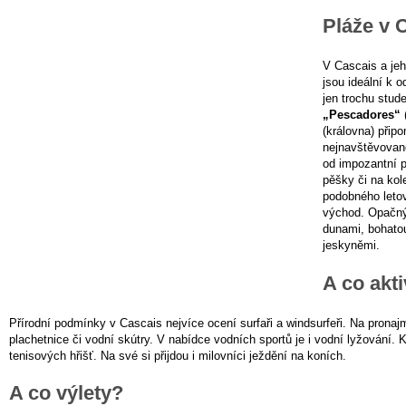
Pláže v 
V Cascais a jeh
jsou ideální k 
jen trochu stud
„Pescadores“
(
(královna) přip
nejnavštěvovaně
od impozantní p
pěšky či na kol
podobného letov
východ. Opačn
dunami, bohato
jeskyněmi.
A co akt
Přírodní podmínky v Cascais nejvíce ocení surfaři a windsurfeři. Na pronajmu
plachetnice či vodní skútry. V nabídce vodních sportů je i vodní lyžování.
tenisových hřišť. Na své si přijdou i milovníci ježdění na koních.
A co výlety?