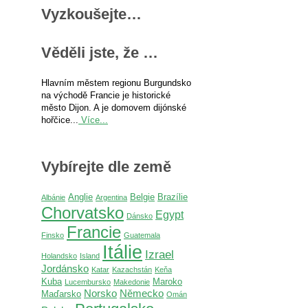
Vyzkoušejte…
Věděli jste, že …
Hlavním městem regionu Burgundsko
na východě Francie je historické
město Dijon. A je domovem dijónské
hořčice...
Více...
Vybírejte dle země
Anglie
Belgie
Brazílie
Albánie
Argentina
Chorvatsko
Egypt
Dánsko
Francie
Finsko
Guatemala
Itálie
Izrael
Holandsko
Island
Jordánsko
Katar
Kazachstán
Keňa
Kuba
Maroko
Lucembursko
Makedonie
Norsko
Německo
Maďarsko
Omán