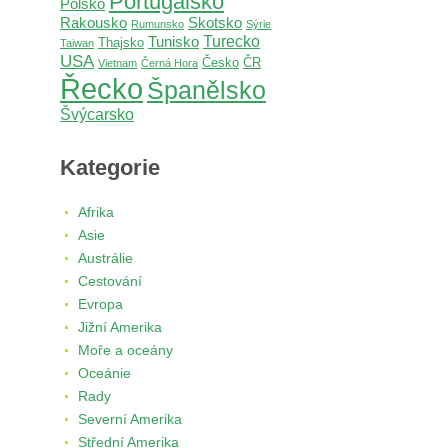
Portugalsko
Polsko
Rakousko
Skotsko
Rumunsko
Sýrie
Turecko
Tunisko
Thajsko
Taiwan
USA
Česko
ČR
Vietnam
Černá Hora
Řecko
Španělsko
Švýcarsko
Kategorie
Afrika
Asie
Austrálie
Cestování
Evropa
Jižní Amerika
Moře a oceány
Oceánie
Rady
Severní Amerika
Střední Amerika