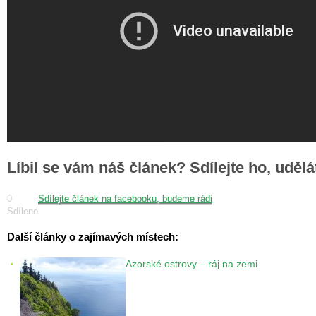
Líbil se vám náš článek? Sdílejte ho, uděl
0
Sdílejte článek na facebooku, budeme rádi
Sdíleno
Další články o zajímavých místech:
Azorské ostrovy – ráj na zemi