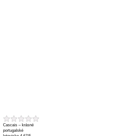
Cascais – krásné
portugalské
letovisko
4.67
/
5