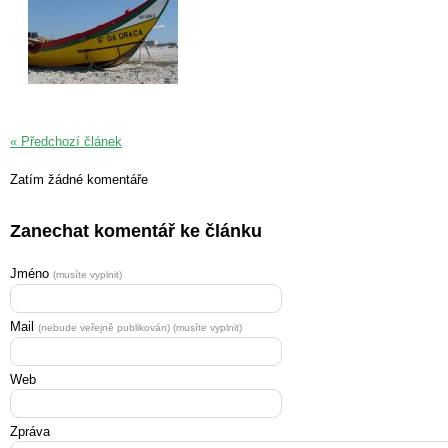
« Předchozí článek
Zatím žádné komentáře
Zanechat komentář ke článku
Jméno
(musíte vyplnit)
Mail
(nebude veřejně publikován) (musíte vyplnit)
Web
Zpráva