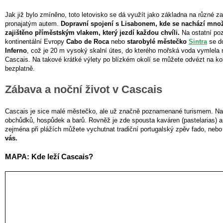
Jak již bylo zmíněno, toto letovisko se dá využít jako základna na různé za
pronajatým autem.
Dopravní spojení s Lisabonem, kde se nachází množ
zajištěno příměstským vlakem, který jezdí každou chvíli.
Na ostatní po
kontinentální Evropy
Cabo de Roca
nebo
starobylé městečko
Sintra
se do
Inferno
, což je 20 m vysoký skalní útes, do kterého mořská voda vymlela 
Cascais. Na takové krátké výlety po blízkém okolí se můžete odvézt na ko
bezplatně.
Zábava a noční život v Cascais
Cascais je sice malé městečko, ale už značně poznamenané turismem. Na
obchůdků, hospůdek a barů. Rovněž je zde spousta kaváren (pastelarias) a 
zejména při plážích můžete vychutnat tradiční portugalský zpěv fado, nebo
vás.
MAPA: Kde leží Cascais?