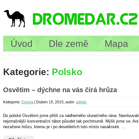
Úvod
Dle země
Mapa
Kategorie:
Polsko
Osvětim – dýchne na vás čirá hrůza
Kategorie:
Evropa
|
Duben 15, 2015, autor:
admin
Do polské Osvětimi jsme přišli za nádherného slunečného rána. Namlouvali
nejstrašnější koncentrační tábor působit tak pochmurně. Mýlili jsme se. An
nezažene hrůzu, kterou je i po desetiletích toto místo nasáknuté. ...