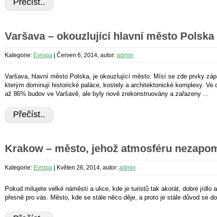
Přečíst..
Varšava – okouzlující hlavní město Polska
Kategorie:
Evropa
|
Červen 6, 2014, autor:
admin
Varšava, hlavní město Polska, je okouzlující město. Mísí se zde prvky zá
kterým dominují historické paláce, kostely a architektonické komplexy. Ve
až 86% budov ve Varšavě, ale byly nově zrekonstruovány a zařazeny ...
Přečíst..
Krakow – město, jehož atmosféru nezapo
Kategorie:
Evropa
|
Květen 26, 2014, autor:
admin
Pokud milujete velké náměstí a ulice, kde je turistů tak akorát, dobré jídlo 
přesně pro vás. Město, kde se stále něco děje, a proto je stále důvod se do