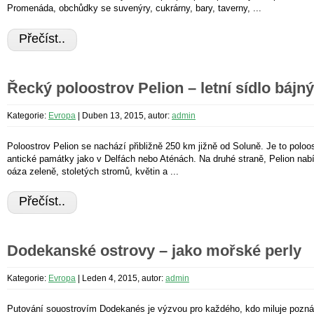
Promenáda, obchůdky se suvenýry, cukrárny, bary, taverny, ...
Přečíst..
Řecký poloostrov Pelion – letní sídlo báj
Kategorie:
Evropa
|
Duben 13, 2015, autor:
admin
Poloostrov Pelion se nachází přibližně 250 km jižně od Soluně. Je to poloo
antické památky jako v Delfách nebo Aténách. Na druhé straně, Pelion nabí
oáza zeleně, stoletých stromů, květin a ...
Přečíst..
Dodekanské ostrovy – jako mořské perly
Kategorie:
Evropa
|
Leden 4, 2015, autor:
admin
Putování souostrovím Dodekanés je výzvou pro každého, kdo miluje pozn