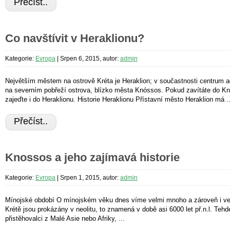
Přečíst..
Co navštívit v Heraklionu?
Kategorie:
Evropa
|
Srpen 6, 2015, autor:
admin
Největším městem na ostrově Kréta je Heraklion; v součastnosti centrum adm
na severním pobřeží ostrova, blízko města Knóssos. Pokud zavítáte do Kno
zajeďte i do Heraklionu. Historie Heraklionu Přístavní město Heraklion má ..
Přečíst..
Knossos a jeho zajímavá historie
Kategorie:
Evropa
|
Srpen 1, 2015, autor:
admin
Mínojské období O mínojském věku dnes víme velmi mnoho a zároveň i vel
Krétě jsou prokázány v neolitu, to znamená v době asi 6000 let př.n.l. Tehd
přistěhovalci z Malé Asie nebo Afriky, ...