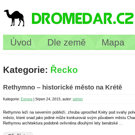
Úvod
Dle země
Mapa
Kategorie:
Řecko
Rethymno – historické město na Krétě
Kategorie:
Evropa
|
Srpen 24, 2015, autor:
admin
Rethymno leží na severním pobřeží, zhruba uprostřed Kréty pod svahy poh
město, které snad jako jediné může konkurovat svým půvabem městu Chania.
Rethymnu architektura podobně ovlivněna dlouhými lety benátské ...