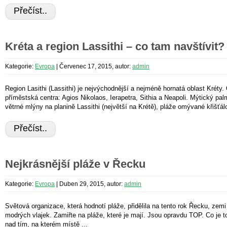
Přečíst..
Kréta a region Lassithi – co tam navštívit?
Kategorie:
Evropa
|
Červenec 17, 2015, autor:
admin
Region Lasithi (Lassithi) je nejvýchodnější a nejméně hornatá oblast Kréty
příměstská centra: Agios Nikolaos, Ierapetra, Sithia a Neapoli. Mýtický palm
větrné mlýny na planině Lassithi (největší na Krétě), pláže omývané křišťálo
Přečíst..
Nejkrásnější pláže v Řecku
Kategorie:
Evropa
|
Duben 29, 2015, autor:
admin
Světová organizace, která hodnotí pláže, přidělila na tento rok Řecku, zemi sý
modrých vlajek. Zamiřte na pláže, které je mají. Jsou opravdu TOP. Co je 
nad tím, na kterém místě ...