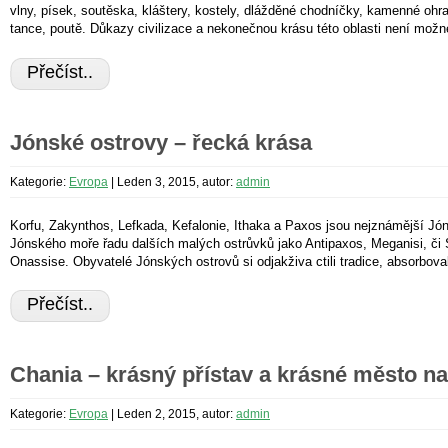
vlny, písek, soutěska, kláštery, kostely, dlážděné chodníčky, kamenné ohr
tance, poutě. Důkazy civilizace a nekonečnou krásu této oblasti není možné
Přečíst..
Jónské ostrovy – řecká krása
Kategorie:
Evropa
|
Leden 3, 2015, autor:
admin
Korfu, Zakynthos, Lefkada, Kefalonie, Ithaka a Paxos jsou nejznámější Jón
Jónského moře řadu dalších malých ostrůvků jako Antipaxos, Meganisi, či S
Onassise. Obyvatelé Jónských ostrovů si odjakživa ctili tradice, absorbovali
Přečíst..
Chania – krásný přístav a krásné město n
Kategorie:
Evropa
|
Leden 2, 2015, autor:
admin