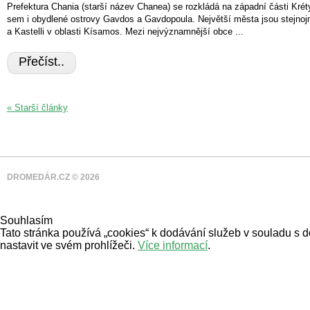
Prefektura Chania (starší název Chanea) se rozkládá na západní části Kréty.
sem i obydlené ostrovy Gavdos a Gavdopoula. Největší města jsou stejnoj
a Kastelli v oblasti Kísamos. Mezi nejvýznamnější obce ...
Přečíst..
« Starší články
DROMEDÁR.CZ © 2026
Souhlasím
Tato stránka používá „cookies“ k dodávání služeb v souladu s 
nastavit ve svém prohlížeči.
Více informací
.