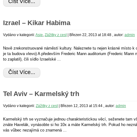
Číst Více...
Izrael – Kikar Habima
Vydáno v kategorii:
Asie
,
Zážitky z cest
|
Březen 22, 2013 at 18:48
, autor:
admin
Nově zrekonstruované náměstí kultury. Naleznete tu nejen krásné místo k o
je ta budova vlevo) A především Frederic Mann auditorium (Frederic Mann ne
to zaplatil), čili sídlo Izraelské ...
Číst Více...
Tel Aviv – Karmelský trh
Vydáno v kategorii:
Zážitky z cest
|
Březen 12, 2013 at 15:44
, autor:
admin
Karmelský trh se vyznačuje jednou charakteristickou věcí, seženete tam vš
znáte Havelák, vynásobte si ho 10x a máte Karmelský trh. Pokud ho nezná
vás vůbec nezajímá co znamená ...