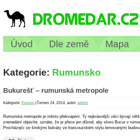
Úvod
Dle země
Mapa
Kategorie:
Rumunsko
Bukurešť – rumunská metropole
Kategorie:
Evropa
|
Červen 24, 2014, autor:
admin
Rumunská metropole je město překvapení. Ty nejkrásnější věci bývají většin
znenadání objevíte, uznáte, že je přece jen důvod, aby slovo Bucur v rumu
Procházejíc se širokými bulváry ve francouzském stylu lemovanými budovam