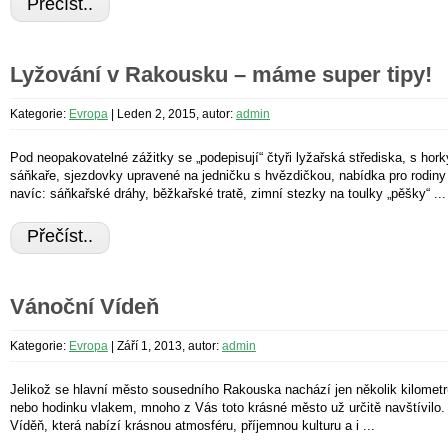
Přečíst..
Lyžování v Rakousku – máme super tipy!
Kategorie:
Evropa
|
Leden 2, 2015, autor:
admin
Pod neopakovatelné zážitky se „podepisují“ čtyři lyžařská střediska, s horký
sáňkaře, sjezdovky upravené na jedničku s hvězdičkou, nabídka pro rodiny
navíc: sáňkařské dráhy, běžkařské tratě, zimní stezky na toulky „pěšky“ ...
Přečíst..
Vánoční Vídeň
Kategorie:
Evropa
|
Září 1, 2013, autor:
admin
Jelikož se hlavní město sousedního Rakouska nachází jen několik kilometrů
nebo hodinku vlakem, mnoho z Vás toto krásné město už určitě navštívilo.
Víděň, která nabízí krásnou atmosféru, příjemnou kulturu a i ...