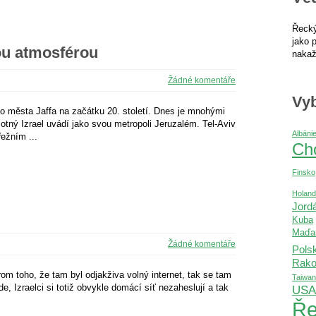
Řecký
jako p
kou atmosférou
nakaž
Žádné komentáře
Vyb
ho města Jaffa na začátku 20. století. Dnes je mnohými
otný Izrael uvádí jako svou metropoli Jeruzalém. Tel-Aviv
Albáni
řežním ...
Ch
Finsko
Holan
Jord
Kuba
Maďa
Žádné komentáře
Pols
Rako
rom toho, že tam byl odjakživa volný internet, tak se tam
Taiwan
e, Izraelci si totiž obvykle domácí síť nezaheslují a tak
USA
Ře