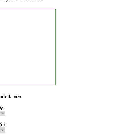
odník měn
ny:
ěny: