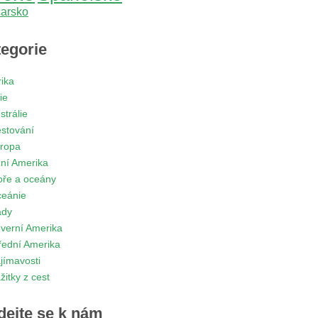
arsko
egorie
rika
ie
strálie
stování
ropa
žní Amerika
ře a oceány
eánie
ady
verní Amerika
řední Amerika
jímavosti
žitky z cest
dejte se k nám