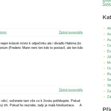
Švýc
Kat
Af
dmin
Žádné komentáře
As
Au
nejen krásné místo k odpočinku ale i divadlo Habima (to
Ce
rium (Frederic Mann není ten kdo to postavil, ale ten kdo
Ev
Ji
Mo
Oc
R
Se
St
Žádné komentáře
Za
Zá
 věcí, seženete tam vše co k životu potřebujete. Pokud
ý trh. Pokud ho neznáte, tady je malá fotoilustrace. A
Při