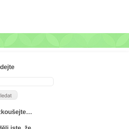
dejte
zkoušejte…
ěli jste, že …