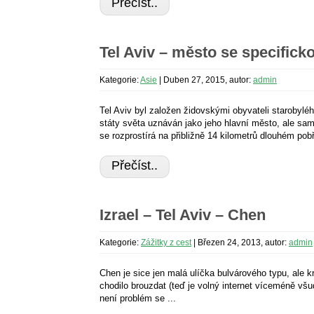
Přečíst..
Tel Aviv – město se specific
Kategorie:
Asie
|
Duben 27, 2015, autor:
admin
Tel Aviv byl založen židovskými obyvateli starobylé
státy světa uznáván jako jeho hlavní město, ale sam
se rozprostírá na přibližně 14 kilometrů dlouhém pob
Přečíst..
Izrael – Tel Aviv – Chen
Kategorie:
Zážitky z cest
|
Březen 24, 2013, autor:
admin
Chen je sice jen malá ulíčka bulvárového typu, ale k
chodilo brouzdat (teď je volný internet víceméně všud
není problém se ...