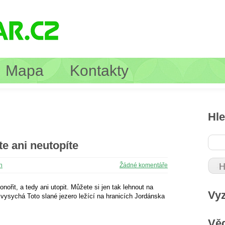
Mapa
Kontakty
Hle
e ani neutopíte
n
Žádné komentáře
nořit, a tedy ani utopit. Můžete si jen tak lehnout na
Vy
vysychá Toto slané jezero ležící na hranicích Jordánska
Věd