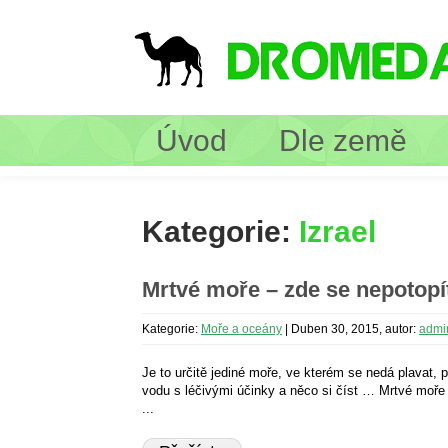
Úvod
Dle země
Kategorie:
Izrael
Mrtvé moře – zde se nepotopít
Kategorie:
Moře a oceány
|
Duben 30, 2015, autor:
admi
Je to určitě jediné moře, ve kterém se nedá plavat, po
vodu s léčivými účinky a něco si číst … Mrtvé moře 
...