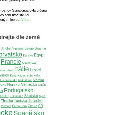
 ostrov Spinalonga byla určena
oslední útočiště lidí
ených leprou.
Více...
írejte dle země
Anglie
Belgie
Brazílie
e
Argentina
orvatsko
Egypt
Dánsko
Francie
Guatemala
Itálie
Izrael
dsko
Island
ánsko
Katar
Kazachstán
Keňa
Maroko
Lucembursko
Makedonie
Norsko
Německo
rsko
Omán
Portugalsko
ko
usko
Skotsko
Rumunsko
Sýrie
Turecko
Tunisko
Thajsko
Česko
ČR
Vietnam
Černá Hora
cko
Španělsko