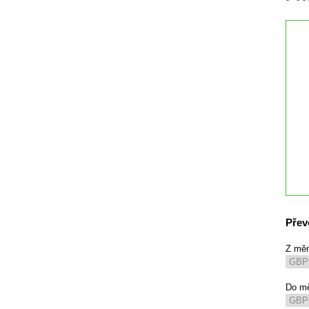
Přev
Z mě
Do m