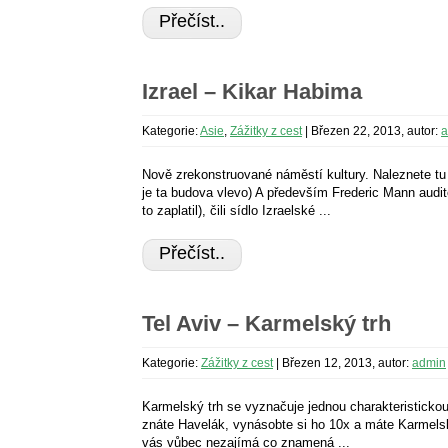
Přečíst..
Izrael – Kikar Habima
Kategorie:
Asie
,
Zážitky z cest
|
Březen 22, 2013, autor:
a
Nově zrekonstruované náměstí kultury. Naleznete tu 
je ta budova vlevo) A především Frederic Mann audito
to zaplatil), čili sídlo Izraelské ...
Přečíst..
Tel Aviv – Karmelský trh
Kategorie:
Zážitky z cest
|
Březen 12, 2013, autor:
admin
Karmelský trh se vyznačuje jednou charakteristickou
znáte Havelák, vynásobte si ho 10x a máte Karmelsk
vás vůbec nezajímá co znamená ...