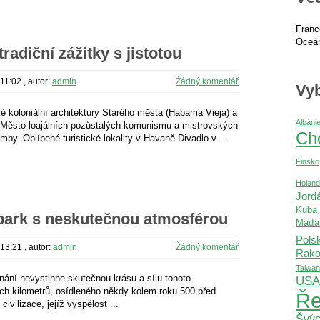
Franc
Oceán
radiční zážitky s jistotou
 11:02
, autor:
admin
Žádný komentář
Vyb
 koloniální architektury Starého města (Habama Vieja) a
Albáni
 Město loajálních pozůstalých komunismu a mistrovských
Ch
y. Oblíbené turistické lokality v Havaně Divadlo v ...
Finsko
Holan
Jord
Kuba
 park s neskutečnou atmosférou
Maďa
Pols
 13:21
, autor:
admin
Žádný komentář
Rako
Taiwan
nání nevystihne skutečnou krásu a sílu tohoto
USA
ch kilometrů, osídleného někdy kolem roku 500 před
Ře
ivilizace, jejíž vyspělost ...
Švýc