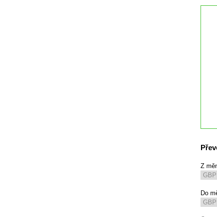
Přev
Z mě
Do m