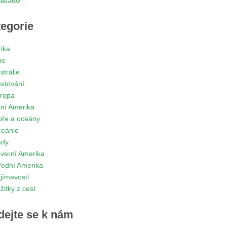
egorie
rika
ie
strálie
stování
ropa
žní Amerika
ře a oceány
eánie
ady
verní Amerika
řední Amerika
jímavosti
žitky z cest
dejte se k nám