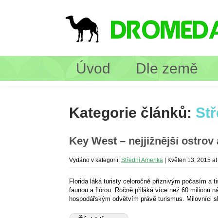
Úvod
Dle země
Kategorie článků:
Stř
Key West – nejjižnější ostrov
Vydáno v kategorii:
Střední Amerika
|
Květen 13, 2015 at
Florida láká turisty celoročně příznivým počasím a t
faunou a flórou. Ročně přiláká více než 60 milionů ná
hospodářským odvětvím právě turismus. Milovníci sl