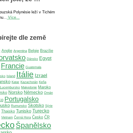
ouzská Polynésie leží v Tichém
u...
Více...
írejte dle země
Anglie
Belgie
Brazílie
e
Argentina
orvatsko
Egypt
Dánsko
Francie
Guatemala
Itálie
Izrael
dsko
Island
ánsko
Katar
Kazachstán
Keňa
Maroko
Lucembursko
Makedonie
Norsko
Německo
rsko
Omán
Portugalsko
ko
usko
Skotsko
Rumunsko
Sýrie
Turecko
Tunisko
Thajsko
Česko
ČR
Vietnam
Černá Hora
cko
Španělsko
arsko