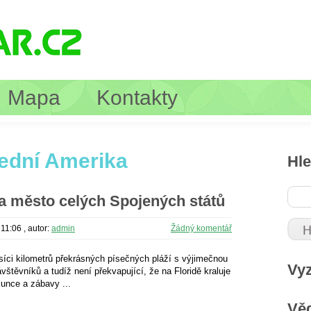
Mapa
Kontakty
ední Amerika
Hle
 a město celých Spojených států
 11:06
, autor:
admin
Žádný komentář
isíci kilometrů překrásných písečných pláží s výjimečnou
Vy
vštěvníků a tudíž není překvapující, že na Floridě kraluje
unce a zábavy ...
Věd