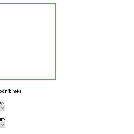
odník měn
ny:
ěny: