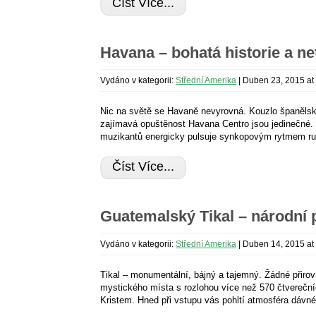
Číst Více...
Havana – bohatá historie a net
Vydáno v kategorii:
Střední Amerika
|
Duben 23, 2015 at
Nic na světě se Havaně nevyrovná. Kouzlo španělské
zajímavá opuštěnost Havana Centro jsou jedinečné.
muzikantů energicky pulsuje synkopovým rytmem rumb
Číst Více...
Guatemalský Tikal – národní
Vydáno v kategorii:
Střední Amerika
|
Duben 14, 2015 at
Tikal – monumentální, bájný a tajemný. Žádné přirov
mystického místa s rozlohou více než 570 čtvereční
Kristem. Hned při vstupu vás pohltí atmosféra dávné c