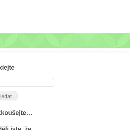
dejte
zkoušejte…
ěli jste, že …