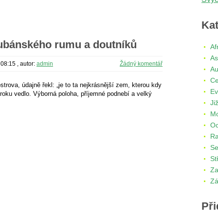
Kat
kubánského rumu a doutníků
Af
As
 08:15
, autor:
admin
Žádný komentář
Au
Ce
trova, údajně řekl: „je to ta nejkrásnější zem, kterou kdy
Ev
výroku vedlo. Výborná poloha, příjemné podnebí a velký
Ji
Mo
Oc
R
Se
St
Za
Zá
Při