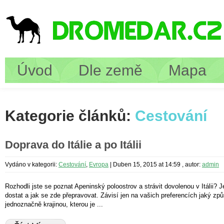
Úvod
Dle země
Mapa
Kategorie článků:
Cestování
Doprava do Itálie a po Itálii
Vydáno v kategorii:
Cestování
,
Evropa
|
Duben 15, 2015 at 14:59
, autor:
admin
Rozhodli jste se poznat Apeninský poloostrov a strávit dovolenou v Itálii? 
dostat a jak se zde přepravovat. Závisí jen na vašich preferencích jaký způs
jednoznačně krajinou, kterou je ...