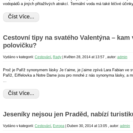
vodopádů a jiných přitažlivých atrakcí. Termální voda má také léčivé účinky,
Číst Více...
Cestovní tipy na svatého Valentýna – kam v
polovičku?
Vydáno v kategorii:
Cestování
,
Rady
|
Květen 28, 2014 at 13:57
, autor:
admin
Proč je Paříž synonymem lásky Je t’aime, je j’aime zpívá Lara Fabian ve 
Paříž, Eiffelovka a Notre Dame jsou pro mnohé z nás synonyma lásky, a 
...
Číst Více...
Jeseníky nejsou jen Praděd, nabízí turisti
Vydáno v kategorii:
Cestování
,
Evropa
|
Duben 30, 2014 at 13:05
, autor:
admin