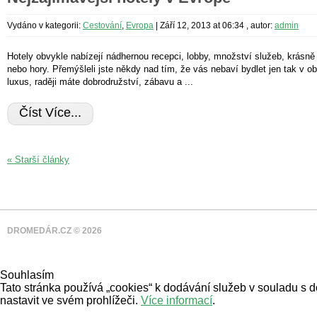
Vydáno v kategorii:
Cestování
,
Evropa
|
Září 12, 2013 at 06:34
, autor:
admin
Hotely obvykle nabízejí nádhernou recepci, lobby, množství služeb, krásně
nebo hory. Přemýšleli jste někdy nad tím, že vás nebaví bydlet jen tak v o
luxus, raději máte dobrodružství, zábavu a ...
Číst Více...
« Starší články
DROMEDÁR.CZ © 2026
Souhlasím
Tato stránka používá „cookies“ k dodávání služeb v souladu s 
nastavit ve svém prohlížeči.
Více informací
.