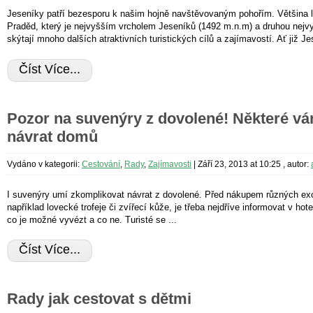
Jeseníky patří bezesporu k našim hojně navštěvovaným pohořím. Většina l
Praděd, který je nejvyšším vrcholem Jeseníků (1492 m.n.m) a druhou nejv
skýtají mnoho dalších atraktivních turistických cílů a zajímavostí. Ať již Je
Číst Více...
Pozor na suvenýry z dovolené! Některé vá
návrat domů
Vydáno v kategorii:
Cestování
,
Rady
,
Zajímavosti
|
Září 23, 2013 at 10:25
, autor:
I suvenýry umí zkomplikovat návrat z dovolené. Před nákupem různých exo
například lovecké trofeje či zvířecí kůže, je třeba nejdříve informovat v hot
co je možné vyvézt a co ne. Turisté se ...
Číst Více...
Rady jak cestovat s dětmi