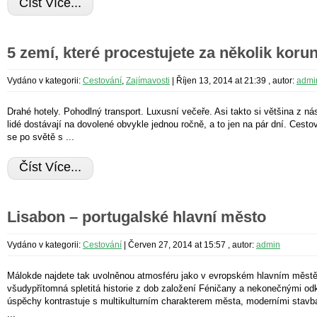
Číst Více...
5 zemí, které procestujete za několik koru
Vydáno v kategorii:
Cestování
,
Zajímavosti
|
Říjen 13, 2014 at 21:39
, autor:
admi
Drahé hotely. Pohodlný transport. Luxusní večeře. Asi takto si většina z ná
lidé dostávají na dovolené obvykle jednou ročně, a to jen na pár dní. Cesto
se po světě s ...
Číst Více...
Lisabon – portugalské hlavní město
Vydáno v kategorii:
Cestování
|
Červen 27, 2014 at 15:57
, autor:
admin
Málokde najdete tak uvolněnou atmosféru jako v evropském hlavním městě
všudypřítomná spletitá historie z dob založení Féničany a nekonečnými od
úspěchy kontrastuje s multikulturním charakterem města, moderními stavb
...