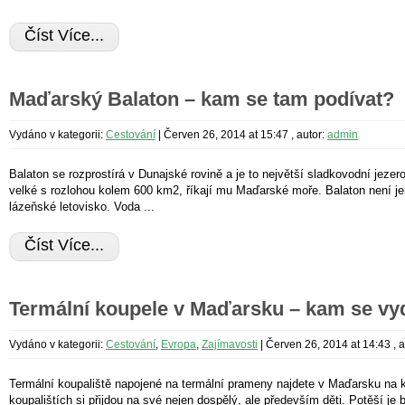
Číst Více...
Maďarský Balaton – kam se tam podívat?
Vydáno v kategorii:
Cestování
|
Červen 26, 2014 at 15:47
, autor:
admin
Balaton se rozprostírá v Dunajské rovině a je to největší sladkovodní jezer
velké s rozlohou kolem 600 km2, říkají mu Maďarské moře. Balaton není jen j
lázeňské letovisko. Voda ...
Číst Více...
Termální koupele v Maďarsku – kam se vy
Vydáno v kategorii:
Cestování
,
Evropa
,
Zajímavosti
|
Červen 26, 2014 at 14:43
, 
Termální koupaliště napojené na termální prameny najdete v Maďarsku na 
koupalištích si přijdou na své nejen dospělý, ale především děti. Potěší je