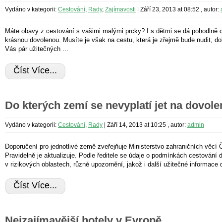
Vydáno v kategorii:
Cestování
,
Rady
,
Zajímavosti
|
Září 23, 2013 at 08:52
, autor:
Máte obavy z cestování s vašimi malými prcky? I s dětmi se dá pohodlně ce
krásnou dovolenou. Musíte je však na cestu, která je zřejmě bude nudit, dobř
Vás pár užitečných ...
Číst Více...
Do kterých zemí se nevyplatí jet na dovol
Vydáno v kategorii:
Cestování
,
Rady
|
Září 14, 2013 at 10:25
, autor:
admin
Doporučení pro jednotlivé země zveřejňuje Ministerstvo zahraničních věcí 
Pravidelně je aktualizuje. Podle ředitele se údaje o podmínkách cestování d
v rizikových oblastech, různé upozornění, jakož i další užitečné informace d
Číst Více...
Nejzajímavější hotely v Evropě