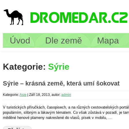
Úvod
Dle země
Mapa
Kategorie:
Sýrie
Sýrie – krásná země, která umí šokovat
Kategorie:
Asie
|
Září 18, 2013, autor:
admin
V turistických příručkách, časopisech, a na různých cestovatelských portálec
populárním, slibným a lákavým tématem. Co však zůstává v pozadí, je tam
měděné henové plameny nakreslené do vlasů, písek v mobilu, ...