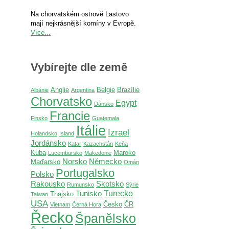
Na chorvatském ostrově Lastovo
mají nejkrásnější komíny v Evropě.
Více...
Vybírejte dle země
Anglie
Belgie
Brazílie
Albánie
Argentina
Chorvatsko
Egypt
Dánsko
Francie
Finsko
Guatemala
Itálie
Izrael
Holandsko
Island
Jordánsko
Katar
Kazachstán
Keňa
Kuba
Maroko
Lucembursko
Makedonie
Norsko
Německo
Maďarsko
Omán
Portugalsko
Polsko
Rakousko
Skotsko
Rumunsko
Sýrie
Turecko
Tunisko
Thajsko
Taiwan
USA
Česko
ČR
Vietnam
Černá Hora
Řecko
Španělsko