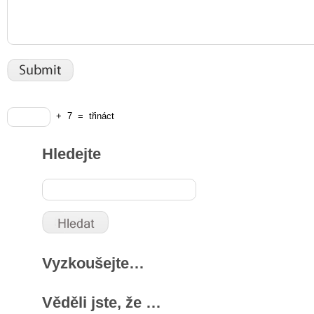
+
7
=
třináct
Hledejte
Vyzkoušejte…
Věděli jste, že …