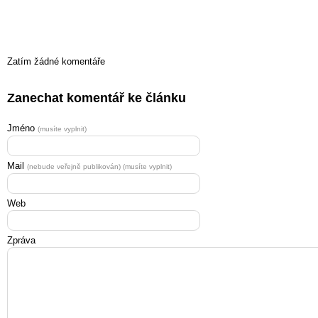
Zatím žádné komentáře
Zanechat komentář ke článku
Jméno
(musíte vyplnit)
Mail
(nebude veřejně publikován) (musíte vyplnit)
Web
Zpráva