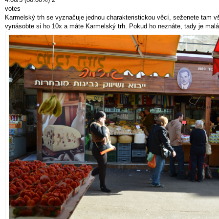
votes
Karmelský trh se vyznačuje jednou charakteristickou věcí, seženete tam vš
vynásobte si ho 10x a máte Karmelský trh. Pokud ho neznáte, tady je malá 