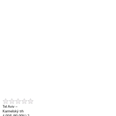
Tel Aviv –
Karmelský trh
4.00
/
5
(80.00%)
2