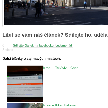
Líbil se vám náš článek? Sdílejte ho, uděl
0
Sdílejte článek na facebooku, budeme rádi
Sdíleno
Další články o zajímavých místech:
Izrael – Tel Aviv – Chen
Izrael – Kikar Habima