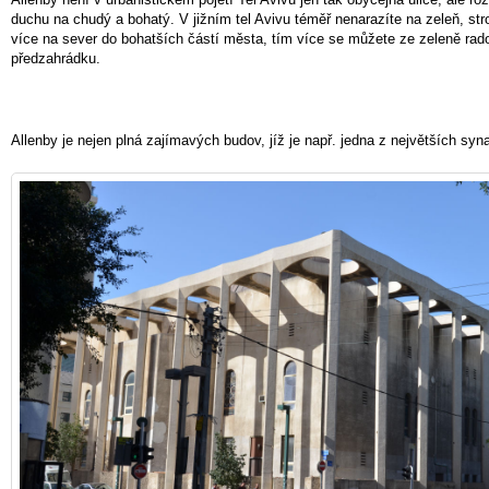
duchu na chudý a bohatý. V jižním tel Avivu téměř nenarazíte na zeleň, st
více na sever do bohatších částí města, tím více se můžete ze zeleně ra
předzahrádku.
Allenby je nejen plná zajímavých budov, jíž je např. jedna z největších syn