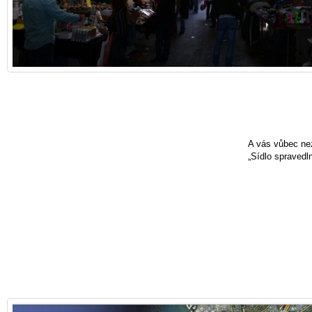
A vás vůbec ne
„Sídlo spravedl