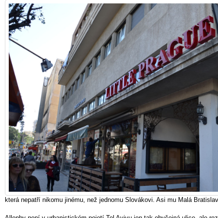
která nepatří nikomu jinému, než jednomu Slovákovi. Asi mu Malá Bratislav
Allenby není v urbanistickém pojetí Tel Avivu jen tak obyčejná ulice, ale ro