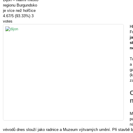
regionu Burgundsko
je více než hořčice
4.67
/
5
(93.33%)
3
votes
H
F
j
s
n
T
a
g
(
z
C
n
M
p
n
vévodů dnes slouží jako radnice a Muzeum výtvarných umění. Při stavbě b