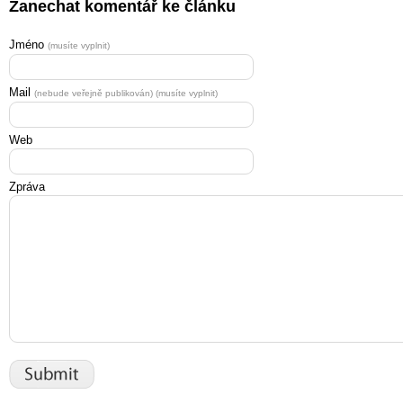
Zanechat komentář ke článku
Jméno
(musíte vyplnit)
Mail
(nebude veřejně publikován) (musíte vyplnit)
Web
Zpráva