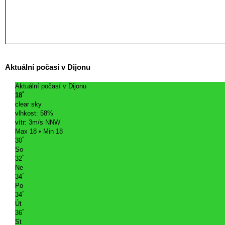
Aktuální počasí v Dijonu
Aktuální počasí v Dijonu
°
18
clear sky
vlhkost: 58%
vítr: 3m/s NNW
Max 18 • Min 18
°
30
So
°
32
Ne
°
34
Po
°
34
Út
°
36
St