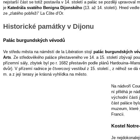
nejstarší část se totiž postavila v 14. století a palác se později upravoval
je
Katedrála svatého Benigna Dijonského
(13. až 14. století). Hned vedl
ze „zlatého pobřeží“ La Côte d’Or.
Historické památky v Dijonu
Palác burgundských vévodů
Ve středu města na náměstí de la Libération stojí
palác burgundských vé
Arts
. Ze středověkého paláce přestaveného ve 14. a 15. století zbývají po
přízemní sály, zbytek byl po r. 1682 přestavěn podle plánů Hardouina–Mans
dvůr). V přízemí radnice je čtvercový vestibul z 15. století., z něhož se d
m. a z její terasy je krásná vyhlídka na město.
Na nádvoří Cour
ní přiléhá je n
východní části 
část paláce byl
muzeum, které j
Francii.
Kostel Notr
Je nejdokonalej