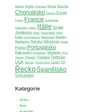
Anglie
Belgie
Brazílie
Albánie
Argentina
Chorvatsko
Egypt
Dánsko
Francie
Finsko
Guatemala
Itálie
Izrael
Holandsko
Island
Jordánsko
Katar
Kazachstán
Keňa
Kuba
Maroko
Lucembursko
Makedonie
Norsko
Německo
Maďarsko
Omán
Portugalsko
Polsko
Rakousko
Skotsko
Rumunsko
Sýrie
Turecko
Tunisko
Thajsko
Taiwan
USA
Česko
ČR
Vietnam
Černá Hora
Řecko
Španělsko
Švýcarsko
Kategorie
Afrika
Asie
Austrálie