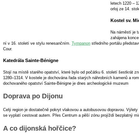
letech 1220 – 1
orloj ze 14. stol
Kostel sv. Mi
Na náměstí je t
zahájena koncem
ní v 16. století ve stylu renesančním.
Tympanon
středního portálu představ
Cour.
Katedrála Sainte-Bénigne
Stojí na místě starého opatství, které bylo od počátku 6. století šestkrát 
1280–1314. V kostele je dochována řada starých náhrobních kamenů a romá
dochovaného opatství Sainte-Bénigne je dnes archeologické muzeum
Doprava po Dijonu
Celý region je dostatečně pokryt vlakovou a autobusovou dopravou. Výlety 
se vyplatí cestovat autem. Přes Centrum a pěší zónu projíždí bezplatný min
A co dijonská hořčice?