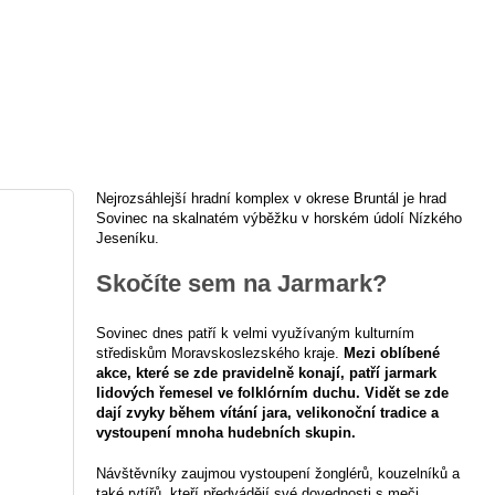
Nejrozsáhlejší hradní komplex v okrese Bruntál je hrad
Sovinec na skalnatém výběžku v horském údolí Nízkého
Jeseníku.
Skočíte sem na Jarmark?
Sovinec dnes patří k velmi využívaným kulturním
střediskům Moravskoslezského kraje.
Mezi oblíbené
akce, které se zde pravidelně konají, patří jarmark
lidových řemesel ve folklórním duchu. Vidět se zde
dají zvyky během vítání jara, velikonoční tradice a
vystoupení mnoha hudebních skupin.
Návštěvníky zaujmou vystoupení žonglérů, kouzelníků a
také rytířů, kteří předvádějí své dovednosti s meči.