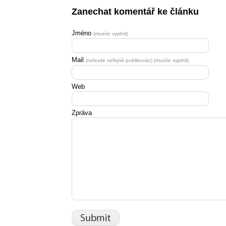
Zanechat komentář ke článku
Jméno
(musíte vyplnit)
Mail
(nebude veřejně publikován) (musíte vyplnit)
Web
Zpráva