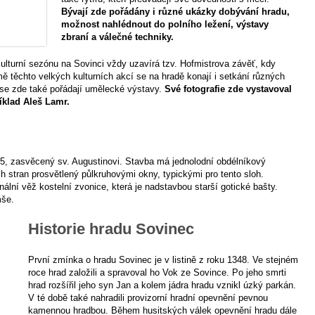
Bývají zde pořádány i různé ukázky dobývání hradu,
možnost nahlédnout do polního ležení, výstavy
zbraní a válečné techniky.
lturní sezónu na Sovinci vždy uzavírá tzv. Hofmistrova závěť, kdy
ě těchto velkých kulturních akcí se na hradě konají i setkání různých
 se zde také pořádají umělecké výstavy.
Své fotografie zde vystavoval
říklad Aleš Lamr.
45, zasvěcený sv. Augustinovi. Stavba má jednolodní obdélníkový
h stran prosvětlený půlkruhovými okny, typickými pro tento sloh.
nální věž kostelní zvonice, která je nadstavbou starší gotické bašty.
mše.
Historie hradu Sovinec
První zmínka o hradu Sovinec je v listině z roku 1348. Ve stejném
roce hrad založili a spravoval ho Vok ze Sovince. Po jeho smrti
hrad rozšířil jeho syn Jan a kolem jádra hradu vznikl úzký parkán.
V té době také nahradili provizorní hradní opevnění pevnou
kamennou hradbou. Během husitských válek opevnění hradu dále