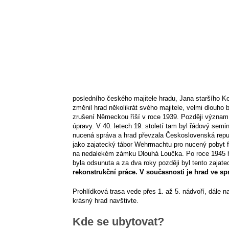
posledního českého majitele hradu, Jana staršího Ko
změnil hrad několikrát svého majitele, velmi dlouho b
zrušení Německou říší v roce 1939. Později význam 
úpravy. V 40. letech 19. století tam byl řádový semi
nucená správa a hrad převzala Československá repub
jako zajatecký tábor Wehrmachtu pro nucený pobyt fr
na nedalekém zámku Dlouhá Loučka. Po roce 1945 h
byla odsunuta a za dva roky později byl tento zajat
rekonstrukční práce. V současnosti je hrad ve s
Prohlídková trasa vede přes 1. až 5. nádvoří, dále na
krásný hrad navštivte.
Kde se ubytovat?