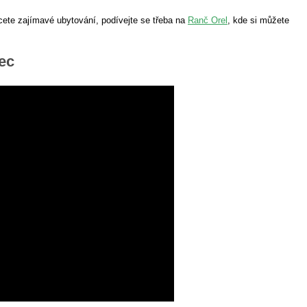
ete zajímavé ubytování, podívejte se třeba na
Ranč Orel
, kde si můžete
ec