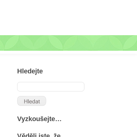
Hledejte
Vyzkoušejte…
Věděli jste, že …