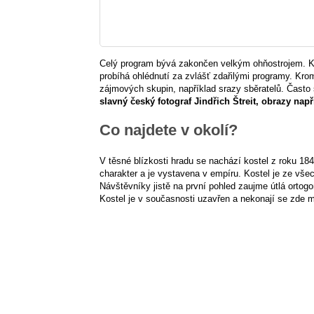
Celý program bývá zakončen velkým ohňostrojem. Ku
probíhá ohlédnutí za zvlášť zdařilými programy. Krom
zájmových skupin, například srazy sběratelů. Často
slavný český fotograf Jindřich Štreit, obrazy nap
Co najdete v okolí?
V těsné blízkosti hradu se nachází kostel z roku 18
charakter a je vystavena v empíru. Kostel je ze všec
Návštěvníky jistě na první pohled zaujme útlá ortogo
Kostel je v současnosti uzavřen a nekonají se zde 