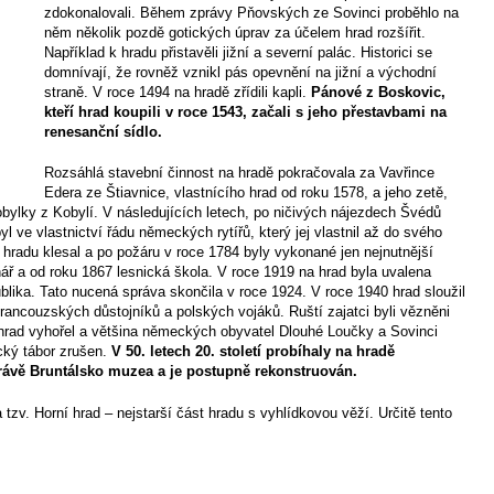
zdokonalovali. Během zprávy Pňovských ze Sovinci proběhlo na
něm několik pozdě gotických úprav za účelem hrad rozšířit.
Například k hradu přistavěli jižní a severní palác. Historici se
domnívají, že rovněž vznikl pás opevnění na jižní a východní
straně. V roce 1494 na hradě zřídili kapli.
Pánové z Boskovic,
kteří hrad koupili v roce 1543, začali s jeho přestavbami na
renesanční sídlo.
Rozsáhlá stavební činnost na hradě pokračovala za Vavřince
Edera ze Štiavnice, vlastnícího hrad od roku 1578, a jeho zetě,
bylky z Kobylí. V následujících letech, po ničivých nájezdech Švédů
yl ve vlastnictví řádu německých rytířů, který jej vlastnil až do svého
hradu klesal a po požáru v roce 1784 byly vykonané jen nejnutnější
nář a od roku 1867 lesnická škola. V roce 1919 na hrad byla uvalena
lika. Tato nucená správa skončila v roce 1924. V roce 1940 hrad sloužil
ancouzských důstojníků a polských vojáků. Ruští zajatci byli vězněni
rad vyhořel a většina německých obyvatel Dlouhé Loučky a Sovinci
ecký tábor zrušen.
V 50. letech 20. století probíhaly na hradě
právě Bruntálsko muzea a je postupně rekonstruován.
 tzv. Horní hrad – nejstarší část hradu s vyhlídkovou věží. Určitě tento