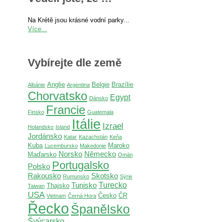
Na Krétě jsou krásné vodní parky...
Více...
Vybírejte dle země
Anglie
Belgie
Brazílie
Albánie
Argentina
Chorvatsko
Egypt
Dánsko
Francie
Finsko
Guatemala
Itálie
Izrael
Holandsko
Island
Jordánsko
Katar
Kazachstán
Keňa
Kuba
Maroko
Lucembursko
Makedonie
Norsko
Německo
Maďarsko
Omán
Portugalsko
Polsko
Rakousko
Skotsko
Rumunsko
Sýrie
Turecko
Tunisko
Thajsko
Taiwan
USA
Česko
ČR
Vietnam
Černá Hora
Řecko
Španělsko
Švýcarsko