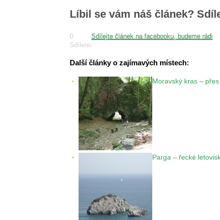
Líbil se vám náš článek? Sdíl
0
Sdílejte článek na facebooku, budeme rádi
Sdíleno
Další články o zajímavých místech:
Moravský kras – přes
Parga – řecké letovis