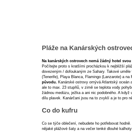
Pláže na Kanárských ostrove
Na kanárských ostrovech nemá žádný hotel svou v
Počítejte proto s kratšími procházkou k nejbližší p
dovezeným / dofoukaným ze Sahary. Takové uměle v
(Tenerife), Playa Blanca, Flamingo (Lanzarote) a na
původu.
Kanárské ostrovy omývá Atlantský oceán a t
ale to max. 23 stupňů, v zimě se teplota vody pohybu
žádnou medúzu, ježka a ani nic podobného. A když u
dílu plavek. Kanárčani jsou na to zvyklí a je to pro n
Co do kufru
Co se týče oblečení, nebudete ho potřebovat hodně. T
nějaké plážové šaty a na večer tenké dlouhé kalhoty a 