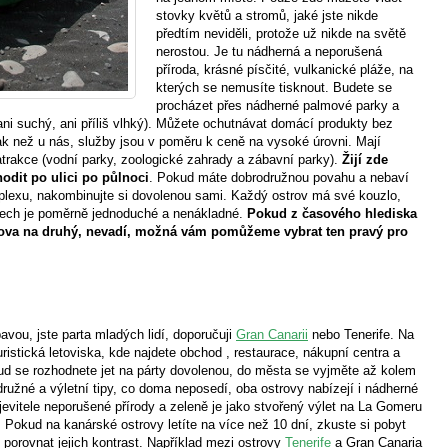
stovky květů a stromů, jaké jste nikde
předtím neviděli, protože už nikde na světě
nerostou. Je tu nádherná a neporušená
příroda, krásné písčité, vulkanické pláže, na
kterých se nemusíte tisknout. Budete se
procházet přes nádherné palmové parky a
ni suchý, ani příliš vlhký). Můžete ochutnávat domácí produkty bez
ak než u nás, služby jsou v poměru k ceně na vysoké úrovni. Mají
é atrakce (vodní parky, zoologické zahrady a zábavní parky).
Žijí zde
hodit po ulici po půlnoci
. Pokud máte dobrodružnou povahu a nebaví
mplexu, nakombinujte si dovolenou sami. Každý ostrov má své kouzlo,
ovech je poměrně jednoduché a nenákladné.
Pokud z časového hlediska
rova na druhý, nevadí, možná vám pomůžeme vybrat ten pravý pro
avou, jste parta mladých lidí, doporučuji
Gran Canarii
nebo Tenerife. Na
istická letoviska, kde najdete obchod , restaurace, nákupní centra a
kud se rozhodnete jet na párty dovolenou, do města se vyjměte až kolem
družné a výletní tipy, co doma neposedí, oba ostrovy nabízejí i nádherné
evitele neporušené přírody a zeleně je jako stvořený výlet na La Gomeru
.
Pokud na kanárské ostrovy letíte na více než 10 dní, zkuste si pobyt
li porovnat jejich kontrast. Například mezi ostrovy
Tenerife
a Gran Canaria