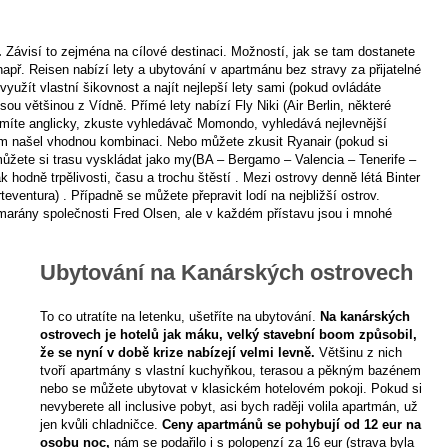
.
Závisí to zejména na cílové destinaci. Možností, jak se tam dostanete
apř. Reisen nabízí lety a ubytování v apartmánu bez stravy za přijatelné
užít vlastní šikovnost a najít nejlepší lety sami (pokud ovládáte
sou většinou z Vídně. Přímé lety nabízí Fly Niki (Air Berlin, některé
eumíte anglicky, zkuste vyhledávač Momondo, vyhledává nejlevnější
ám našel vhodnou kombinaci. Nebo můžete zkusit Ryanair (pokud si
 můžete si trasu vyskládat jako my(BA – Bergamo – Valencia – Tenerife –
 hodně trpělivosti, času a trochu štěstí . Mezi ostrovy denně létá Binter
eventura) . Případně se můžete přepravit lodí na nejbližší ostrov.
tamarány společnosti Fred Olsen, ale v každém přístavu jsou i mnohé
Ubytování na Kanárských ostrovech
To co utratíte na letenku, ušetříte na ubytování.
Na kanárských
ostrovech je hotelů jak máku, velký stavební boom způsobil,
že se nyní v době krize nabízejí velmi levně.
Většinu z nich
tvoří apartmány s vlastní kuchyňkou, terasou a pěkným bazénem
nebo se můžete ubytovat v klasickém hotelovém pokoji. Pokud si
nevyberete all inclusive pobyt, asi bych raději volila apartmán, už
jen kvůli chladničce.
Ceny apartmánů se pohybují od 12 eur na
osobu noc,
nám se podařilo i s polopenzí za 16 eur (strava byla