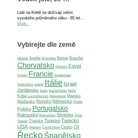
Lidé na Krétě se dožívají velmi
vysokého průměrného věku - 85 let...
Více...
Vybírejte dle země
Anglie
Belgie
Brazílie
Albánie
Argentina
Chorvatsko
Egypt
Dánsko
Francie
Finsko
Guatemala
Itálie
Izrael
Holandsko
Island
Jordánsko
Katar
Kazachstán
Keňa
Kuba
Maroko
Lucembursko
Makedonie
Norsko
Německo
Maďarsko
Omán
Portugalsko
Polsko
Rakousko
Skotsko
Rumunsko
Sýrie
Turecko
Tunisko
Thajsko
Taiwan
USA
Česko
ČR
Vietnam
Černá Hora
Řecko
Španělsko