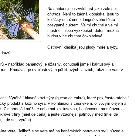
Na snídani jsou zvyklí jíst jako zákusek
churros
. Není to žádná klobáska, jsou to
koláčky smažené z langošového těsta
posypané cukrem. Velmi chutné a velmi
mastné. Třeba vyzkoušet, dětem možná
budou více chutnat čokoládové.
Ostrovní klasika jsou plody moře a ryby.
 dražší.
érů – například banánový je úžasný, ochutnali jsme i kaktusový a
rum. Prodávají je i v plastových půl litrových lahvích, takže se vám v
osti. Vyrábějí hlavně kozí sýry (queso de cabra), které pak často míchají
ický produkt z kozího sýra, v kombinaci s česnekem, olivovým olejem a
d. Z marmelád můžete ochutnat kaktusovou, banánovou, morušovou ale
ukrové třtiny (miel de caňa) a ještě vzácnější palmový med (miel de
, kde se i vyrábí).
loe vera.
Jelikož aloe vera má na kanárských ostrovech svůj původ a