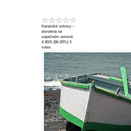
Kanárské ostrovy –
dovolená na
sopečném ostrově
4.80
/
5
(96.00%)
5
votes