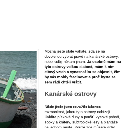
Možná ještě stále váháte, zda se na
dovolenou vybrat právě na kanárské ostrovy,
nebo raději někam jinam.
Já osobně mám na
tyto ostrovy velkou slabost, mám k nim
citový vztah a vynasnažím se objasnit, čím
by vás mohly fascinovat a proč byste se
sem rádi chtěli vrátit.
Kanárské ostrovy
Nikde jinde jsem nezažila takovou
rozmanitost, jakou tyto ostrovy nabízejí.
Uvidíte pískové duny a poušť, vysoké pohoří,
sopky a krátery, subtropické lesy a plantáže
na jednom místě. Pouze zde můžete vidět