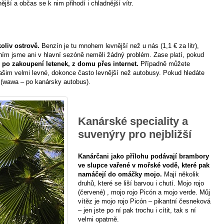
jší a občas se k nim přihodí i chladnější vítr.
koliv ostrově.
Benzín je tu mnohem levnější než u nás (1,1 € za litr),
áním jsme ani v hlavní sezóně neměli žádný problém. Zase platí, pokud
e po zakoupení letenek, z domu přes internet.
Případně můžete
 našim velmi levné, dokonce často levnější než autobusy. Pokud hledáte
 (wawa – po kanársky autobus).
Kanárské speciality a
suvenýry pro nejbližší
Kanárčani jako přílohu podávají brambory
ve slupce vařené v mořské vodě, které pak
namáčejí do omáčky mojo.
Mají několik
druhů, které se liší barvou i chutí. Mojo rojo
(červené) , mojo rojo Picón a mojo verde. Můj
vítěz je mojo rojo Picón – pikantní česneková
– jen jste po ní pak trochu i cítit, tak s ní
velmi opatrně.