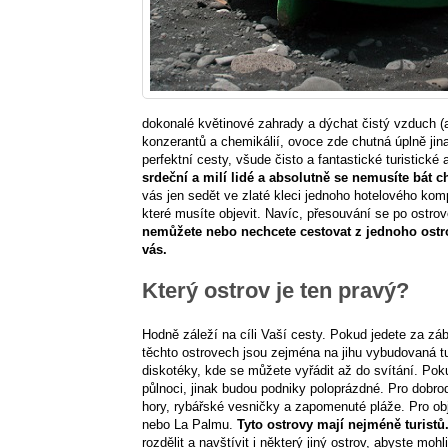
dokonalé květinové zahrady a dýchat čistý vzduch (a
konzerantů a chemikálií, ovoce zde chutná úplně jin
perfektní cesty, všude čisto a fantastické turistick
srdeční a milí lidé a absolutně se nemusíte bát c
vás jen sedět ve zlaté kleci jednoho hotelového ko
které musíte objevit. Navíc, přesouvání se po ostr
nemůžete nebo nechcete cestovat z jednoho ost
vás.
Který ostrov je ten pravý?
Hodně záleží na cíli Vaší cesty. Pokud jedete za záb
těchto ostrovech jsou zejména na jihu vybudovaná tur
diskotéky, kde se můžete vyřádit až do svítání. Po
půlnoci, jinak budou podniky poloprázdné. Pro dobro
hory, rybářské vesničky a zapomenuté pláže. Pro obj
nebo La Palmu.
Tyto ostrovy mají nejméně turistů
rozdělit a navštívit i některý jiný ostrov, abyste moh