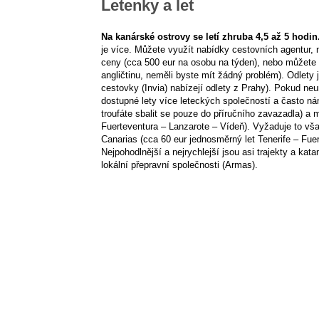
Letenky a let
Na kanárské ostrovy se letí zhruba 4,5 až 5 hodin
je více. Můžete využít nabídky cestovních agentur, n
ceny (cca 500 eur na osobu na týden), nebo můžete vy
angličtinu, neměli byste mít žádný problém). Odlety j
cestovky (Invia) nabízejí odlety z Prahy). Pokud n
dostupné lety více leteckých společností a často n
troufáte sbalit se pouze do příručního zavazadla) a
Fuerteventura – Lanzarote – Vídeň). Vyžaduje to však
Canarias (cca 60 eur jednosměrný let Tenerife – Fuert
Nejpohodlnější a nejrychlejší jsou asi trajekty a ka
lokální přepravní společnosti (Armas).