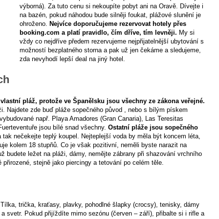
výborná). Za tuto cenu si nekoupíte pobyt ani na Oravě. Dívejte i
na bazén, pokud náhodou bude silněji foukat, plážové slunění je
ohroženo.
Nejvíce doporučujeme rezervovat hotely přes
booking.com a platí pravidlo, čím dříve, tím levněji.
My si
vždy co nejdříve předem rezervujeme nejpřijatelnější ubytování s
možností bezplatného storna a pak už jen čekáme a sledujeme,
zda nevyhodí lepší deal na jiný hotel.
ch
lastní pláž, protože ve Španělsku jsou všechny ze zákona veřejné.
láži. Najdete zde buď pláže sopečného původ , nebo s bílým pískem
ybudované např. Playa Amadores (Gran Canaria), Las Teresitas
 Fuerteventuře jsou bílé snad všechny.
Ostatní pláže jsou sopečného
ak nečekejte teplý koupel. Nejteplejší voda by měla být koncem léta,
je kolem 18 stupňů. Co je však pozitivní, neměli byste narazit na
ž budete ležet na pláži, dámy, nemějte zábrany při shazování vrchního
ě přirozené, stejně jako piercingy a tetování po celém těle.
ílka, trička, kraťasy, plavky, pohodlné šlapky (crocsy), tenisky, dámy
svetr. Pokud přijíždíte mimo sezónu (červen – září), přibalte si i rifle a