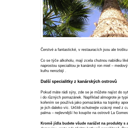
Čerstvé a fantastické, v restauracích jsou ale trošku
Co se týče alkoholu, mají zcela chutnou nabídku lik
naprostou specialitou je kanárský ron miel – medový 
kufru nerozbijí .
Další specialitky z kanárských ostrovů
Pokud máte rádi sýry, zde se je můžete najíst do syt
i do různých pomazánek. Například almogrote je typ
kořením se používá jako pomazánka na topinky apo
je jich daleko víc. Určitě ochutnejte vzácný med z c
palma – nejlevnější ho koupíte na ostrově La Gomera
Kromě jídla budete všude narážet na produkty s a