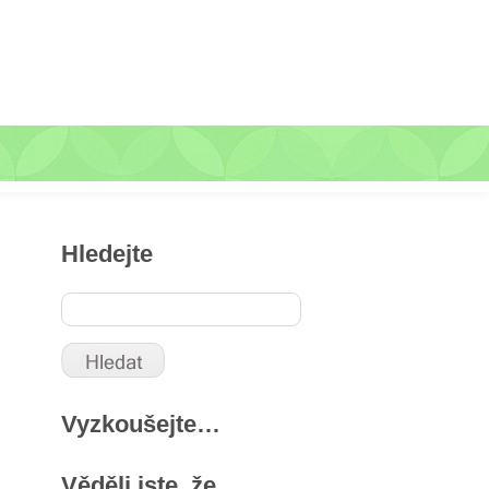
Hledejte
Vyzkoušejte…
Věděli jste, že …