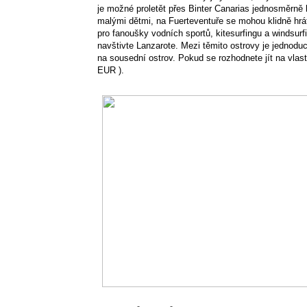
je možné proletět přes Binter Canarias jednosměrně
malými dětmi, na Fuerteventuře se mohou klidně hrát
pro fanoušky vodních sportů, kitesurfingu a windsurf
navštivte Lanzarote. Mezi těmito ostrovy je jednoduch
na sousední ostrov. Pokud se rozhodnete jít na vlas
EUR ).