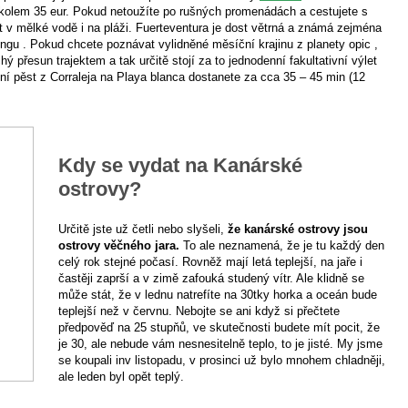
 kolem 35 eur. Pokud netoužíte po rušných promenádách a cestujete s
 v mělké vodě i na pláži. Fuerteventura je dost větrná a známá zejména
ingu . Pokud chcete poznávat vylidněné měsíční krajinu z planety opic ,
ý přesun trajektem a tak určitě stojí za to jednodenní fakultativní výlet
tní pěst z Corraleja na Playa blanca dostanete za cca 35 – 45 min (12
Kdy se vydat na Kanárské
ostrovy?
Určitě jste už četli nebo slyšeli,
že kanárské ostrovy jsou
ostrovy věčného jara.
To ale neznamená, že je tu každý den
celý rok stejné počasí. Rovněž mají letá teplejší, na jaře i
častěji zaprší a v zimě zafouká studený vítr. Ale klidně se
může stát, že v lednu natrefíte na 30tky horka a oceán bude
teplejší než v červnu. Nebojte se ani když si přečtete
předpověď na 25 stupňů, ve skutečnosti budete mít pocit, že
je 30, ale nebude vám nesnesitelně teplo, to je jisté. My jsme
se koupali inv listopadu, v prosinci už bylo mnohem chladněji,
ale leden byl opět teplý.