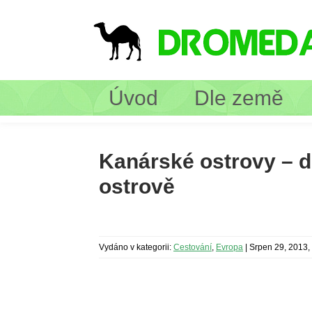
Úvod
Dle země
Kanárské ostrovy – 
ostrově
Vydáno v kategorii:
Cestování
,
Evropa
|
Srpen 29, 2013,