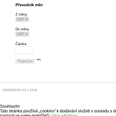
Převodník měn
Z měny:
Do měny:
Částka:
DROMEDÁR.CZ © 2026
Souhlasím
Tato stránka používá „cookies“ k dodávání služeb v souladu s 
nastavit ve svém prohlížeči.
Více informací
.