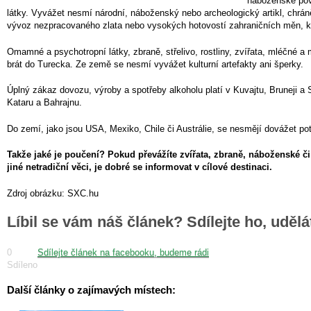
náboženské pov
látky. Vyvážet nesmí národní, náboženský nebo archeologický artikl, chráně
vývoz nezpracovaného zlata nebo vysokých hotovostí zahraničních měn, kt
Omamné a psychotropní látky, zbraně, střelivo, rostliny, zvířata, mléčné a 
brát do Turecka. Ze země se nesmí vyvážet kulturní artefakty ani šperky.
Úplný zákaz dovozu, výroby a spotřeby alkoholu platí v Kuvajtu, Bruneji a S
Kataru a Bahrajnu.
Do zemí, jako jsou USA, Mexiko, Chile či Austrálie, se nesmějí dovážet po
Takže jaké je poučení? Pokud převážíte zvířata, zbraně, náboženské či
jiné netradiční věci, je dobré se informovat v cílové destinaci.
Zdroj obrázku: SXC.hu
Líbil se vám náš článek? Sdílejte ho, uděl
0
Sdílejte článek na facebooku, budeme rádi
Sdíleno
Další články o zajímavých místech: