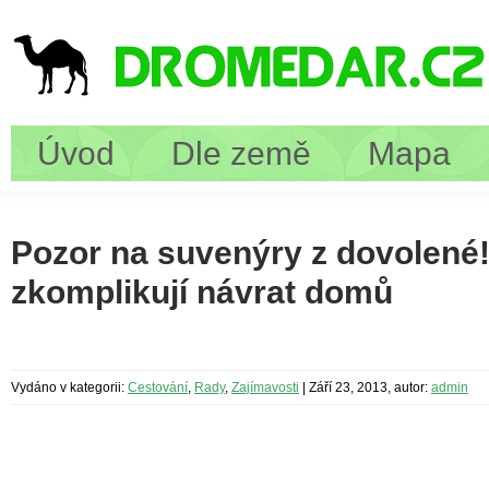
Úvod
Dle země
Mapa
Pozor na suvenýry z dovolené
zkomplikují návrat domů
Vydáno v kategorii:
Cestování
,
Rady
,
Zajímavosti
|
Září 23, 2013, autor:
admin