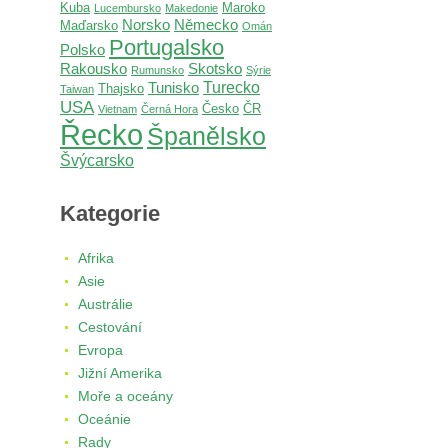
Kuba
Maroko
Lucembursko
Makedonie
Norsko
Německo
Maďarsko
Omán
Portugalsko
Polsko
Rakousko
Skotsko
Rumunsko
Sýrie
Turecko
Tunisko
Thajsko
Taiwan
USA
Česko
ČR
Vietnam
Černá Hora
Řecko
Španělsko
Švýcarsko
Kategorie
Afrika
Asie
Austrálie
Cestování
Evropa
Jižní Amerika
Moře a oceány
Oceánie
Rady