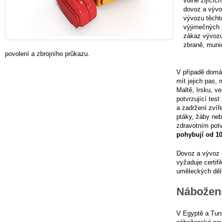
volně žijícíc
dovoz a vývo
vývozu těchto
výjimečných p
zákaz vývozu 
zbraně, muni
povolení a zbrojního průkazu.
V případě domácí
mít jejich pas, 
Maltě, Irsku, ve
potvrzující test
a zadržení zvíř
ptáky, žáby ne
zdravotním pot
pohybují od 10
Dovoz a vývoz u
vyžaduje certifi
uměleckých děl 
Nábožens
V Egyptě a Tuni