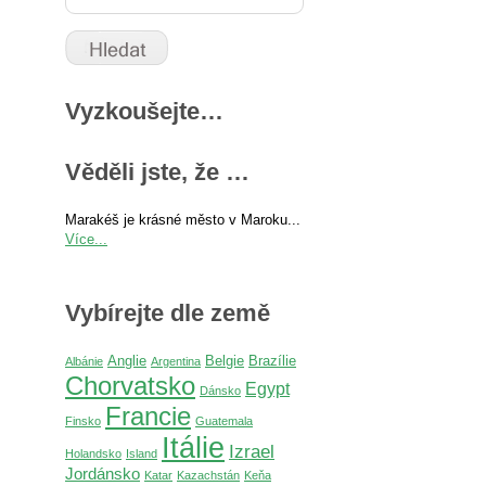
Vyzkoušejte…
Věděli jste, že …
Marakéš je krásné město v Maroku...
Více...
Vybírejte dle země
Anglie
Belgie
Brazílie
Albánie
Argentina
Chorvatsko
Egypt
Dánsko
Francie
Finsko
Guatemala
Itálie
Izrael
Holandsko
Island
Jordánsko
Katar
Kazachstán
Keňa