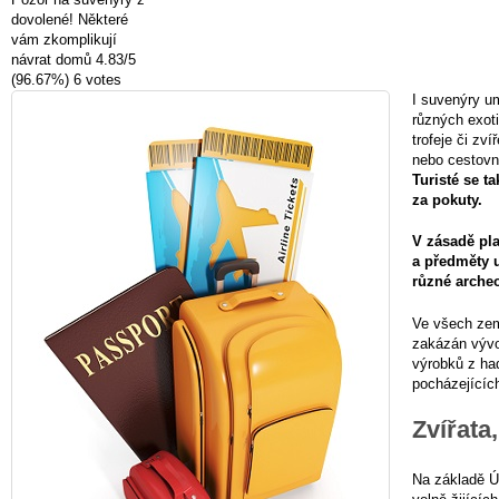
dovolené! Některé
vám zkomplikují
návrat domů
4.83
/
5
(96.67%)
6
votes
I suvenýry u
různých exot
trofeje či zví
nebo cestovní
Turisté se 
za pokuty.
V zásadě pla
a předměty 
různé arche
Ve všech zem
zakázán vývo
výrobků z ha
pocházejícíc
Zvířata,
Na základě Ú