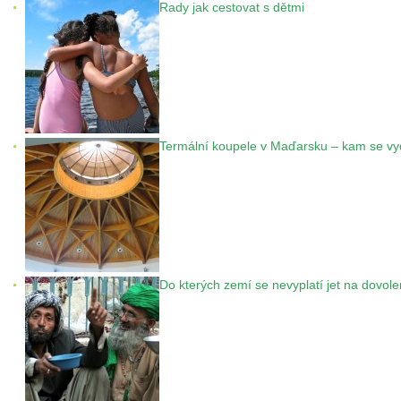
Rady jak cestovat s dětmi
Termální koupele v Maďarsku – kam se vy
Do kterých zemí se nevyplatí jet na dovol