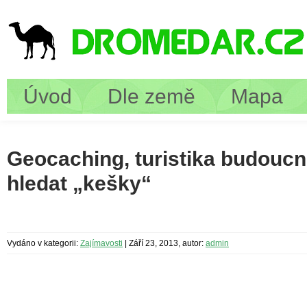
Úvod
Dle země
Mapa
Geocaching, turistika budoucno
hledat „kešky“
Vydáno v kategorii:
Zajímavosti
|
Září 23, 2013, autor:
admin