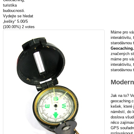
turistika
budoucnosti.
Vydejte se hledat
„kešky“
5.00
/
5
(100.00%)
2
votes
Máme pro vás 
interaktivitu,
starodávnou 
Geocaching.
značených st
máme pro vás 
interaktivitu,
starodávnou 
Moderní
Jak na to? Ve
geocaching.co
kešek, které 
náměstí, do 
doslova všude
něco zajímav
GPS souřadni
rozlousknout