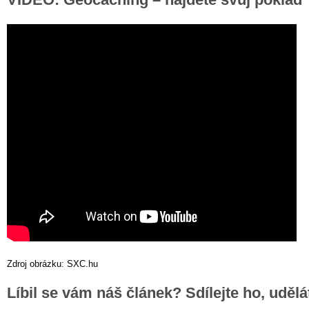
Zdroj obrázku: SXC.hu
Líbil se vám náš článek? Sdílejte ho, uděl