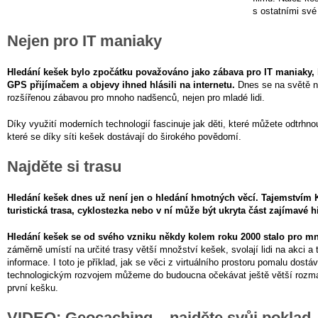
s ostatními své
Nejen pro IT maniaky
Hledání kešek bylo zpočátku považováno jako zábava pro IT maniaky, kt
GPS přijímačem a objevy ihned hlásili na internetu.
Dnes se na světě na
rozšířenou zábavou pro mnoho nadšenců, nejen pro mladé lidi.
Díky využití moderních technologií fascinuje jak děti, které můžete odtrhno
které se díky síti kešek dostávají do širokého povědomí.
Najděte si trasu
Hledání kešek dnes už není jen o hledání hmotných věcí. Tajemstvím
turistická trasa, cyklostezka nebo v ní může být ukryta část zajímavé hi
Hledání kešek se od svého vzniku někdy kolem roku 2000 stalo pro mn
záměrně umístí na určité trasy větší množství kešek, svolají lidi na akci a t
informace. I toto je příklad, jak se věci z virtuálního prostoru pomalu dostá
technologickým rozvojem můžeme do budoucna očekávat ještě větší rozmach
první kešku.
VIDEO: Geocaching – najděte svůj poklad