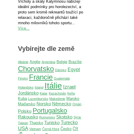
Vrcholy a skály Kalymnosu nabízejí
ideální podmínky pro horolezectví, a
proto sem kromě rekreantů toužící po
relaxaci, každoročně přichází také
mnoho milovníků tohoto sportu...
Více...
Vybírejte dle země
Anglie
Belgie
Brazílie
Albánie
Argentina
Chorvatsko
Egypt
Dánsko
Francie
Finsko
Guatemala
Itálie
Izrael
Holandsko
Island
Jordánsko
Katar
Kazachstán
Keňa
Kuba
Maroko
Lucembursko
Makedonie
Norsko
Německo
Maďarsko
Omán
Portugalsko
Polsko
Rakousko
Skotsko
Rumunsko
Sýrie
Turecko
Tunisko
Thajsko
Taiwan
USA
Česko
ČR
Vietnam
Černá Hora