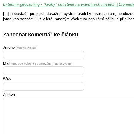
Extrémní geocaching - "kešky" umístěné na extrémních místech | Dromeda
[…] nepostačí, pro jejich dosažení byste museli být astronautem, horole
jsme vás seznámili již v létě, mnohým však tuto populární zálibu s přísli
Zanechat komentář ke článku
Jméno
(musíte vyplnit)
Mail
(nebude veřejně publikován) (musíte vyplnit)
Web
Zpráva