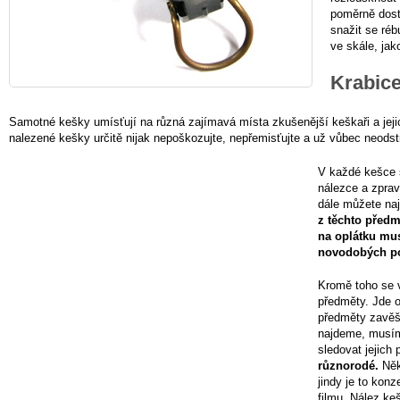
poměrně dost č
snažit se réb
ve skále, jak
Krabice
Samotné kešky umísťují na různá zajímavá místa zkušenější keškaři a jejich
nalezené kešky určitě nijak nepoškozujte, nepřemisťujte a už vůbec neodst
V každé kešce s
nálezce a zpravi
dále můžete na
z těchto předm
na oplátku mus
novodobých p
Kromě toho se v
předměty. Jde o
předměty zavěš
najdeme, musíme
sledovat jejich
různorodé.
Něk
jindy je to kon
filmu. Nález ke