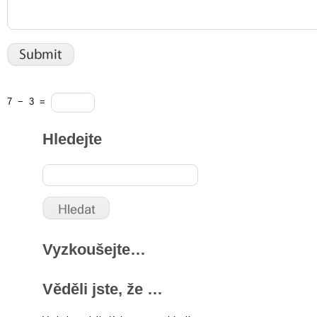
7
−
3
=
Hledejte
Vyzkoušejte…
Věděli jste, že …