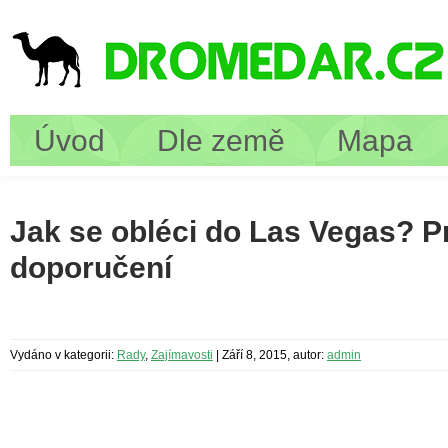
Úvod
Dle země
Mapa
Jak se obléci do Las Vegas? Pr
doporučení
Vydáno v kategorii:
Rady
,
Zajímavosti
|
Září 8, 2015, autor:
admin