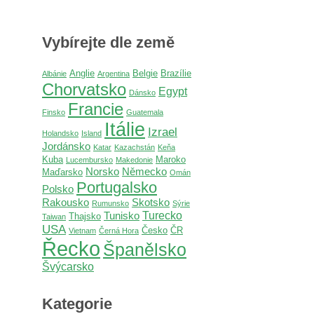
Vybírejte dle země
Anglie
Belgie
Brazílie
Albánie
Argentina
Chorvatsko
Egypt
Dánsko
Francie
Finsko
Guatemala
Itálie
Izrael
Holandsko
Island
Jordánsko
Katar
Kazachstán
Keňa
Kuba
Maroko
Lucembursko
Makedonie
Norsko
Německo
Maďarsko
Omán
Portugalsko
Polsko
Rakousko
Skotsko
Rumunsko
Sýrie
Turecko
Tunisko
Thajsko
Taiwan
USA
Česko
ČR
Vietnam
Černá Hora
Řecko
Španělsko
Švýcarsko
Kategorie