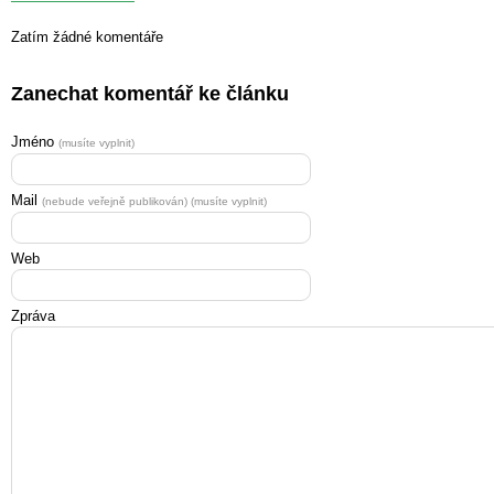
Zatím žádné komentáře
Zanechat komentář ke článku
Jméno
(musíte vyplnit)
Mail
(nebude veřejně publikován) (musíte vyplnit)
Web
Zpráva