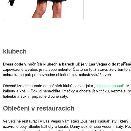
klubech
Dress code v nočních klubech a barech už je v Las Vegas o dost přísně
zapovězené a vůbec je na sebe neberte. Často se totiž stává, že v tomto s
ochranka ho pak pro nevhodné oblečení bez milosti vykáže ven.
Obecně lze dress code do nočních klubů nazvat jako „
business casual
“. M
kalhoty a košili. Pokud nenávidíte límečky a chcete jít v tričku, vezme si 
halenku a sukni, případně dlouhé šaty.
Oblečení v restauracích
Ve většině restaurací v Las Vegas vám stačí „business casual“ styl, který
uzavřené boty, dlouhé kalhoty a košile. Dámy sukně nebo večerní šaty. Poz