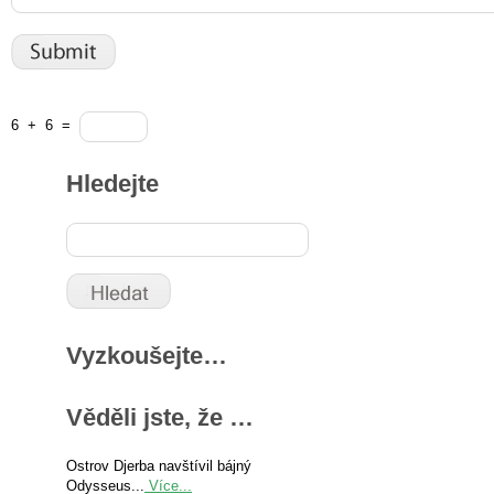
6
+
6
=
Hledejte
Vyzkoušejte…
Věděli jste, že …
Ostrov Djerba navštívil bájný
Odysseus...
Více...