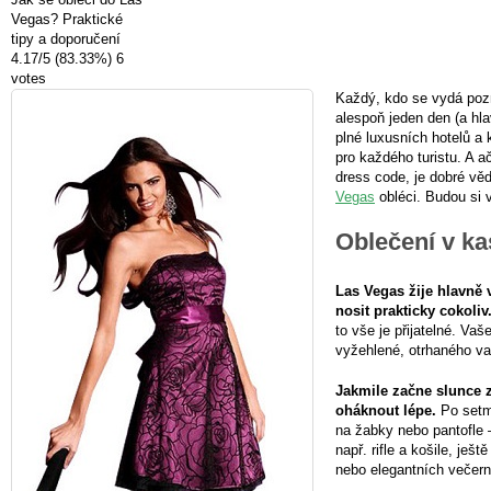
Vegas? Praktické
tipy a doporučení
4.17
/
5
(83.33%)
6
votes
Každý, kdo se vydá poz
alespoň jeden den (a hl
plné luxusních hotelů a
pro každého turistu. A a
dress code, je dobré vě
Vegas
obléci. Budou si v
Oblečení v ka
Las Vegas žije hlavně
nosit prakticky cokoliv
to vše je přijatelné. Va
vyžehlené, otrhaného va
Jakmile začne slunce z
oháknout lépe.
Po setm
na žabky nebo pantofle 
např. rifle a košile, ješ
nebo elegantních večer