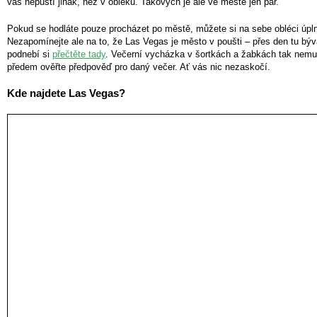
vás nepustí jinak, než v obleku. Takových je ale ve městě jen pár.
Pokud se hodláte pouze procházet po městě, můžete si na sebe obléci úplně
Nezapomínejte ale na to, že Las Vegas je město v poušti – přes den tu bývá
podnebí si
přečtěte tady
. Večerní vycházka v šortkách a žabkách tak nemusí
předem ověřte předpověď pro daný večer. Ať vás nic nezaskočí.
Kde najdete Las Vegas?