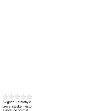
Avignon – starobylé
provensálské město
4.80
/
5
(96.00%)
5