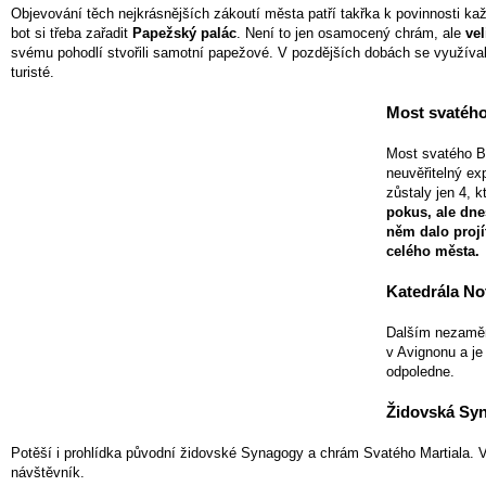
Objevování těch nejkrásnějších zákoutí města patří takřka k povinnosti kaž
bot si třeba zařadit
Papežský palác
. Není to jen osamocený chrám, ale
ve
svému pohodlí stvořili samotní papežové. V pozdějších dobách se využíval
turisté.
Most svatéh
Most svatého Bé
neuvěřitelný ex
zůstaly jen 4, 
pokus, ale dne
něm dalo proj
celého města.
Katedrála N
Dalším nezaměni
v Avignonu a j
odpoledne.
Židovská Syn
Potěší i prohlídka původní židovské Synagogy a chrám Svatého Martiala. V
návštěvník.