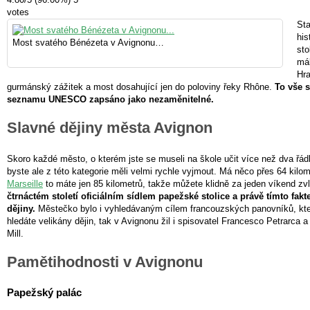
votes
St
his
Most svatého Bénézeta v Avignonu…
sto
mál
Hra
gurmánský zážitek a most dosahující jen do poloviny řeky Rhône.
To vše 
seznamu UNESCO zapsáno jako nezaměnitelné.
Slavné dějiny města Avignon
Skoro každé město, o kterém jste se museli na škole učit více než dva řád
byste ale z této kategorie měli velmi rychle vyjmout. Má něco přes 64 kilo
Marseille
to máte jen 85 kilometrů, takže můžete klidně za jeden víkend zv
čtrnáctém století oficiálním sídlem papežské stolice a právě tímto fakt
dějiny.
Městečko bylo i vyhledávaným cílem francouzských panovníků, kteř
hledáte velikány dějin, tak v Avignonu žil i spisovatel Francesco Petrarca a
Mill.
Pamětihodnosti v Avignonu
Papežský palác