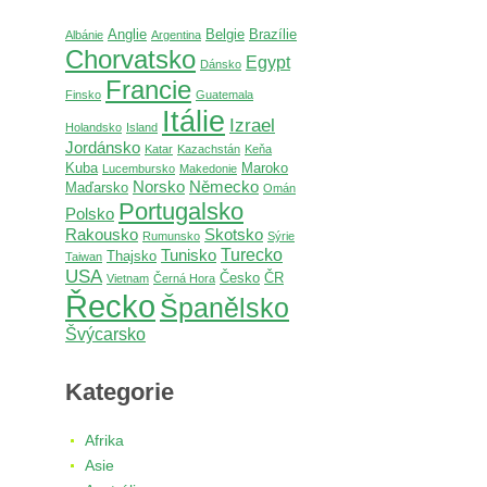
Anglie
Belgie
Brazílie
Albánie
Argentina
Chorvatsko
Egypt
Dánsko
Francie
Finsko
Guatemala
Itálie
Izrael
Holandsko
Island
Jordánsko
Katar
Kazachstán
Keňa
Kuba
Maroko
Lucembursko
Makedonie
Norsko
Německo
Maďarsko
Omán
Portugalsko
Polsko
Rakousko
Skotsko
Rumunsko
Sýrie
Turecko
Tunisko
Thajsko
Taiwan
USA
Česko
ČR
Vietnam
Černá Hora
Řecko
Španělsko
Švýcarsko
Kategorie
Afrika
Asie