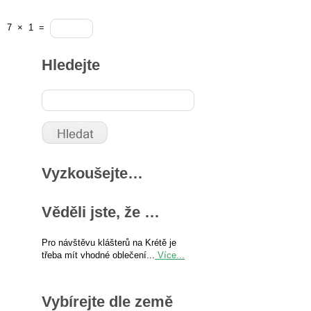
7
×
1
=
Hledejte
Vyzkoušejte…
Věděli jste, že …
Pro návštěvu klášterů na Krétě je
třeba mít vhodné oblečení...
Více...
Vybírejte dle země