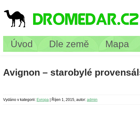
Úvod
Dle země
Mapa
Avignon – starobylé provensá
Vydáno v kategorii:
Evropa
|
Říjen 1, 2015, autor:
admin