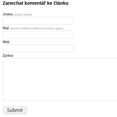
Zanechat komentář ke článku
Jméno
(musíte vyplnit)
Mail
(nebude veřejně publikován) (musíte vyplnit)
Web
Zpráva