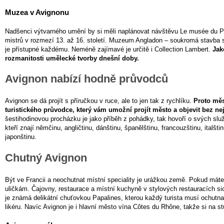
Muzea v Avignonu
Nadšenci výtvarného umění by si měli naplánovat návštěvu Le musée du Pet
mistrů v rozmezí 13. až 16. století. Muzeum Angladon – soukromá stavba 
je přístupné každému. Neméně zajímavé je určitě i Collection Lambert.
Jak
rozmanitosti umělecké tvorby dnešní doby.
Avignon nabízí hodně průvodců
Avignon se dá projít s příručkou v ruce, ale to jen tak z rychlíku.
Proto měs
turistického průvodce, který vám umožní projít město a objevit bez ne
šestihodinovou procházku je jako příběh z pohádky, tak hovoří o svých služ
kteří znají němčinu, angličtinu, dánštinu, španělštinu, francouzštinu, italšt
japonštinu.
Chutný Avignon
Být ve Francii a neochutnat místní speciality je urážkou země. Pokud máte
uličkám. Čajovny, restaurace a místní kuchyně v stylových restauracích si
je známá delikátní chuťovkou Papalines, kterou každý turista musí ochutna
likéru. Navíc Avignon je i hlavní město vína Côtes du Rhône, takže si na stů