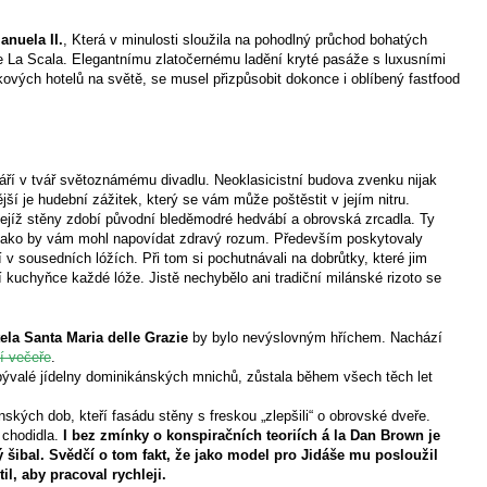
anuela II.
, Která v minulosti sloužila na pohodlný průchod bohatých
 La Scala. Elegantnímu zlatočernému ladění kryté pasáže s luxusními
ových hotelů na světě, se musel přizpůsobit dokonce i oblíbený fastfood
váří v tvář světoznámému divadlu. Neoklasicistní budova zvenku nijak
í je hudební zážitek, který se vám může poštěstit v jejím nitru.
jejíž stěny zdobí původní bleděmodré hedvábí a obrovská zrcadla. Ty
, jako by vám mohl napovídat zdravý rozum. Především poskytovaly
 sousedních lóžích. Při tom si pochutnávali na dobrůtky, které jim
í kuchyňce každé lóže. Jistě nechybělo ani tradiční milánské rizoto se
ela Santa Maria delle Grazie
by bylo nevýslovným hříchem. Nachází
í večeře
.
 bývalé jídelny dominikánských mnichů, zůstala během všech těch let
nských dob, kteří fasádu stěny s freskou „zlepšili“ o obrovské dveře.
 chodidla.
I bez zmínky o konspiračních teoriích á la Dan Brown je
ý šibal. Svědčí o tom fakt, že jako model pro Jidáše mu posloužil
l, aby pracoval rychleji.