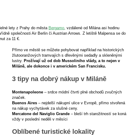
delné lety z Prahy do města
Bergamo
, vzdálené od Milána asi hodinu
Vídně společnosti Air Berlin či Austrian Arrows. Z letiště Malpensa se do
ut za 11 €.
Přímo ve městě se můžete pohybovat například na historických
žlutooranžových tramvajích s dřevěnými sedadly a skleněnými
lustry.
Prožívají už od dob Mussoliniho vlády, a to nejen v
Miláně, ale dokonce i v americkém San Francisku.
3 tipy na dobrý nákup v Miláně
Montenapoleone
– srdce módní čtvrti plné obchodů zvučných
značek.
Buenos Aires
– nejdelší nákupní ulice v Evropě, přímo stvořená
na nákup vychytávek za slušné ceny.
Mercatone del Naviglio Grande
– bleší trh starožitností se koná
vždy v poslední neděli v měsíci
Oblíbené turistické lokality