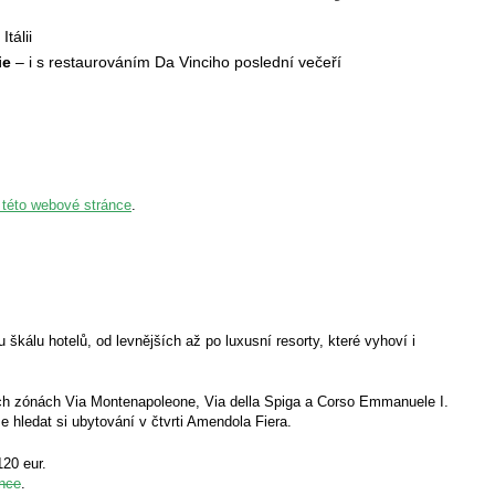
tálii
ie
– i s restaurováním Da Vinciho poslední večeří
 této webové stránce
.
škálu hotelů, od levnějších až po luxusní resorty, které vyhoví i
h zónách Via Montenapoleone, Via della Spiga a Corso Emmanuele I.
e hledat si ubytování v čtvrti Amendola Fiera.
120 eur.
ánce
.