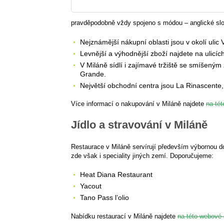
pravděpodobně vždy spojeno s módou – anglické slov
Nejznámější nákupní oblasti jsou v okolí ulic
Levnější a výhodnější zboží najdete na ulicí
V Miláně sídlí i zajímavé tržiště se smíšeným
Grande.
Největší obchodní centra jsou La Rinascente,
Více informací o nakupování v Miláně najdete
na té
Jídlo a stravování v Miláně
Restaurace v Miláně servírují především výbornou d
zde však i speciality jiných zemí. Doporučujeme:
Heat Diana Restaurant
Yacout
Tano Pass l’olio
Nabídku restaurací v Miláně najdete
na této webové 