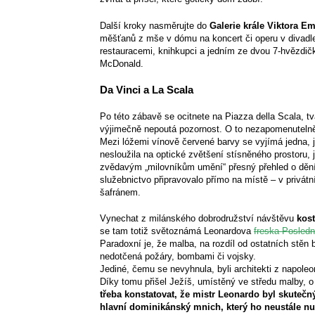
Další kroky nasměrujte do
Galerie krále Viktora Em
měšťanů z mše v dómu na koncert či operu v divadle
restauracemi, knihkupci a jedním ze dvou 7-hvězdičk
McDonald.
Da Vinci a La Scala
Po této zábavě se ocitnete na Piazza della Scala, t
výjimečně nepoutá pozornost. O to nezapomenutelnějš
Mezi lóžemi vínově červené barvy se vyjímá jedna, 
nesloužila na optické zvětšení stísněného prostoru
zvědavým „milovníkům umění“ přesný přehled o dění v
služebnictvo připravovalo přímo na místě – v privátn
šafránem.
Vynechat z milánského dobrodružství návštěvu
kost
se tam totiž světoznámá Leonardova
freska Posledn
Paradoxní je, že malba, na rozdíl od ostatních stěn
nedotčená požáry, bombami či vojsky.
Jediné, čemu se nevyhnula, byli architekti z napoleo
Díky tomu přišel Ježíš, umístěný ve středu malby, o
třeba konstatovat, že mistr Leonardo byl skutečn
hlavní dominikánský mnich, který ho neustále nuti