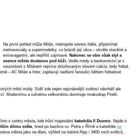
Na první pohled může Milán, metropole severu Itálie, připomínat
metrosexuály a supermodelky, co brázdí její ulice – skvěle stavěné a
extravagantní, ale nepříliš zajímavé.
Nakonec se vám však styl a
esence města dostanou pod kůži.
Vedle módy a bankovnictví je v
souvislosti s Milánem nejvíce skloňovaným slovem calcio, tedy fotbal.
mě – AC Milán a Inter, zaplavují nadšení fanoušci během fotbalové
tových měst módy. Sídlí zde nejen nejznámější světoví návrháři ale
tví. Modernímu a rušnému velkoměstu dominuje mrakodrap Pirelli.
římo v centru města, kde trůní majestátní
katedrála Il Duomo
. Nejde o
ětším dómu světa
, hned po bazilice sv. Petra v Římě a katedrále
ve
áma města jako na dlani, výhled na italské Alpy i 3400 soch světců,