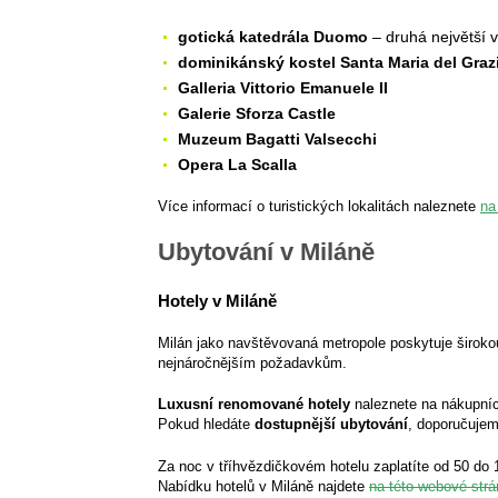
gotická katedrála Duomo
– druhá největší v I
dominikánský kostel Santa Maria del Graz
Galleria Vittorio Emanuele II
Galerie Sforza Castle
Muzeum Bagatti Valsecchi
Opera La Scalla
Více informací o turistických lokalitách naleznete
na
Ubytování v Miláně
Hotely v Miláně
Milán jako navštěvovaná metropole poskytuje širokou 
nejnáročnějším požadavkům.
Luxusní renomované hotely
naleznete na nákupníc
Pokud hledáte
dostupnější ubytování
, doporučujem
Za noc v tříhvězdičkovém hotelu zaplatíte od 50 do 
Nabídku hotelů v Miláně najdete
na této webové str