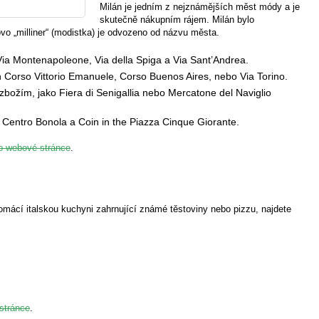
Milán je jedním z nejznámějších měst módy a je
skutečně nákupním rájem. Milán bylo
o „milliner“ (modistka) je odvozeno od názvu města.
 Via Montenapoleone, Via della Spiga a Via Sant’Andrea.
ch Corso Vittorio Emanuele, Corso Buenos Aires, nebo Via Torino.
 zbožím, jako Fiera di Senigallia nebo Mercatone del Naviglio
 Centro Bonola a Coin in the Piazza Cinque Giorante.
to webové stránce
.
omácí italskou kuchyni zahrnující známé těstoviny nebo pizzu, najdete
stránce
.