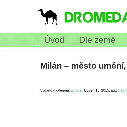
Úvod
Dle země
Milán – město umění,
Vydáno v kategorii:
Evropa
|
Duben 15, 2015, autor:
adm