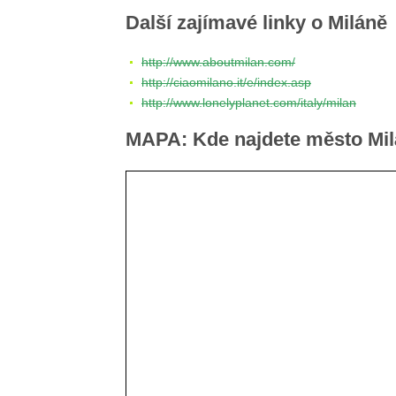
Další zajímavé linky o Miláně
http://www.aboutmilan.com/
http://ciaomilano.it/e/index.asp
http://www.lonelyplanet.com/italy/milan
MAPA: Kde najdete město Mi