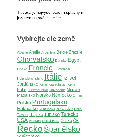
Titicaca je nejvýše ležícím splavným
jezerem na světě...
Více...
Vybírejte dle země
Anglie
Belgie
Brazílie
Albánie
Argentina
Chorvatsko
Egypt
Dánsko
Francie
Finsko
Guatemala
Itálie
Izrael
Holandsko
Island
Jordánsko
Katar
Kazachstán
Keňa
Kuba
Maroko
Lucembursko
Makedonie
Norsko
Německo
Maďarsko
Omán
Portugalsko
Polsko
Rakousko
Skotsko
Rumunsko
Sýrie
Turecko
Tunisko
Thajsko
Taiwan
USA
Česko
ČR
Vietnam
Černá Hora
Řecko
Španělsko
Švýcarsko