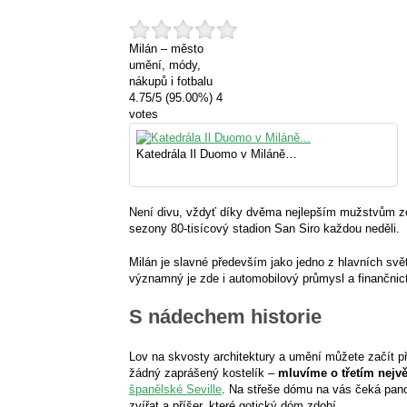
Milán – město
umění, módy,
nákupů i fotbalu
4.75
/
5
(95.00%)
4
votes
Katedrála Il Duomo v Miláně…
Není divu, vždyť díky dvěma nejlepším mužstvům ze
sezony 80-tisícový stadion San Siro každou neděli.
Milán je slavné především jako jedno z hlavních svě
významný je zde i automobilový průmysl a finančnic
S nádechem historie
Lov na skvosty architektury a umění můžete začít p
žádný zaprášený kostelík –
mluvíme o třetím nejv
španělské Seville
. Na střeše dómu na vás čeká panor
zvířat a příšer, které gotický dóm zdobí.