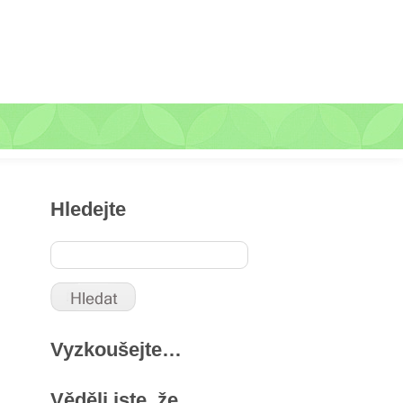
Hledejte
Vyzkoušejte…
Věděli jste, že …