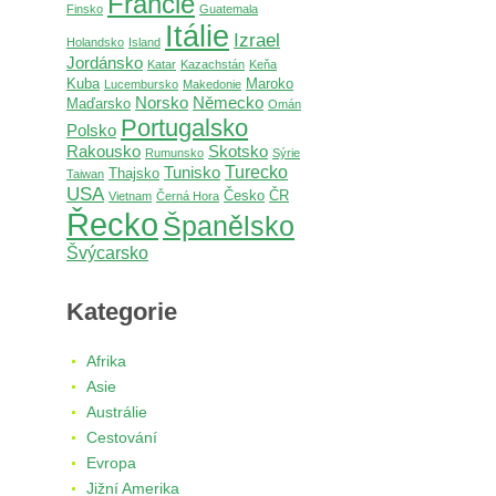
Francie
Finsko
Guatemala
Itálie
Izrael
Holandsko
Island
Jordánsko
Katar
Kazachstán
Keňa
Kuba
Maroko
Lucembursko
Makedonie
Norsko
Německo
Maďarsko
Omán
Portugalsko
Polsko
Rakousko
Skotsko
Rumunsko
Sýrie
Turecko
Tunisko
Thajsko
Taiwan
USA
Česko
ČR
Vietnam
Černá Hora
Řecko
Španělsko
Švýcarsko
Kategorie
Afrika
Asie
Austrálie
Cestování
Evropa
Jižní Amerika