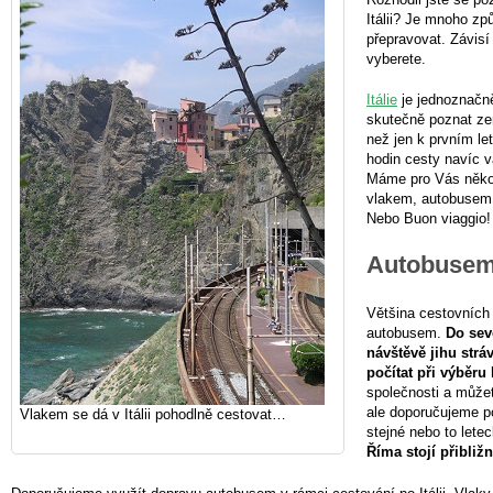
Itálii? Je mnoho způ
přepravovat. Závisí
vyberete.
Itálie
je jednoznačně 
skutečně poznat zem
než jen k prvním le
hodin cesty navíc 
Máme pro Vás několi
vlakem, autobusem,
Nebo Buon viaggio!
Autobusem 
Většina cestovních k
autobusem.
Do sev
návštěvě jihu strá
počítat při výběru l
společnosti a můžet
ale doporučujeme p
Vlakem se dá v Itálii pohodlně cestovat…
stejné nebo to lete
Říma stojí přibližn