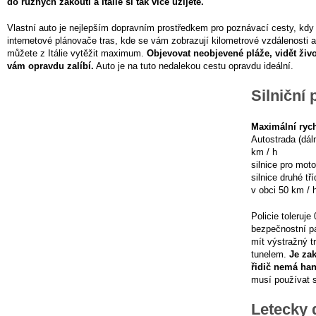
do různých zákoutí a Itálie si tak více užijete.
Vlastní auto je nejlepším dopravním prostředkem pro poznávací cesty, kdy 
internetové plánovače tras, kde se vám zobrazují kilometrové vzdálenosti a
můžete z Itálie vytěžit maximum.
Objevovat neobjevené pláže, vidět živo
vám opravdu zalíbí.
Auto je na tuto nedalekou cestu opravdu ideální.
Silniční p
Maximální rych
Autostrada (dál
km / h
silnice pro mot
silnice druhé tř
v obci 50 km / 
Policie toleruje
bezpečnostní p
mít výstražný tr
tunelem.
Je zak
řidič nemá han
musí používat 
Letecky d