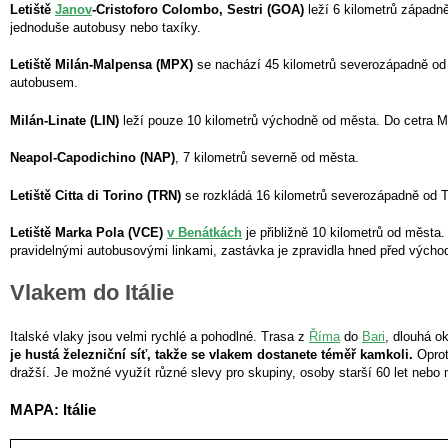
Letiště
Janov
-Cristoforo Colombo, Sestri (GOA)
leží 6 kilometrů západně
jednoduše autobusy nebo taxíky.
Letiště Milán-Malpensa (MPX)
se nachází 45 kilometrů severozápadně od 
autobusem.
Milán-Linate (LIN)
leží pouze 10 kilometrů východně od města. Do cetra Mi
Neapol-Capodichino (NAP)
, 7 kilometrů severně od města.
Letiště Citta di Torino (TRN)
se rozkládá 16 kilometrů severozápadně od T
Letiště Marka Pola (VCE)
v Benátkách
je přibližně 10 kilometrů od města
pravidelnými autobusovými linkami, zastávka je zpravidla hned před vých
Vlakem do Itálie
Italské vlaky jsou velmi rychlé a pohodlné. Trasa z
Říma
do
Bari
, dlouhá o
je hustá železniční síť, takže se vlakem dostanete téměř kamkoli.
Oprot
dražší. Je možné využít různé slevy pro skupiny, osoby starší 60 let nebo m
MAPA: Itálie