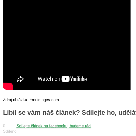
Zdroj obrázku: Freeimages.com
Líbil se vám náš článek? Sdílejte ho, uděl
0
Sdílejte článek na facebooku, budeme rádi
Sdíleno