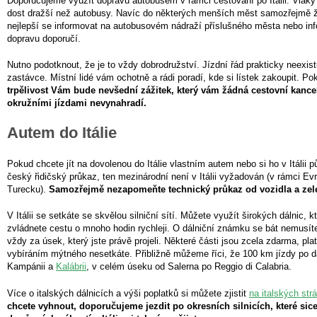
Doporučujeme využít dopravu autobusem v rámci cestování po Itálii. Vlaky 
dost dražší než autobusy. Navíc do některých menších měst samozřejmě ž
nejlepší se informovat na autobusovém nádraží příslušného města nebo in
dopravu doporučí.
Nutno podotknout, že je to vždy dobrodružství. Jízdní řád prakticky neexist
zastávce. Místní lidé vám ochotně a rádi poradí, kde si lístek zakoupit. Pok
trpělivost Vám bude nevšední zážitek, který vám žádná cestovní kance
okružními jízdami nevynahradí.
Autem do Itálie
Pokud chcete jít na dovolenou do Itálie vlastním autem nebo si ho v Itálii p
český řidičský průkaz, ten mezinárodní není v Itálii vyžadován (v rámci Evr
Turecku).
Samozřejmě nezapomeňte technický průkaz od vozidla a zel
V Itálii se setkáte se skvělou silniční sítí. Můžete využít širokých dálnic, kte
zvládnete cestu o mnoho hodin rychleji. O dálniční známku se bát nemusíte,
vždy za úsek, který jste právě projeli. Některé části jsou zcela zdarma, pla
vybíráním mýtného nesetkáte. Přibližně můžeme říci, že 100 km jízdy po dá
Kampánii a
Kalábrii
, v celém úseku od Salerna po Reggio di Calabria.
Více o italských dálnicích a výši poplatků si můžete zjistit
na italských str
chcete vyhnout, doporučujeme jezdit po okresních silnicích, které sic