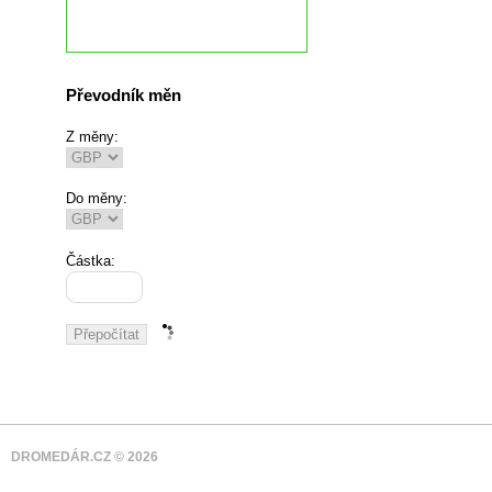
Převodník měn
Z měny:
Do měny:
Částka:
DROMEDÁR.CZ © 2026