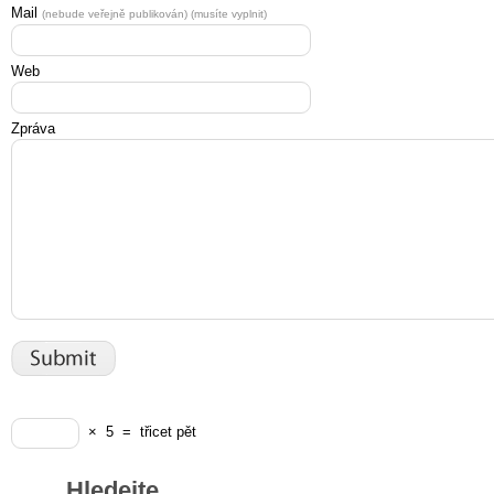
Mail
(nebude veřejně publikován) (musíte vyplnit)
Web
Zpráva
×
5
=
třicet pět
Hledejte