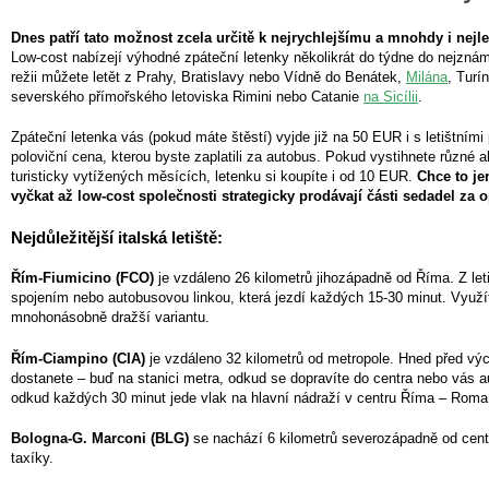
Dnes patří tato možnost zcela určitě k nejrychlejšímu a mnohdy i nej
Low-cost nabízejí výhodné zpáteční letenky několikrát do týdne do nejznám
režii můžete letět z Prahy, Bratislavy nebo Vídně do Benátek,
Milána
, Turí
severského přímořského letoviska Rimini nebo Catanie
na Sicílii
.
Zpáteční letenka vás (pokud máte štěstí) vyjde již na 50 EUR i s letištními 
poloviční cena, kterou byste zaplatili za autobus. Pokud vystihnete různé 
turisticky vytížených měsících, letenku si koupíte i od 10 EUR.
Chce to je
vyčkat až low-cost společnosti strategicky prodávají části sedadel za 
Nejdůležitější italská letiště:
Řím-Fiumicino (FCO)
je vzdáleno 26 kilometrů jihozápadně od Říma. Z le
spojením nebo autobusovou linkou, která jezdí každých 15-30 minut. Využít
mnohonásobně dražší variantu.
Řím-Ciampino (CIA)
je vzdáleno 32 kilometrů od metropole. Hned před výc
dostanete – buď na stanici metra, odkud se dopravíte do centra nebo vás 
odkud každých 30 minut jede vlak na hlavní nádraží v centru Říma – Roma
Bologna-G. Marconi (BLG)
se nachází 6 kilometrů severozápadně od cent
taxíky.