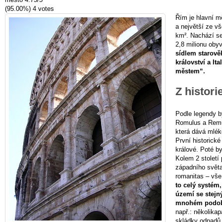
(95.00%)
4
votes
Řím je hlavní mě
a největší ze v
km². Nachází se
2,8 milionu oby
sídlem starově
království a It
městem“.
Z histor
Podle legendy by
Romulus a Remus,
která dává mlé
První historické
králové. Poté b
Kolem 2 století
západního světa
romanitas – vše
to celý systém
území se stejn
mnohém podob
např.: několika
skládky odpadů,