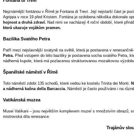
Fontana di Trevi
Nejznámější fontánou v Římě je Fontana di Trevi. Její nejstarší část je po
Agrippa v roce 19 před Kristem. Fontána je ozdobena několika dokonale 
hojnost a druhá zdraví.
Nad nimi se nacházejí 4 roční období, které přináš
která ukazuje vojákům pramen.
Bazilika Svatého Petra
Patří mezi nejslavnější svatyně na světě, která je postavena v renesančně
Petra.
Před vstupem do této baziliky je postavena socha svatého Petra, kte
nádherná kupole, která má pozlacenou strukturovanou mozaikovou výzdob
Španělské náměstí v Římě
Toto náměstí zdobí 135 schodů, které vedou ke kostelu Trinita dei Monti.
N
a nádherná kašna della Barcaccia.
Náměstí je často používáno i na různé
Vatikánská muzea
Musei Vatikani – jsou největším komplexem muzeí s množstvím obrazů, soc
mistrovská díla renesance.
Trajánův slo