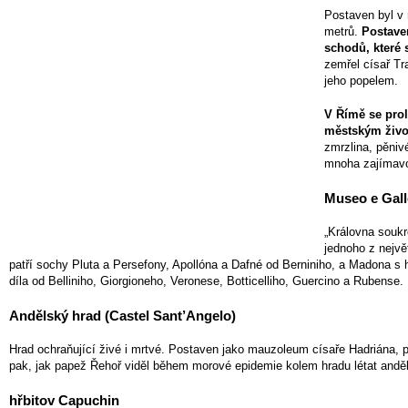
Postaven byl v 
metrů.
Postave
schodů, které s
zemřel císař Tr
jeho popelem.
V Římě se pro
městským živo
zmrzlina, pěniv
mnoha zajímavo
Museo e Gall
„Královna soukr
jednoho z nejvě
patří sochy Pluta a Persefony, Apollóna a Dafné od Berniniho, a Madona s
díla od Belliniho, Giorgioneho, Veronese, Botticelliho, Guercino a Rubense.
Andělský hrad (Castel Sant’Angelo)
Hrad ochraňující živé i mrtvé. Postaven jako mauzoleum císaře Hadriána,
pak, jak papež Řehoř viděl během morové epidemie kolem hradu létat anděl
hřbitov Capuchin