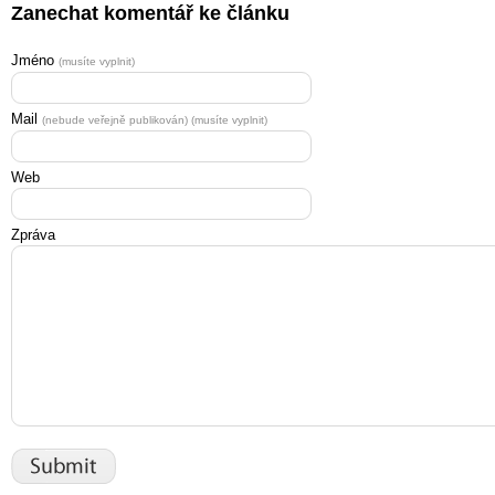
Zanechat komentář ke článku
Jméno
(musíte vyplnit)
Mail
(nebude veřejně publikován) (musíte vyplnit)
Web
Zpráva