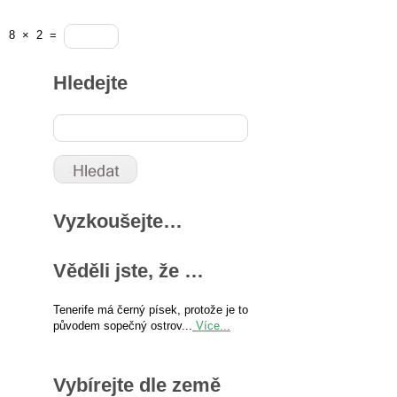
8
×
2
=
Hledejte
Vyzkoušejte…
Věděli jste, že …
Tenerife má černý písek, protože je to
původem sopečný ostrov...
Více...
Vybírejte dle země