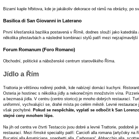
Bizarní kaple hřbitova, kde je jakákoliv dekorace od rámů na obrázky, po s
Basilica di San Giovanni in Laterano
První křesťanská bazilika postavená v Římě, dodnes slouží jako katedrála
několika přestavbách a následné kombinaci stylů patří mezi nejzajímavější
Forum Romanum (Foro Romano)
Obchodní, politické a náboženské centrum starověkého Říma.
Jídlo a Řím
Trattoria je většinou rodinný podnik, kde nabízejí domácí kuchyni. Ristorante
Osteria je hostinec s několika jídly a nekonečným množstvím vína. Pizzeri
a bezmasá jídla. V centru (centro storico) je mnoho dobrých restaurací. Tur
uniformní, vychvalující se, drahé místa po celém městě. Levné restaurace 
však pochybné.
Pokud se nespěcháte, vyplatí se odbočit k San Lorenzo,
stejné ceny mnohem lépe.
Na jih od centra ve čtvrti Testaccio jsou dobré a levné Trattorie, podobně 
restaurací. Mezi římské speciality patří: Carciofi alla romana (artyčoky na 
Bucatini alla Amatriciana, spaghetti alla „Carbonara“, Abbacchio alla „scottad