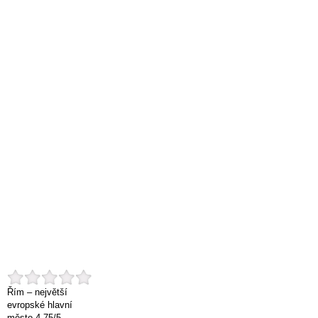
Řím – největší
evropské hlavní
město
4.75
/
5