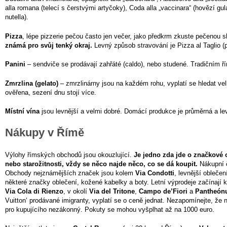
alla romana (telecí s čerstvými artyčoky), Coda alla „vaccinara“ (hovězí gul
nutella).
Pizza
, lépe pizzerie pečou často jen večer, jako předkrm zkuste pečenou s
známá pro svůj tenký okraj.
Levný způsob stravování je Pizza al Taglio (
Panini
– sendviče se prodávají zahřáté (caldo), nebo studené. Tradičním ří
Zmrzlina (gelato)
– zmrzlinárny jsou na každém rohu, vyplatí se hledat vel
ověřena, sezení dnu stojí více.
Místní vína
jsou levnější a velmi dobré. Domácí produkce je průměrná a levn
Nákupy v Římě
Výlohy římských obchodů jsou okouzlující.
Je jedno zda jde o značkové o
nebo starožitnosti, vždy se něco najde něco, co se dá koupit.
Nákupní č
Obchody nejznámějších značek jsou kolem
Via Condotti
, levnější oblečen
některé značky oblečení, kožené kabelky a boty. Letní výprodeje začínají k
Via Cola di Rienzo
, v okolí
Via del Tritone
,
Campo de’Fiori
a
Pantheón
Vuitton‘ prodávané imigranty, vyplatí se o ceně jednat. Nezapomínejte, že n
pro kupujícího nezákonný. Pokuty se mohou vyšplhat až na 1000 euro.