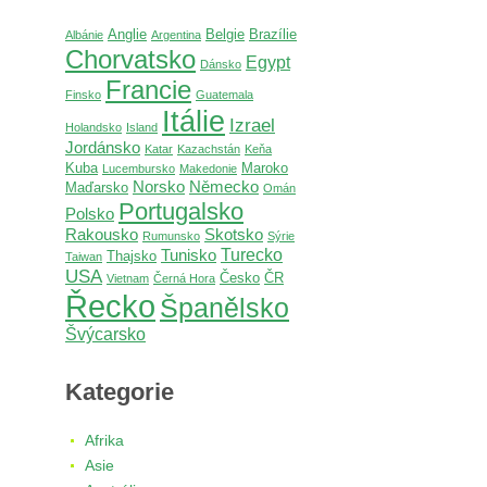
Anglie
Belgie
Brazílie
Albánie
Argentina
Chorvatsko
Egypt
Dánsko
Francie
Finsko
Guatemala
Itálie
Izrael
Holandsko
Island
Jordánsko
Katar
Kazachstán
Keňa
Kuba
Maroko
Lucembursko
Makedonie
Norsko
Německo
Maďarsko
Omán
Portugalsko
Polsko
Rakousko
Skotsko
Rumunsko
Sýrie
Turecko
Tunisko
Thajsko
Taiwan
USA
Česko
ČR
Vietnam
Černá Hora
Řecko
Španělsko
Švýcarsko
Kategorie
Afrika
Asie