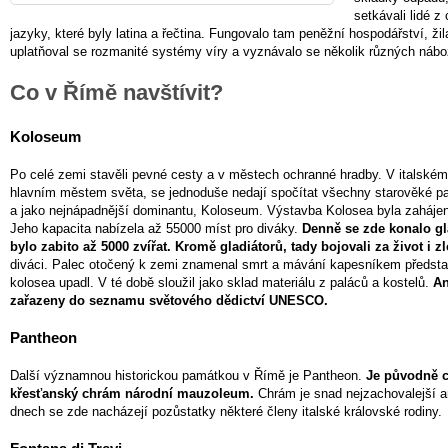
setkávali lidé 
jazyky, které byly latina a řečtina. Fungovalo tam peněžní hospodářství, ži
uplatňoval se rozmanité systémy víry a vyznávalo se několik různých nábo
Co v Římě navštívit?
Koloseum
Po celé zemi stavěli pevné cesty a v městech ochranné hradby. V italském
hlavním městem světa, se jednoduše nedají spočítat všechny starověké p
a jako nejnápadnější dominantu, Koloseum. Výstavba Kolosea byla zahájena
Jeho kapacita nabízela až 55000 míst pro diváky.
Denně se zde konalo gl
bylo zabito až 5000 zvířat. Kromě gladiátorů, tady bojovali za život i zl
diváci. Palec otočený k zemi znamenal smrt a mávání kapesníkem předst
kolosea upadl. V té době sloužil jako sklad materiálu z paláců a kostelů.
An
zařazeny do seznamu světového dědictví UNESCO.
Pantheon
Další významnou historickou památkou v Římě je Pantheon.
Je původně c
křesťanský chrám národní mauzoleum.
Chrám je snad nejzachovalejší 
dnech se zde nacházejí pozůstatky některé členy italské královské rodiny.