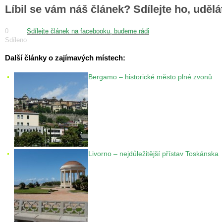
Líbil se vám náš článek? Sdílejte ho, uděl
0
Sdílejte článek na facebooku, budeme rádi
Sdíleno
Další články o zajímavých místech:
Bergamo – historické město plné zvonů
Livorno – nejdůležitější přístav Toskánska