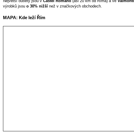
Největší outlety jsou v
Castel Romano
(asi 20 km od Říma) a ve
Valmont
výrobků jsou
o 30% nižší
než v značkových obchodech.
MAPA: Kde leží Řím