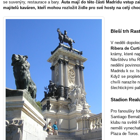
se suvenýry, restaurace a bary.
Auta mají do této části Madridu vstup za
majitelů kaváren, kteří mohou rozložit židle pro své hosty na celý cho
Bleší trh Ras
V neděli dopoled
Ribera de Curt
krámy, které nap
Návštěvu trhu R
nedělní povinno
Madridu k sv. Is
Když se proplet
chvíli narazíte
šlechtickými pa
Stadion Real
Pro fanoušky fo
Santiago Berna
klubu na světě 
neměli vynechat
Plaza de Toros.