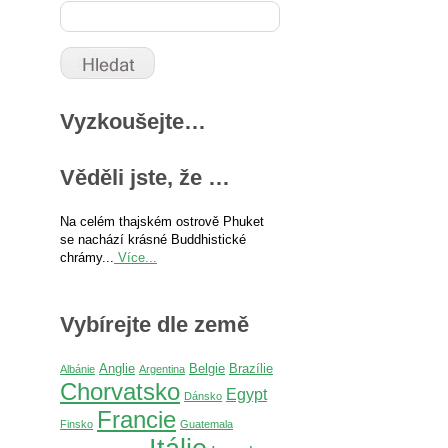
Vyzkoušejte…
Věděli jste, že …
Na celém thajském ostrově Phuket
se nachází krásné Buddhistické
chrámy...
Více...
Vybírejte dle země
Anglie
Belgie
Brazílie
Albánie
Argentina
Chorvatsko
Egypt
Dánsko
Francie
Finsko
Guatemala