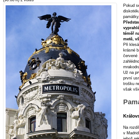
Pokud se
diskoték
památky,
Předsta
vyprahl
téměř na
metě, v
Při kles
krásné b
červené 
zahlédno
mrakodra
Už na pr
první us
trošku n
však vši
Pamá
Králov
Na rozdí
v Madrid
jehož re