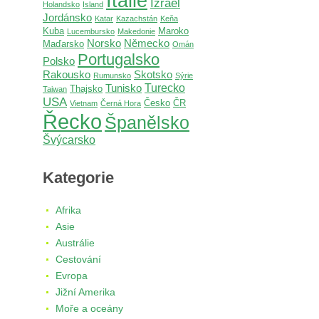
Itálie
Izrael
Holandsko
Island
Jordánsko
Katar
Kazachstán
Keňa
Kuba
Maroko
Lucembursko
Makedonie
Norsko
Německo
Maďarsko
Omán
Portugalsko
Polsko
Rakousko
Skotsko
Rumunsko
Sýrie
Turecko
Tunisko
Thajsko
Taiwan
USA
Česko
ČR
Vietnam
Černá Hora
Řecko
Španělsko
Švýcarsko
Kategorie
Afrika
Asie
Austrálie
Cestování
Evropa
Jižní Amerika
Moře a oceány