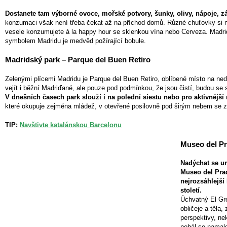
Dostanete tam výborné ovoce, mořské potvory, šunky, olivy, nápoje, zá
konzumaci však není třeba čekat až na příchod domů. Různé chuťovky si na
vesele konzumujete à la happy hour se sklenkou vína nebo Cerveza. Madriď
symbolem Madridu je medvěd požírající bobule.
Madridský park – Parque del Buen Retiro
Zelenými plícemi Madridu je Parque del Buen Retiro, oblíbené místo na neděl
vejít i běžní Madriďané, ale pouze pod podmínkou, že jsou čistí, budou se 
V dnešních časech park slouží i na polední siestu nebo pro aktivnější
které okupuje zejména mládež, v otevřené posilovně pod širým nebem se z
TIP:
Navštivte katalánskou Barcelonu
Museo del Pr
Nadýchat se u
Museo del Pra
nejrozsáhlejší
století.
Úchvatný El Gr
obličeje a těla
perspektivy, ne
nebál se namalo