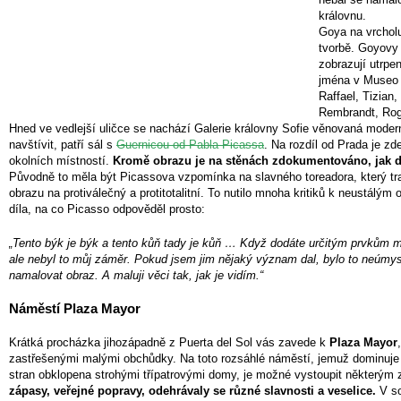
královnu.
Goya na vrcholu 
tvorbě. Goyovy
zobrazují utrpen
jména v Museo d
Raffael, Tizian
Rembrandt, Rog
Hned ve vedlejší uličce se nachází Galerie královny Sofie věnovaná modern
navštívit, patří sál s
Guernicou od Pabla Picassa
. Na rozdíl od Prada je zd
okolních místností.
Kromě obrazu je na stěnách zdokumentováno, jak dí
Původně to měla být Picassova vzpomínka na slavného toreadora, který tr
obrazu na protiválečný a protitotalitní. To nutilo mnoha kritiků k neustálý
díla, na co Picasso odpověděl prosto:
„Tento býk je býk a tento kůň tady je kůň … Když dodáte určitým prvkům 
ale nebyl to můj záměr. Pokud jsem jim nějaký význam dal, bylo to neúmysln
namalovat obraz. A maluji věci tak, jak je vidím.“
Náměstí Plaza Mayor
Krátká procházka jihozápadně z Puerta del Sol vás zavede k
Plaza Mayor
zastřešenými malými obchůdky. Na toto rozsáhlé náměstí, jemuž dominuje je
stran obklopena strohými třípatrovými domy, je možné vystoupit některým
zápasy, veřejné popravy, odehrávaly se různé slavnosti a veselice.
V so