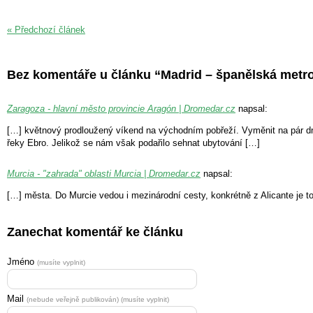
« Předchozí článek
Bez komentáře u článku “Madrid – španělská metr
Zaragoza - hlavní město provincie Aragón | Dromedar.cz
napsal:
[…] květnový prodloužený víkend na východním pobřeží. Vyměnit na pár dní
řeky Ebro. Jelikož se nám však podařilo sehnat ubytování […]
Murcia - "zahrada" oblasti Murcia | Dromedar.cz
napsal:
[…] města. Do Murcie vedou i mezinárodní cesty, konkrétně z Alicante je t
Zanechat komentář ke článku
Jméno
(musíte vyplnit)
Mail
(nebude veřejně publikován) (musíte vyplnit)