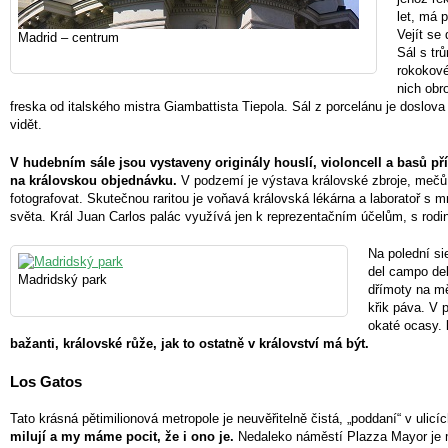
let, má 
Vejít se
Madrid – centrum
Sál s tr
rokokové
nich obr
freska od italského mistra Giambattista Tiepola. Sál z porcelánu je doslova
vidět.
V hudebním sále jsou vystaveny originály houslí, violoncell a basů př
na královskou objednávku.
V podzemí je výstava královské zbroje, mečů
fotografovat. Skutečnou raritou je voňavá královská lékárna a laboratoř s mn
světa. Král Juan Carlos palác využívá jen k reprezentačním účelům, s rodi
Na polední si
del campo del
Madridský park
dřímoty na mě
křik páva. V 
okaté ocasy.
bažanti, královské růže, jak to ostatně v království má být.
Los Gatos
Tato krásná pětimilionová metropole je neuvěřitelně čistá, „poddaní“ v ulicí
milují a my máme pocit, že i ono je.
Nedaleko náměstí Plazza Mayor je m