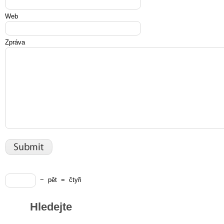
Web
Zpráva
−
pět
=
čtyři
Hledejte