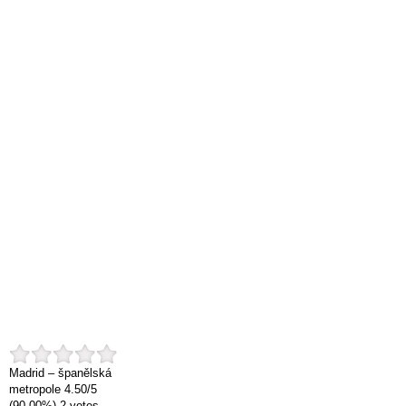
Madrid – španělská
metropole
4.50
/
5
(90.00%)
2
votes