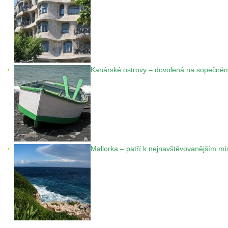
Kanárské ostrovy – dovolená na sopečném
Mallorka – patří k nejnavštěvovanějším m