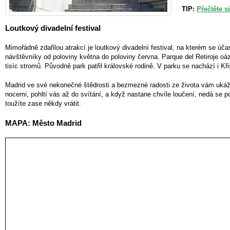
TIP:
Přečtěte si
Loutkový divadelní festival
Mimořádně zdařilou atrakcí je loutkový divadelní festival, na kterém se úča
návštěvníky od poloviny května do poloviny června. Parque del Retiroje oáz
tisíc stromů. Původně park patřil královské rodině. V parku se nachází i Kři
Madrid ve své nekonečné štědrosti a bezmezné radosti ze života vám ukáž
nocemi, pohltí vás až do svítání, a když nastane chvíle loučení, nedá se 
toužíte zase někdy vrátit.
MAPA: Město Madrid