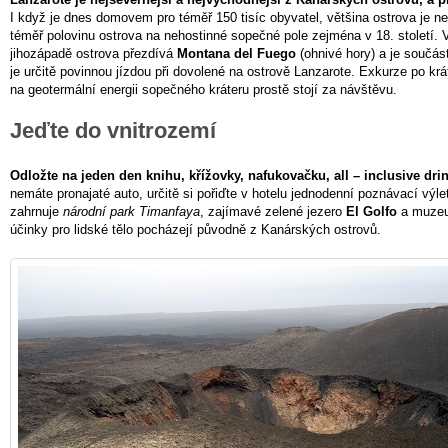
I když je dnes domovem pro téměř 150 tisíc obyvatel, většina ostrova je n
téměř polovinu ostrova na nehostinné sopečné pole zejména v 18. století. V
jihozápadě ostrova přezdívá
Montana del Fuego
(ohnivé hory) a je součá
je určitě povinnou jízdou při dovolené na ostrově Lanzarote. Exkurze po krát
na geotermální energii sopečného kráteru prostě stojí za návštěvu.
Jeďte do vnitrozemí
Odložte na jeden den knihu, křížovky, nafukovačku, all – inclusive dri
nemáte pronajaté auto, určitě si pořiďte v hotelu jednodenní poznávací výlet
zahrnuje
národní park Timanfaya
, zajímavé zelené jezero
El Golfo
a muzeum
účinky pro lidské tělo pocházejí původně z Kanárských ostrovů.