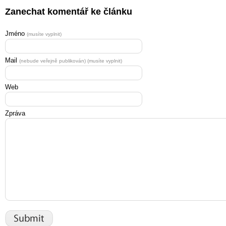
Zanechat komentář ke článku
Jméno
(musíte vyplnit)
Mail
(nebude veřejně publikován) (musíte vyplnit)
Web
Zpráva