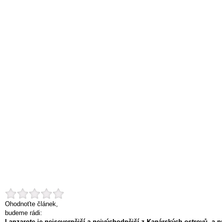
Ohodnoťte článek,
budeme rádi:
Lanzarote je nejsevernější a nejvýchodnější z Kanárských ostrovů, a 