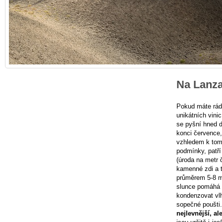
Na Lanza
Pokud máte rádi
unikátních vini
se pyšní hned d
konci července,
vzhledem k tomu
podmínky, patří
(úroda na metr 
kamenné zdi a t
průměrem 5-8 me
slunce pomáhá 
kondenzovat vlh
sopečné poušti
nejlevnější, a