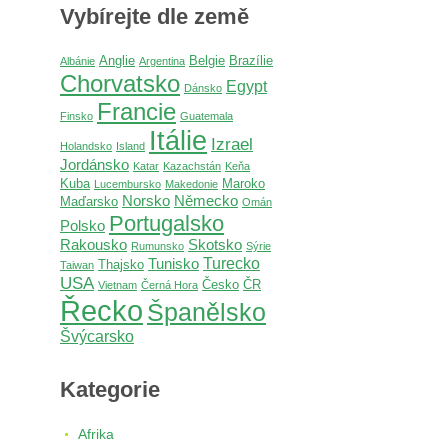
Vybírejte dle země
Anglie
Belgie
Brazílie
Albánie
Argentina
Chorvatsko
Egypt
Dánsko
Francie
Finsko
Guatemala
Itálie
Izrael
Holandsko
Island
Jordánsko
Katar
Kazachstán
Keňa
Kuba
Maroko
Lucembursko
Makedonie
Norsko
Německo
Maďarsko
Omán
Portugalsko
Polsko
Rakousko
Skotsko
Rumunsko
Sýrie
Turecko
Tunisko
Thajsko
Taiwan
USA
Česko
ČR
Vietnam
Černá Hora
Řecko
Španělsko
Švýcarsko
Kategorie
Afrika