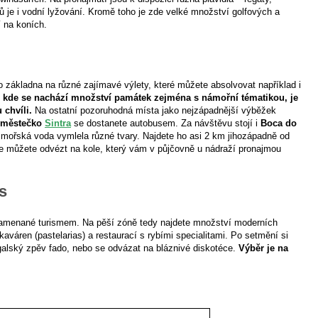
ů je i vodní lyžování. Kromě toho je zde velké množství golfových a
í na koních.
ko základna na různé zajímavé výlety, které můžete absolvovat například i
 kde se nachází množství památek zejména s námořní tématikou, je
 chvíli.
Na ostatní pozoruhodná místa jako nejzápadnější výběžek
é městečko
Sintra
se dostanete autobusem. Za návštěvu stojí i
Boca do
o mořská voda vymlela různé tvary. Najdete ho asi 2 km jihozápadně od
se můžete odvézt na kole, který vám v půjčovně u nádraží pronajmou
s
namenané turismem. Na pěší zóně tedy najdete množství moderních
váren (pastelarias) a restaurací s rybími specialitami. Po setmění si
galský zpěv fado, nebo se odvázat na bláznivé diskotéce.
Výběr je na