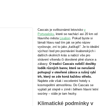
Cascais je světoznámé letovisko
v
Portugalsku
, které se nachází asi 20 km od
hlavního města
Lisabon
. Pokud byste si
lámali hlavu nad tím jak se jeho název
vyslovuje, zní to jako
„kaškajš“
. Je to ideální
výchozí bod pro poznávání lisabonských i
dalších okolních krás a nabízí vše pro
strávení víkendu či dovolené plné slunce a
zábavy.
O tradici Cascais svědčí desítky
loděk různých barev, které se nerušeně
pohupují v otevřené zátoce a rušný rybí
trh, který se zde koná každou středu.
Najdete zde však i excelentní hotely s
kosmopolitní atmosférou. Do Cascais se
vyplatí jet stejně v zimě i během hlavní letní
sezóny – stále je tam hezky.
Klimatické podmínky v