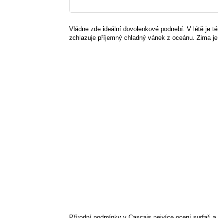
Vládne zde ideální dovolenkové podnebí. V létě je 
zchlazuje příjemný chladný vánek z oceánu. Zima je t
Přírodní podmínky v Cascais nejvíce ocení surfaři a w