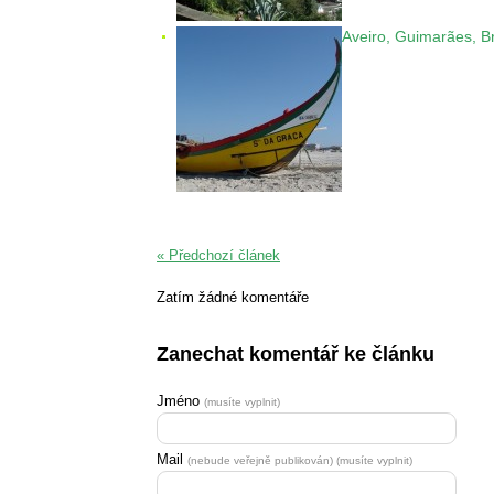
Aveiro, Guimarães, B
« Předchozí článek
Zatím žádné komentáře
Zanechat komentář ke článku
Jméno
(musíte vyplnit)
Mail
(nebude veřejně publikován) (musíte vyplnit)