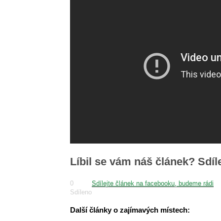
Líbil se vám náš článek? Sdíl
0
Sdílejte článek na facebooku, budeme rádi
Sdíleno
Další články o zajímavých místech: