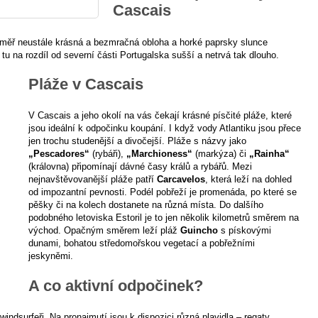
Cascais
téměř neustále krásná a bezmračná obloha a horké paprsky slunce
u na rozdíl od severní části Portugalska sušší a netrvá tak dlouho.
Pláže v Cascais
V Cascais a jeho okolí na vás čekají krásné písčité pláže, které
jsou ideální k odpočinku koupání. I když vody Atlantiku jsou přece
jen trochu studenější a divočejší. Pláže s názvy jako
„Pescadores“
(rybáři),
„Marchioness“
(markýza) či
„Rainha“
(královna) připomínají dávné časy králů a rybářů. Mezi
nejnavštěvovanější pláže patří
Carcavelos
, která leží na dohled
od impozantní pevnosti. Podél pobřeží je promenáda, po které se
pěšky či na kolech dostanete na různá místa. Do dalšího
podobného letoviska Estoril je to jen několik kilometrů směrem na
východ. Opačným směrem leží pláž
Guincho
s pískovými
dunami, bohatou středomořskou vegetací a pobřežními
jeskyněmi.
A co aktivní odpočinek?
indsurfeři. Na pronajmutí jsou k dispozici různá plavidla – regaty,