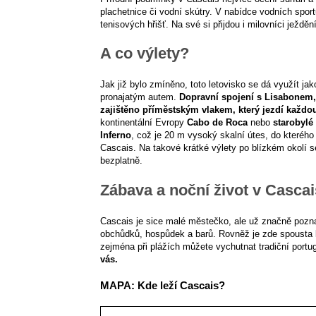
plachetnice či vodní skútry. V nabídce vodních sport
tenisových hřišť. Na své si přijdou i milovníci ježděn
A co výlety?
Jak již bylo zmíněno, toto letovisko se dá využít ja
pronajatým autem.
Dopravní spojení s Lisabonem,
zajištěno příměstským vlakem, který jezdí každou
kontinentální Evropy
Cabo de Roca
nebo
starobyl
Inferno
, což je 20 m vysoký skalní útes, do kteréh
Cascais. Na takové krátké výlety po blízkém okolí 
bezplatně.
Zábava a noční život v Cascai
Cascais je sice malé městečko, ale už značně poz
obchůdků, hospůdek a barů. Rovněž je zde spousta ka
zejména při plážích můžete vychutnat tradiční portu
vás.
MAPA: Kde leží Cascais?