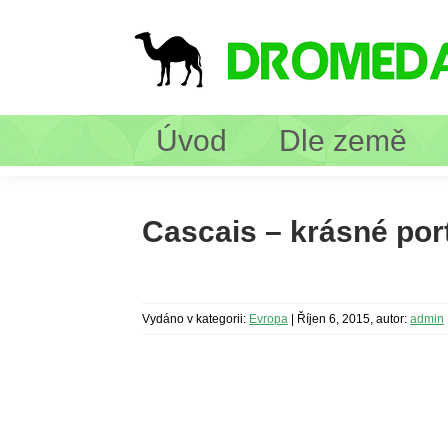
Úvod
Dle země
Cascais – krásné por
Vydáno v kategorii:
Evropa
|
Říjen 6, 2015, autor:
admin