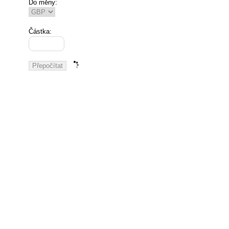
Do měny:
Částka: