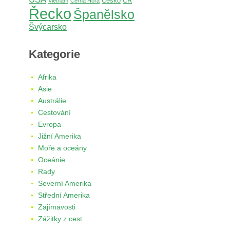
Česko
ČR
Vietnam
Černá Hora
Řecko
Španělsko
Švýcarsko
Kategorie
Afrika
Asie
Austrálie
Cestování
Evropa
Jižní Amerika
Moře a oceány
Oceánie
Rady
Severní Amerika
Střední Amerika
Zajímavosti
Zážitky z cest