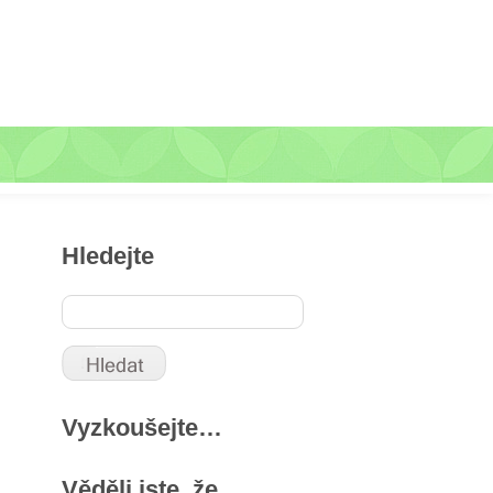
Hledejte
Vyzkoušejte…
Věděli jste, že …