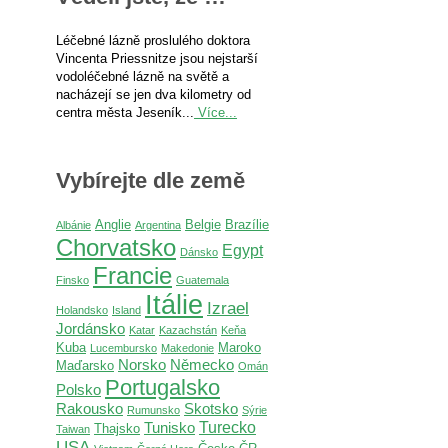
Léčebné lázně proslulého doktora
Vincenta Priessnitze jsou nejstarší
vodoléčebné lázně na světě a
nacházejí se jen dva kilometry od
centra města Jeseník...
Více...
Vybírejte dle země
Anglie
Belgie
Brazílie
Albánie
Argentina
Chorvatsko
Egypt
Dánsko
Francie
Finsko
Guatemala
Itálie
Izrael
Holandsko
Island
Jordánsko
Katar
Kazachstán
Keňa
Kuba
Maroko
Lucembursko
Makedonie
Norsko
Německo
Maďarsko
Omán
Portugalsko
Polsko
Rakousko
Skotsko
Rumunsko
Sýrie
Turecko
Tunisko
Thajsko
Taiwan
USA