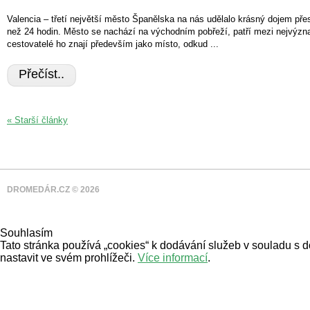
Valencia – třetí největší město Španělska na nás udělalo krásný dojem pře
než 24 hodin. Město se nachází na východním pobřeží, patří mezi nejvýzn
cestovatelé ho znají především jako místo, odkud ...
Přečíst..
« Starší články
DROMEDÁR.CZ © 2026
Souhlasím
Tato stránka používá „cookies“ k dodávání služeb v souladu s 
nastavit ve svém prohlížeči.
Více informací
.