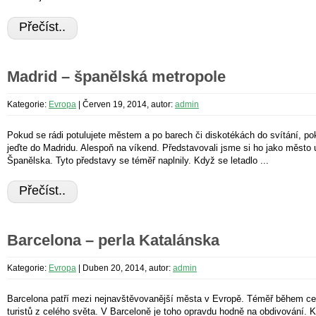
Přečíst..
Madrid – španělská metropole
Kategorie:
Evropa
|
Červen 19, 2014, autor:
admin
Pokud se rádi potulujete městem a po barech či diskotékách do svítání, po
jeďte do Madridu. Alespoň na víkend. Představovali jsme si ho jako město 
Španělska. Tyto představy se téměř naplnily. Když se letadlo ...
Přečíst..
Barcelona – perla Katalánska
Kategorie:
Evropa
|
Duben 20, 2014, autor:
admin
Barcelona patří mezi nejnavštěvovanější města v Evropě. Téměř během ce
turistů z celého světa. V Barceloně je toho opravdu hodně na obdivování. 