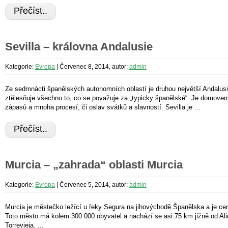
Přečíst..
Sevilla – královna Andalusie
Kategorie:
Evropa
|
Červenec 8, 2014, autor:
admin
Ze sedmnácti španělských autonomních oblastí je druhou největší Andalusie.
ztělesňuje všechno to, co se považuje za „typicky španělské“. Je domove
zápasů a mnoha procesí, či oslav svátků a slavností. Sevilla je ...
Přečíst..
Murcia – „zahrada“ oblasti Murcia
Kategorie:
Evropa
|
Červenec 5, 2014, autor:
admin
Murcia je městečko ležící u řeky Segura na jihovýchodě Španělska a je c
Toto město má kolem 300 000 obyvatel a nachází se asi 75 km jižně od Al
Torrevieja. ...