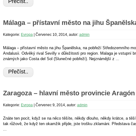
Přečíst..
Málaga – přístavní město na jihu Španělsk
Kategorie:
Evropa
|
Červenec 10, 2014, autor:
admin
Málaga – přístavní město na jihu Španělska, na pobřeží Středozemního moře
Andalusii. Odvěký rival Sevilly v důležitosti pro region. Malaga je vstupní b
známých jako Costa del Sol (Slunečné pobřeží). Nejznámější z ...
Přečíst..
Zaragoza – hlavní město provincie Aragón
Kategorie:
Evropa
|
Červenec 9, 2014, autor:
admin
Znáte ten pocit, když se na něco těšíte, někdy dlouho, někdy krátce, a těší
tak růžově, že když ten okamžik přijde, jste trošku zklamáni. Představa čas
...