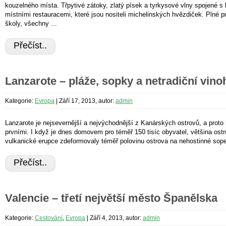
kouzelného místa. Třpytivé zátoky, zlatý písek a tyrkysové vlny spojené s
místními restauracemi, které jsou nositeli michelinských hvězdiček. Plné 
školy, všechny ...
Přečíst..
Lanzarote – pláže, sopky a netradiční vino
Kategorie:
Evropa
|
Září 17, 2013, autor:
admin
Lanzarote je nejsevernější a nejvýchodnější z Kanárských ostrovů, a proto
prvními. I když je dnes domovem pro téměř 150 tisíc obyvatel, většina ostr
vulkanické erupce zdeformovaly téměř polovinu ostrova na nehostinné sope
Přečíst..
Valencie – třetí největší město Španělska
Kategorie:
Cestování
,
Evropa
|
Září 4, 2013, autor:
admin