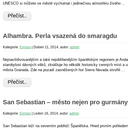
UNESCO si můžete ve městě vychutnat i jedinečnou atmosféru živého ...
Přečíst..
Alhambra. Perla vsazená do smaragdu
Kategorie:
Evropa
|
Duben 11, 2014, autor:
admin
Nejnavštěvovanějším a také nejoblíbenějším španělským regionem je Andal
starobylost dávných věků, zkrášluje ho několik historicky cenných míst a 
města Granada. Zde na pozadí zasněžených hor Sierra Nevada stvořili ...
Přečíst..
San Sebastian – město nejen pro gurmány
Kategorie:
Evropa
|
Leden 16, 2014, autor:
admin
San Sebastian leží na severním pobřeží Španělska. Hned prvním pohledem 