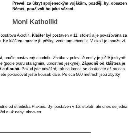
Preveli za úkryt spojeneckým vojákům, později byl obsazen
Němci, používali ho jako vězení.
Moni Katholiki
loostrovu Akrotiri. Klášter byl postaven v 11. století a je považována za
těn. Ke klášteru musíte jít pěšky, vede tam chodník. V okolí je množství
ší, uměle postavený chodník. Zhruba v polovině cesty je ještě jeskyně
 (podle tvaru stalagminu uprostřed jeskyně).
Západně od kláštera je
á a dlouhá.
Pokud jste odvážní, tak na konec se dostanete až po cca
ete pokračovat ještě kousek dále. Po cca 500 metrech jsou zbytky
odně od střediska Plakais. Byl postaven v 16. století, ale dnes se jedná
ořel a už nebyl obnoven.