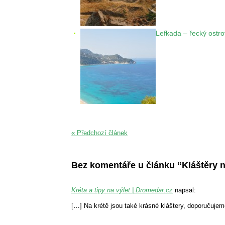
Lefkada – řecký ostro
« Předchozí článek
Bez komentáře u článku “Kláštěry na
Kréta a tipy na výlet | Dromedar.cz
napsal:
[…] Na krétě jsou také krásné kláštery, doporučujem