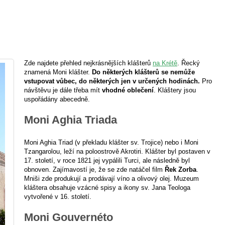
Zde najdete přehled nejkrásnějších klášterů
na Krétě
. Řecký
znamená Moni klášter.
Do některých klášterů se nemůže
vstupovat vůbec, do některých jen v určených hodinách.
Pro
návštěvu je dále třeba mít
vhodné oblečení
. Kláštery jsou
uspořádány abecedně.
Moni Aghia Triada
Moni Aghia Triad (v překladu klášter sv. Trojice) nebo i Moni
Tzangarolou, leží na poloostrově Akrotiri. Klášter byl postaven v
17. století, v roce 1821 jej vypálili Turci, ale následně byl
obnoven. Zajímavostí je, že se zde natáčel film
Řek Zorba
.
Mniši zde produkují a prodávají víno a olivový olej. Muzeum
kláštera obsahuje vzácné spisy a ikony sv. Jana Teologa
vytvořené v 16. století.
Moni Gouvernéto