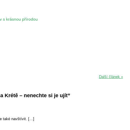
v s krásnou přírodou
Další článek »
 Krétě – nenechte si je ujít”
e také navštívit. […]