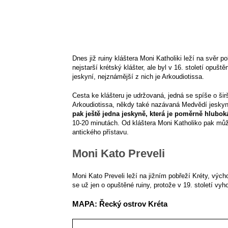
Dnes již ruiny kláštera Moni Katholiki leží na svěr po
nejstarší krétský klášter, ale byl v 16. století opuš
jeskyní, nejznámější z nich je Arkoudiotissa.
Cesta ke klášteru je udržovaná, jedná se spíše o šir
Arkoudiotissa, někdy také nazávaná Medvědí jeskyně
pak ještě jedna jeskyně, která je poměrně hlubok
10-20 minutách. Od kláštera Moni Katholiko pak můž
antického přístavu.
Moni Kato Preveli
Moni Kato Preveli leží na jižním pobřeží Kréty, vých
se už jen o opuštěné ruiny, protože v 19. století vyh
MAPA: Řecký ostrov Kréta