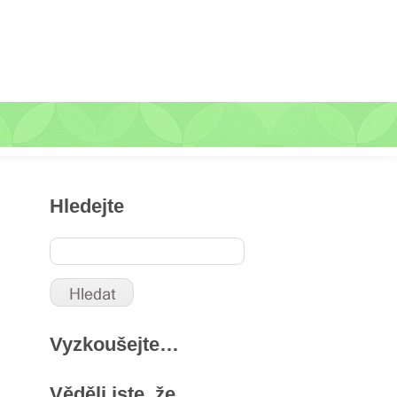
Hledejte
Vyzkoušejte…
Věděli jste, že …