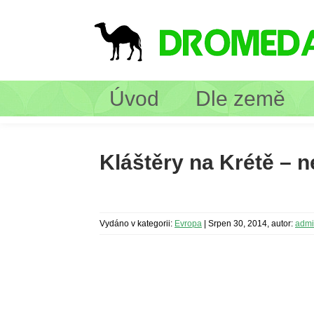
Úvod
Dle země
Kláštěry na Krétě – ne
Vydáno v kategorii:
Evropa
|
Srpen 30, 2014, autor:
adm