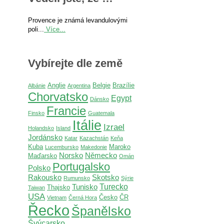
Provence je známá levandulovými
poli...
Více...
Vybírejte dle země
Anglie
Belgie
Brazílie
Albánie
Argentina
Chorvatsko
Egypt
Dánsko
Francie
Finsko
Guatemala
Itálie
Izrael
Holandsko
Island
Jordánsko
Katar
Kazachstán
Keňa
Kuba
Maroko
Lucembursko
Makedonie
Norsko
Německo
Maďarsko
Omán
Portugalsko
Polsko
Rakousko
Skotsko
Rumunsko
Sýrie
Turecko
Tunisko
Thajsko
Taiwan
USA
Česko
ČR
Vietnam
Černá Hora
Řecko
Španělsko
Švýcarsko