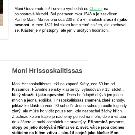
Moni Gouvernéto leží severo-východně od
Chanie
, na
poloostrově Akrotiri. Byl postaven roku 1548 a je zasvěcen
Panně Marii. Má rozlohu cca 200 m2 a v minulosti
sloužil i jako
pevnost
. V roce 1821 byl skoro kompletně zničen, ale zachoval
se. Klášter je v přístupný, ale jen v určitých hodinách.
Moni Hrissoskalitissas
Moni Hrissoskalitissas leží na západě Kréty, cca 50 km od
Kissamos. Původně ženský klášter byl vybudován v 13. století,
který
sloužil i jako opevnění
. Dnes ho údajně obývá jen jeden
mnich a jedna jeptiška. Hrissoskalitissas znamená zlaté schody,
jelikož ke klášteru vede 90 schodů. Jeden schod je podle legendy
zlatý, ale může ho vidět pouze ten, kdo nespáchal žádný hřích.
Z ochozu kolem kaple je nádherný pohled na moře, dole u vstupu
do kláštera je malý obchůdek se suvenýry.
Připomíná pevnost,
stopy po jeho dobývání Němci ve 2. svět. válce jsou dodnes
viditelné na bílém zdivu – sloužil stejně jako klášter Moni