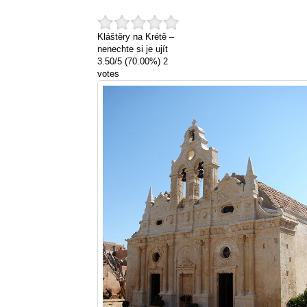
Kláštěry na Krétě –
nenechte si je ujít
3.50
/
5
(70.00%)
2
votes