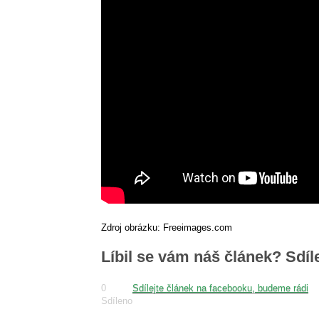
Zdroj obrázku: Freeimages.com
Líbil se vám náš článek? Sdíl
0
Sdílejte článek na facebooku, budeme rádi
Sdíleno