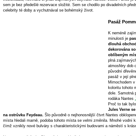
sem je bez předešlé rezervace složité. Sem se chodilo po divadelních pře
celebrity té doby a vychutnával se bohémský život.
Pasáž Pomm
K neméně zajím
minulosti je
pa
dlouhá obchodn
dekorována so
oblíbeným mís
plná zajímavýc
atmosféry dob d
původní dřevěno
pasáž v její pl
Mimochodem v h
koloritu tohoto 
dole. Samotná p
rodáka Nantes
Proč to tak byl
Jules Verne se 
na ostrůvku Feydeau.
Šlo původně o nejhonosnější čtvrt Nantes obklopen
místa hledali marně, podoba tohoto místa se velmi změnila. Mnohé vodní k
čímž vznikly nové bulváry s charakteristickými budovami a náměstí s krás