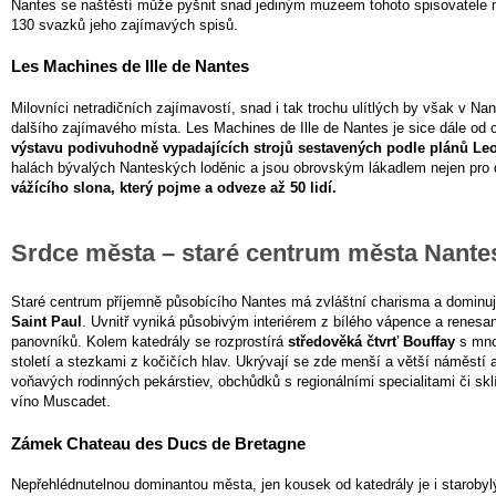
Nantes se naštěstí může pyšnit snad jediným muzeem tohoto spisovatele n
130 svazků jeho zajímavých spisů.
Les Machines de Ille de Nantes
Milovníci netradičních zajímavostí, snad i tak trochu ulítlých by však v N
dalšího zajímavého místa. Les Machines de Ille de Nantes je sice dále od c
výstavu podivuhodně vypadajících strojů sestavených podle plánů Leo
halách bývalých Nanteských loděnic a jsou obrovským lákadlem nejen pro d
vážícího slona, ​​který pojme a odveze až 50 lidí.
Srdce města – staré centrum města Nante
Staré centrum příjemně působícího Nantes má zvláštní charisma a domin
Saint Paul
. Uvnitř vyniká působivým interiérem z bílého vápence a rene
panovníků. Kolem katedrály se rozprostírá
středověká čtvrť Bouffay
s mno
století a stezkami z kočičích hlav. Ukrývají se zde menší a větší náměstí 
voňavých rodinných pekárstiev, obchůdků s regionálními specialitami či sklí
víno Muscadet.
Zámek Chateau des Ducs de Bretagne
Nepřehlédnutelnou dominantou města, jen kousek od katedrály je i staro