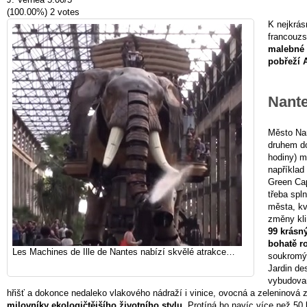
(100.00%)
2
votes
K nejkrás
francouz
malebné
pobřeží 
Nante
Město Nan
druhem do
hodiny) m
například
Green Cap
třeba spln
města, kv
změny kli
99 krásn
bohatě ro
Les Machines de Ille de Nantes nabízí skvělé atrakce…
soukromý
Jardin de
vybudovan
hřišť a dokonce nedaleko vlakového nádraží i vinice, ovocná a zeleninová
milovníky ekologičtějšího životního stylu.
Protíná ho navíc více než 50 