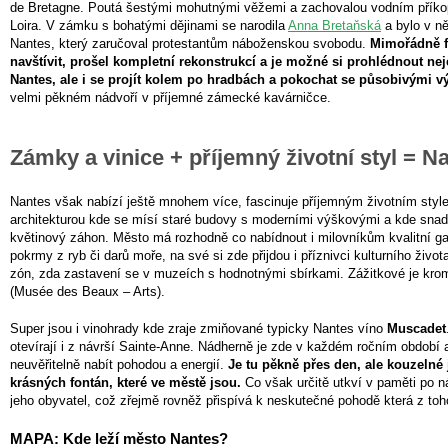
de Bretagne. Poutá šestými mohutnými věžemi a zachovalou vodním příko
Loira. V zámku s bohatými dějinami se narodila
Anna Bretaňská
a bylo v n
Nantes, který zaručoval protestantům náboženskou svobodu.
Mimořádně f
navštívit, prošel kompletní rekonstrukcí a je možné si prohlédnout nej
Nantes, ale i se projít kolem po hradbách a pokochat se působivými vý
velmi pěkném nádvoří v příjemné zámecké kavárničce.
Zámky a vinice + příjemný životní styl = N
Nantes však nabízí ještě mnohem více, fascinuje příjemným životním sty
architekturou kde se mísí staré budovy s moderními výškovými a kde snad 
květinový záhon. Město má rozhodně co nabídnout i milovníkům kvalitní ga
pokrmy z ryb či darů moře, na své si zde přijdou i příznivci kulturního živ
zón, zda zastavení se v muzeích s hodnotnými sbírkami. Zážitkové je k
(Musée des Beaux – Arts).
Super jsou i vinohrady kde zraje zmiňované typicky Nantes víno
Muscadet
otevírají i z návrší Sainte-Anne. Nádherně je zde v každém ročním období 
neuvěřitelně nabít pohodou a energií.
Je tu pěkně přes den, ale kouzelné 
krásných fontán, které ve městě jsou.
Co však určitě utkví v paměti po n
jeho obyvatel, což zřejmě rovněž přispívá k neskutečné pohodě která z toh
MAPA: Kde leží město Nantes?