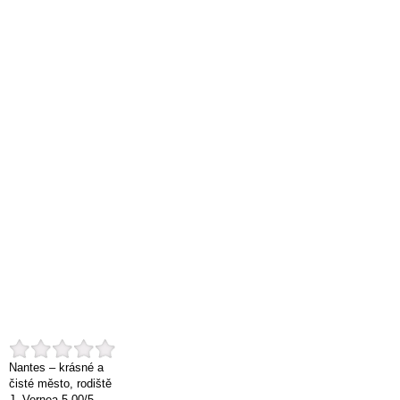
Nantes – krásné a
čisté město, rodiště
J. Vernea
5.00
/
5