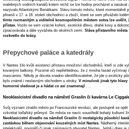
malebných vodních kanálů kolem nichž se lze hodiny procházet a nasávat
nazývalo Atlantskými Benátkami. Slávu tomuto městu, které momentálně pa
přinesli v 17. a 18. století obchodníci a zboží, které se sem přiváželo lodě
tímto rozmanitým a viditelně kosmopolitním městem sotva lze uvěřit, 
přístav.
Vozilo se sem vzácné koření, exotické dřevo, drahé kovy a dokonce
zpracovávala a dále vyvážela do okolních zemí.
Sláva přístavního města 
rozkvetlo do krásy.
Přepychové paláce a katedrály
V Nantes žilo kvůli existenci přístavu množství obchodníků, kteří si zde v
kovanými balkony. Pozorné oči nepřehlédnou, že z mnoha fasád vyčnívají i
mascarons
. Někdy je docela snadno identifikovatelné, že jde o exoticky pů
bylo známé i neslavným obchodem s otroky.
V minulosti jinak tyto hlavy
humorné sledovat je a hádat co asi znamenají
….
Neoklasicistní divadlo na náměstí Graslin či kavárna Le Ciggal
Svůj význam ztratilo město po Francouzské revoluci, ale postupně se opět
vzkvétat loďařský průmysl. Do města se navíc soustředil bohatý kulturní živo
Neoklasicistní divadlo na náměstí Graslin či nostalgicky působící ka
zastávkou během objevování kouzelných míst Nantes.
Nádherný interié
intelektuálů, novinářů či jinak zajímavých obyvatel Nantes. Ještě i dnes je 