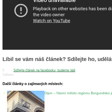
Líbil se vám náš článek? Sdílejte ho, uděl
0
Sdílejte článek na facebooku, budeme rádi
Sdíleno
Další články o zajímavých místech:
Dijon – hlavní město regionu Burgundsko j