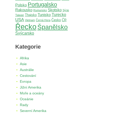
Portugalsko
Polsko
Rakousko
Skotsko
Rumunsko
Sýrie
Turecko
Tunisko
Thajsko
Taiwan
USA
Česko
ČR
Vietnam
Černá Hora
Řecko
Španělsko
Švýcarsko
Kategorie
Afrika
Asie
Austrálie
Cestování
Evropa
Jižní Amerika
Moře a oceány
Oceánie
Rady
Severní Amerika