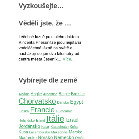
Vyzkoušejte…
Věděli jste, že …
Léčebné lázně proslulého doktora
Vincenta Priessnitze jsou nejstarší
vodoléčebné lázně na světě a
nacházejí se jen dva kilometry od
centra města Jeseník...
Více...
Vybírejte dle země
Anglie
Belgie
Brazílie
Albánie
Argentina
Chorvatsko
Egypt
Dánsko
Francie
Finsko
Guatemala
Itálie
Izrael
Holandsko
Island
Jordánsko
Katar
Kazachstán
Keňa
Kuba
Maroko
Lucembursko
Makedonie
Norsko
Německo
Maďarsko
Omán