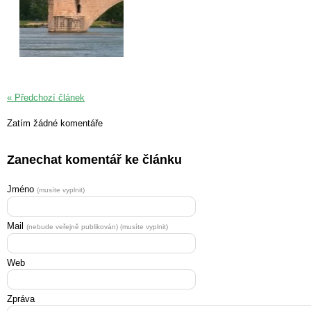
« Předchozí článek
Zatím žádné komentáře
Zanechat komentář ke článku
Jméno
(musíte vyplnit)
Mail
(nebude veřejně publikován) (musíte vyplnit)
Web
Zpráva