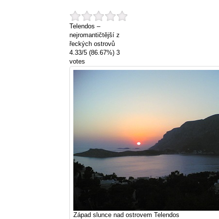
Telendos –
nejromantičtější z
řeckých ostrovů
4.33
/
5
(86.67%)
3
votes
Západ slunce nad ostrovem Telendos