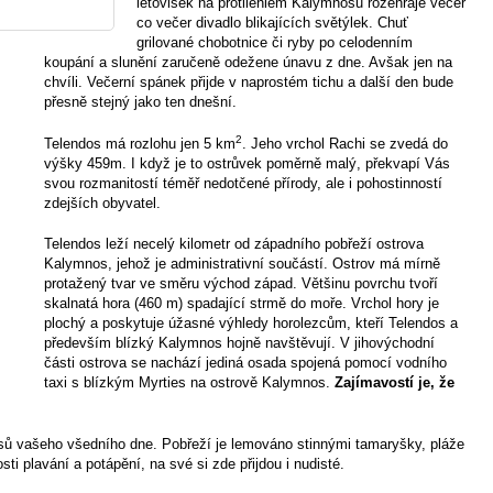
letovisek na protilehlém Kalymnosu rozehraje večer
co večer divadlo blikajících světýlek. Chuť
grilované chobotnice či ryby po celodenním
koupání a slunění zaručeně odežene únavu z dne. Avšak jen na
chvíli. Večerní spánek přijde v naprostém tichu a další den bude
přesně stejný jako ten dnešní.
2
Telendos má rozlohu jen 5 km
. Jeho vrchol Rachi se zvedá do
výšky 459m. I když je to ostrůvek poměrně malý, překvapí Vás
svou rozmanitostí téměř nedotčené přírody, ale i pohostinností
zdejších obyvatel.
Telendos leží necelý kilometr od západního pobřeží ostrova
Kalymnos, jehož je administrativní součástí. Ostrov má mírně
protažený tvar ve směru východ západ. Většinu povrchu tvoří
skalnatá hora (460 m) spadající strmě do moře. Vrchol hory je
plochý a poskytuje úžasné výhledy horolezcům, kteří Telendos a
především blízký Kalymnos hojně navštěvují. V jihovýchodní
části ostrova se nachází jediná osada spojená pomocí vodního
taxi s blízkým Myrties na ostrově Kalymnos.
Zajímavostí je, že
resů vašeho všedního dne. Pobřeží je lemováno stinnými tamaryšky, pláže
i plavání a potápění, na své si zde přijdou i nudisté.