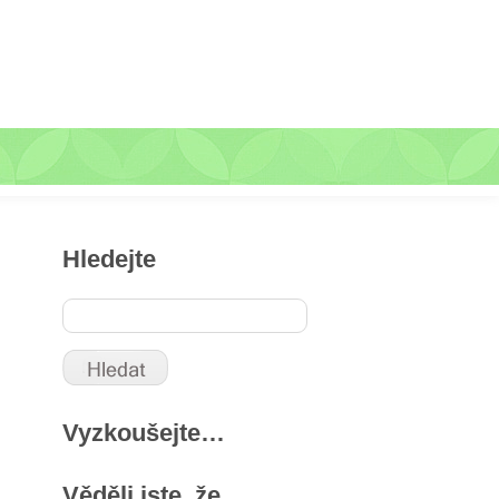
Hledejte
Vyzkoušejte…
Věděli jste, že …