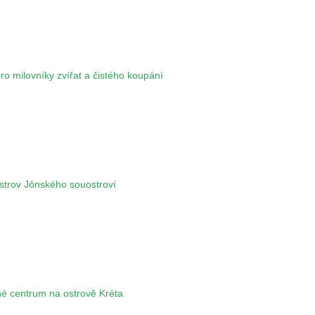
ro milovníky zvířat a čistého koupání
ostrov Jónského souostroví
né centrum na ostrově Kréta