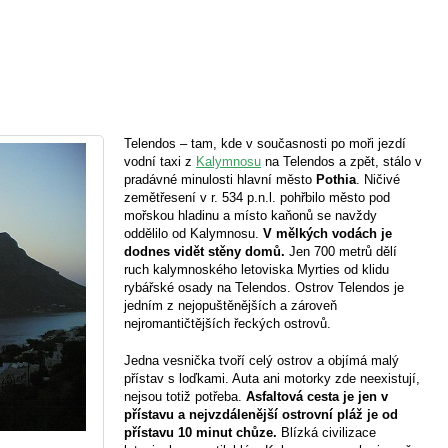
Telendos – tam, kde v současnosti po moři jezdí
vodní taxi z
Kalymnosu
na Telendos a zpět, stálo v
pradávné minulosti hlavní město
Pothia
. Ničivé
zemětřesení v r. 534 p.n.l. pohřbilo město pod
mořskou hladinu a místo kaňonů se navždy
oddělilo od Kalymnosu.
V mělkých vodách je
dodnes vidět stěny domů.
Jen 700 metrů dělí
ruch kalymnoského letoviska Myrties od klidu
rybářské osady na Telendos. Ostrov Telendos je
jedním z nejopuštěnějších a zároveň
nejromantičtějších řeckých ostrovů.
Jedna vesnička tvoří celý ostrov a objímá malý
přístav s loďkami. Auta ani motorky zde neexistují,
nejsou totiž potřeba.
Asfaltová cesta je jen v
přístavu a nejvzdálenější ostrovní pláž je od
přístavu 10 minut chůze.
Blízká civilizace