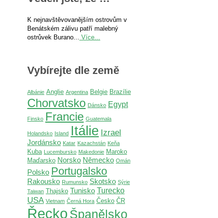
K nejnavštěvovanějším ostrovům v
Benátském zálivu patří malebný
ostrůvek Burano...
Více...
Vybírejte dle země
Anglie
Belgie
Brazílie
Albánie
Argentina
Chorvatsko
Egypt
Dánsko
Francie
Finsko
Guatemala
Itálie
Izrael
Holandsko
Island
Jordánsko
Katar
Kazachstán
Keňa
Kuba
Maroko
Lucembursko
Makedonie
Norsko
Německo
Maďarsko
Omán
Portugalsko
Polsko
Rakousko
Skotsko
Rumunsko
Sýrie
Turecko
Tunisko
Thajsko
Taiwan
USA
Česko
ČR
Vietnam
Černá Hora
Řecko
Španělsko