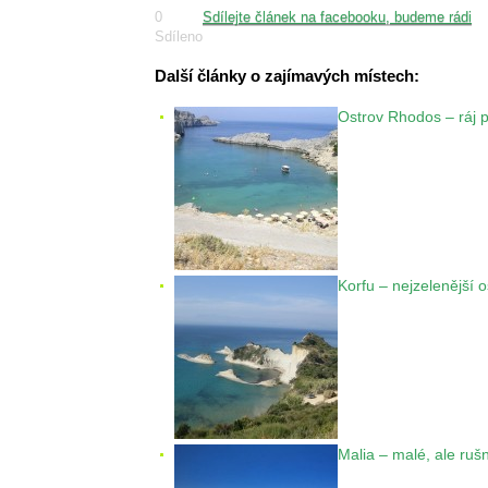
0
Sdílejte článek na facebooku, budeme rádi
Sdíleno
Další články o zajímavých místech:
Ostrov Rhodos – ráj p
Korfu – nejzelenější 
Malia – malé, ale ruš