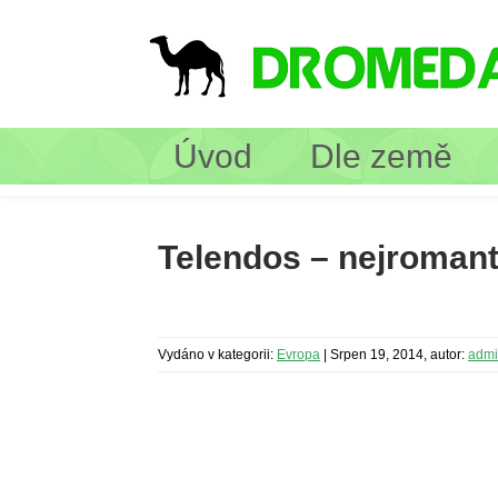
Úvod
Dle země
Telendos – nejromant
Vydáno v kategorii:
Evropa
|
Srpen 19, 2014, autor:
adm