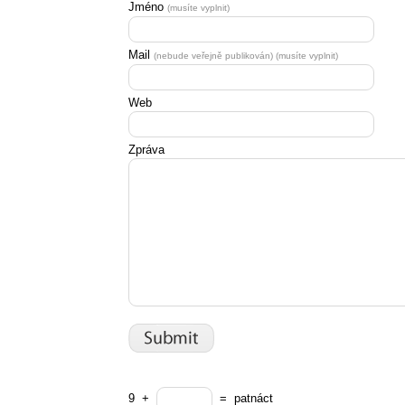
Jméno
(musíte vyplnit)
Mail
(nebude veřejně publikován) (musíte vyplnit)
Web
Zpráva
9
+
=
patnáct