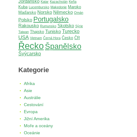
Jordánsko
Katar
Kazachstán
Keňa
Kuba
Maroko
Lucembursko
Makedonie
Norsko
Německo
Maďarsko
Omán
Portugalsko
Polsko
Rakousko
Skotsko
Rumunsko
Sýrie
Turecko
Tunisko
Thajsko
Taiwan
USA
Česko
ČR
Vietnam
Černá Hora
Řecko
Španělsko
Švýcarsko
Kategorie
Afrika
Asie
Austrálie
Cestování
Evropa
Jižní Amerika
Moře a oceány
Oceánie