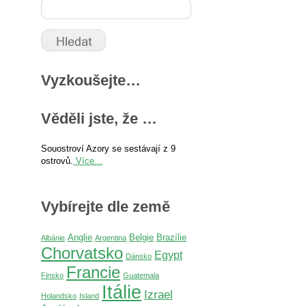
Vyzkoušejte…
Věděli jste, že …
Souostroví Azory se sestávají z 9
ostrovů.
Více...
Vybírejte dle země
Anglie
Belgie
Brazílie
Albánie
Argentina
Chorvatsko
Egypt
Dánsko
Francie
Finsko
Guatemala
Itálie
Izrael
Holandsko
Island