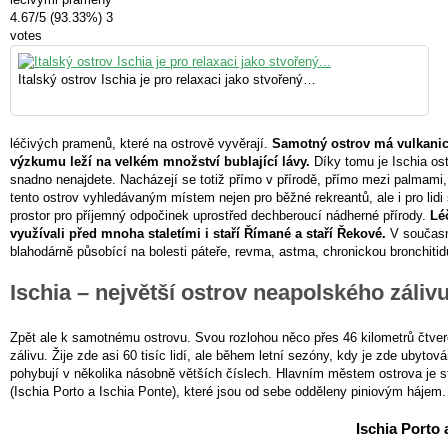
4.67
/
5
(93.33%)
3
votes
Italský ostrov Ischia je pro relaxaci jako stvořený…
léčivých pramenů, které na ostrově vyvěrají.
Samotný ostrov má vulkanic
výzkumu leží na velkém množství bublající lávy.
Díky tomu je Ischia ost
snadno nenajdete. Nacházejí se totiž přímo v přírodě, přímo mezi palmami, 
tento ostrov vyhledávaným místem nejen pro běžné rekreantů, ale i pro lidi 
prostor pro příjemný odpočinek uprostřed dechberoucí nádherné přírody.
Lé
využívali před mnoha staletími i staří Římané a staří Řekové.
V současn
blahodárně působící na bolesti páteře, revma, astma, chronickou bronchiti
Ischia – největší ostrov neapolského záliv
Zpět ale k samotnému ostrovu. Svou rozlohou něco přes 46 kilometrů čtve
zálivu. Žije zde asi 60 tisíc lidí, ale během letní sezóny, kdy je zde ubyt
pohybují v několika násobně větších číslech. Hlavním městem ostrova je s
(Ischia Porto a Ischia Ponte), které jsou od sebe odděleny piniovým hájem.
Ischia Porto 