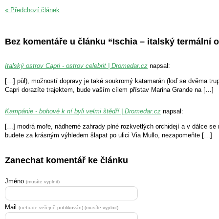
« Předchozí článek
Bez komentáře u článku “Ischia – italský termální 
Italský ostrov Capri - ostrov celebrit | Dromedar.cz
napsal:
[…] půl), možností dopravy je také soukromý katamarán (loď se dvěma trupy
Capri dorazíte trajektem, bude vaším cílem přístav Marina Grande na […]
Kampánie - bohové k ní byli velmi štědří | Dromedar.cz
napsal:
[…] modrá moře, nádherné zahrady plné rozkvetlých orchidejí a v dálce se 
budete za krásným výhledem šlapat po ulici Via Mullo, nezapomeňte […]
Zanechat komentář ke článku
Jméno
(musíte vyplnit)
Mail
(nebude veřejně publikován) (musíte vyplnit)