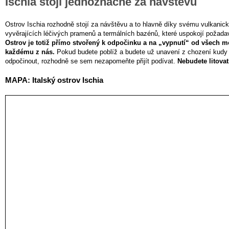
Ischia stojí jednoznačně za návštěvu
Ostrov Ischia rozhodně stojí za návštěvu a to hlavně díky svému vulkanic
vyvěrajících léčivých pramenů a termálních bazénů, které uspokojí požadav
Ostrov je totiž přímo stvořený k odpočinku a na „vypnutí“ od všech m
každému z nás.
Pokud budete poblíž a budete už unavení z chození kudy t
odpočinout, rozhodně se sem nezapomeňte přijít podívat.
Nebudete litovat
MAPA: Italský ostrov Ischia