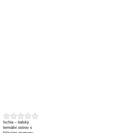
Ischia – italský
termální ostrov s
léčivými prameny