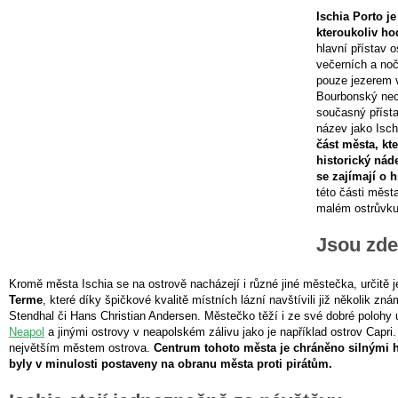
Ischia Porto j
kteroukoliv ho
hlavní přístav o
večerních a nočn
pouze jezerem v
Bourbonský nech
současný přísta
název jako Isch
část města, kte
historický náde
se zajímají o h
této části měst
malém ostrůvku,
Jsou zde
Kromě města Ischia se na ostrově nacházejí i různé jiné městečka, určitě 
Terme
, které díky špičkové kvalitě místních lázní navštívili již několik zn
Stendhal či Hans Christian Andersen. Městečko těží i ze své dobré polohy 
Neapol
a jinými ostrovy v neapolském zálivu jako je například ostrov Capri
největším městem ostrova.
Centrum tohoto města je chráněno silnými 
byly v minulosti postaveny na obranu města proti pirátům.