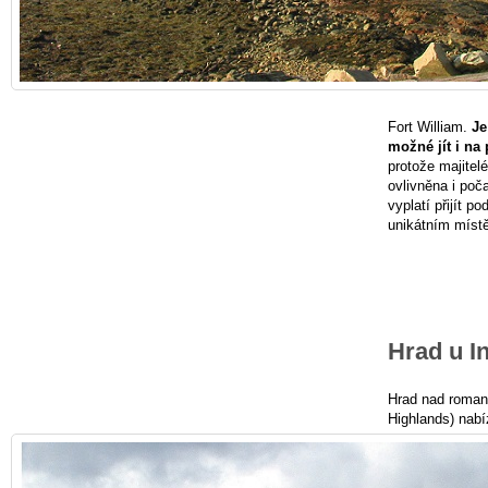
Fort William.
Je
možné jít i na
protože majitelé
ovlivněna i poč
vyplatí přijít p
unikátním místě
Hrad u I
Hrad nad roma
Highlands) nabí