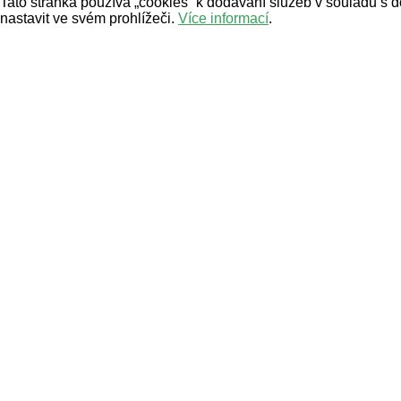
Tato stránka používá „cookies“ k dodávání služeb v souladu s 
nastavit ve svém prohlížeči.
Více informací
.