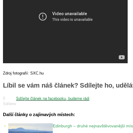
Zdroj fotografií: SXC.hu
Líbil se vám náš článek? Sdílejte ho, uděl
0
Sdílejte článek na facebooku, budeme rádi
Sdíleno
Další články o zajímavých místech:
Edinburgh – druhé nejnavštěvovanější mís