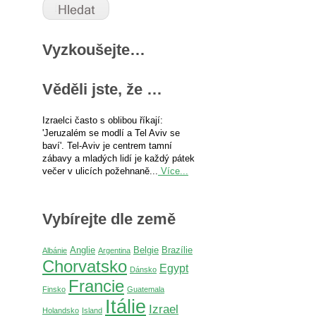
Vyzkoušejte…
Věděli jste, že …
Izraelci často s oblibou říkají:
'Jeruzalém se modlí a Tel Aviv se
baví'. Tel-Aviv je centrem tamní
zábavy a mladých lidí je každý pátek
večer v ulicích požehnaně...
Více...
Vybírejte dle země
Anglie
Belgie
Brazílie
Albánie
Argentina
Chorvatsko
Egypt
Dánsko
Francie
Finsko
Guatemala
Itálie
Izrael
Holandsko
Island