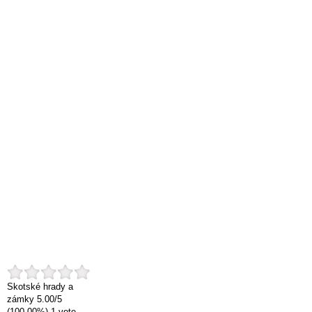
Skotské hrady a
zámky
5.00
/
5
(100.00%)
1
vote