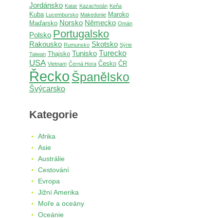
Jordánsko
Katar
Kazachstán
Keňa
Kuba
Maroko
Lucembursko
Makedonie
Norsko
Německo
Maďarsko
Omán
Portugalsko
Polsko
Rakousko
Skotsko
Rumunsko
Sýrie
Turecko
Tunisko
Thajsko
Taiwan
USA
Česko
ČR
Vietnam
Černá Hora
Řecko
Španělsko
Švýcarsko
Kategorie
Afrika
Asie
Austrálie
Cestování
Evropa
Jižní Amerika
Moře a oceány
Oceánie