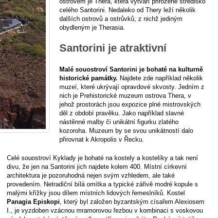
ostrovem je Thera, která vytváří přirozené středisko
celého Santorini. Nedaleko od Thery leží několik
dalších ostrovů a ostrůvků, z nichž jediným
obydleným je Therasia.
Santorini je atraktivní
Malé souostroví Santorini je bohaté na kulturně
historické památky.
Najdete zde například několik
muzeí, které ukrývají opravdové skvosty. Jedním z
nich je Prehistorické muzeum ostrova Thera, v
jehož prostorách jsou expozice plné mistrovských
děl z období pravěku. Jako například slavné
nástěnné malby či unikátní figurku zlatého
kozoroha. Muzeum by se svou unikátností dalo
přirovnat k Akropolis v Řecku.
Celé souostroví Kyklady je bohaté na kostely a kostelíky a tak není
divu, že jen na Santorini jich najdete kolem 400. Místní církevní
architektura je pozoruhodná nejen svým vzhledem, ale také
provedením. Netradiční bílá omítka a typické zářivě modré kopule s
malými křížky jsou dílem místních lidových řemeslníků. Kostel
Panagia Episkopi
, který byl založen byzantským císařem Alexiosem
I., je vyzdoben vzácnou mramorovou řezbou v kombinaci s voskovou