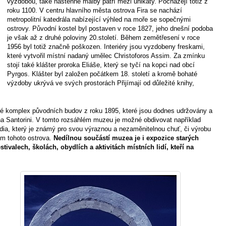
výzdobou, také nástěnné malby patří mezi unikáty. Pocházejí totiž z
roku 1100. V centru hlavního města ostrova Fira se nachází
metropolitní katedrála nabízející výhled na moře se sopečnými
ostrovy. Původní kostel byl postaven v roce 1827, jeho dnešní podoba
je však až z druhé poloviny 20.století. Během zemětřesení v roce
1956 byl totiž značně poškozen. Interiéry jsou vyzdobeny freskami,
které vytvořil místní nadaný umělec Christoforos Assim. Za zmínku
stojí také klášter proroka Eliáše, který se tyčí na kopci nad obcí
Pyrgos. Klášter byl založen počátkem 18. století a kromě bohaté
výzdoby ukrývá ve svých prostorách Přijímají od důležité knihy,
ké komplex původních budov z roku 1895, které jsou dodnes udržovány a
 na Santorini. V tomto rozsáhlém muzeu je možné obdivovat například
udia, který je známý pro svou výraznou a nezaměnitelnou chuť, či výrobu
tem tohoto ostrova.
Nedílnou součástí muzea je i expozice starých
stivalech, školách, obydlích a aktivitách místních lidí, kteří na