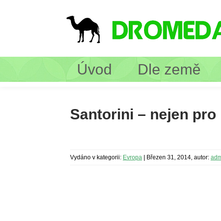
Úvod
Dle země
Santorini – nejen pr
Vydáno v kategorii:
Evropa
|
Březen 31, 2014, autor:
adm