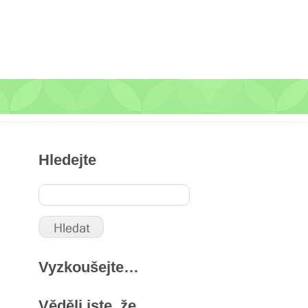
Hledejte
Vyzkoušejte…
Věděli jste, že …