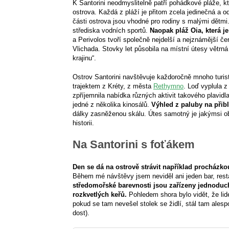
K Santorini neodmyslitelně patří pohádkové pláže, k
ostrova. Každá z pláží je přitom zcela jedinečná a o
části ostrova jsou vhodné pro rodiny s malými dětmi.
střediska vodních sportů.
Naopak pláž Oia, která je
a Perivolos tvoří společně nejdelší a nejznámější če
Vlichada. Stovky let působila na místní útesy větr
krajinu“.
Ostrov Santorini navštěvuje každoročně mnoho turistů
trajektem z Kréty, z města
Rethymno
. Loď vyplula z
zpříjemnila nabídka různých aktivit takového plavidl
jedné z několika kinosálů.
Výhled z paluby na přibl
dálky zasněženou skálu. Útes samotný je jakýmsi ob
historii.
Na Santorini s foťákem
Den se dá na ostrově strávit například procházkou
Během mé návštěvy jsem neviděl ani jeden bar, rest
středomořské barevnosti jsou zařízeny jednodu
rozkvetlých keřů.
Pohledem shora bylo vidět, že lidé
pokud se tam nevešel stolek se židlí, stál tam ales
dost).