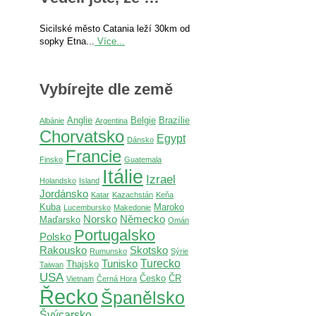
Sicilské město Catania leží 30km od
sopky Etna...
Více...
Vybírejte dle země
Anglie
Belgie
Brazílie
Albánie
Argentina
Chorvatsko
Egypt
Dánsko
Francie
Finsko
Guatemala
Itálie
Izrael
Holandsko
Island
Jordánsko
Katar
Kazachstán
Keňa
Kuba
Maroko
Lucembursko
Makedonie
Norsko
Německo
Maďarsko
Omán
Portugalsko
Polsko
Rakousko
Skotsko
Rumunsko
Sýrie
Turecko
Tunisko
Thajsko
Taiwan
USA
Česko
ČR
Vietnam
Černá Hora
Řecko
Španělsko
Švýcarsko