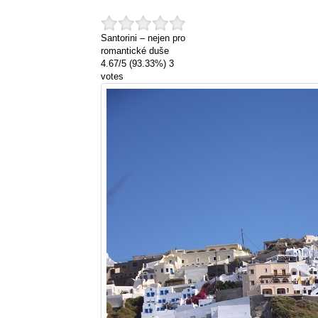
Santorini – nejen pro
romantické duše
4.67
/
5
(93.33%)
3
votes