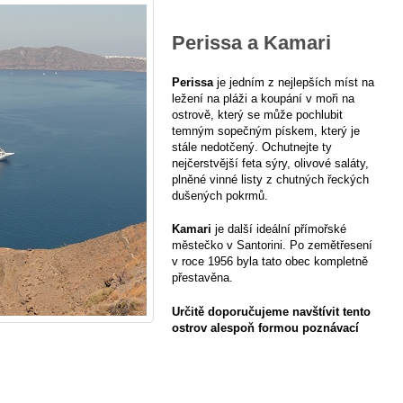
Perissa a Kamari
Perissa
je jedním z nejlepších míst na
ležení na pláži a koupání v moři na
ostrově, který se může pochlubit
temným sopečným pískem, který je
stále nedotčený. Ochutnejte ty
nejčerstvější feta sýry, olivové saláty,
plněné vinné listy z chutných řeckých
dušených pokrmů.
Kamari
je další ideální přímořské
městečko v Santorini. Po zemětřesení
v roce 1956 byla tato obec kompletně
přestavěna.
Určitě doporučujeme navštívit tento
ostrov alespoň formou poznávací