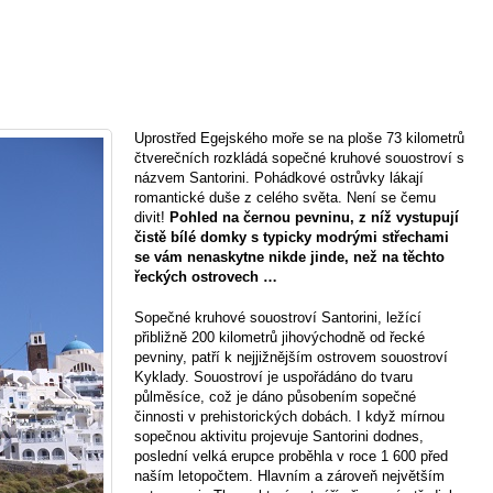
Uprostřed Egejského moře se na ploše 73 kilometrů
čtverečních rozkládá sopečné kruhové souostroví s
názvem Santorini. Pohádkové ostrůvky lákají
romantické duše z celého světa. Není se čemu
divit!
Pohled na černou pevninu, z níž vystupují
čistě bílé domky s typicky modrými střechami
se vám nenaskytne nikde jinde, než na těchto
řeckých ostrovech …
Sopečné kruhové souostroví Santorini, ležící
přibližně 200 kilometrů jihovýchodně od řecké
pevniny, patří k nejjižnějším ostrovem souostroví
Kyklady. Souostroví je uspořádáno do tvaru
půlměsíce, což je dáno působením sopečné
činnosti v prehistorických dobách. I když mírnou
sopečnou aktivitu projevuje Santorini dodnes,
poslední velká erupce proběhla v roce 1 600 před
naším letopočtem. Hlavním a zároveň největším