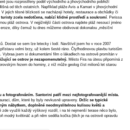
teré jsou rozprostřeny podél východního a jihovýchodního pobřeží
dlišná od těch ostatních. Například pláže Avis a Kamari v jihovýchodní
 V jejich těsné blízkosti se nacházejí hotely, restaurace a obchůdky či
 turisty zcela nedotčena, nabízí klidné prostředí a soukromí
. Perissa
rnou pláž ostrova. V nejjižnější části ostrova najdete pláž nesoucí jméno
ná eroze, díky čemuž tu dnes můžeme obdivovat dokonalou „měsíční
. Dostat se sem lze letecky i lodí. Navštívil jsem ho v roce 2007
 přístavu velmi brzy, už kolem šesté ráno. Čtyřhodinovou plavbu turistům
a. Vybraa jsem si dokumentární film o lákadlech na ostrově promítán v
ižující se ostrov je nezapomenutelný.
Město Fira na útesu připomíná z
rovským řezem do horniny, z níž může geolog číst milionů let starou
 a fotografováním. Santorini patří mezi nejfotografovanější místa.
auraci, dům, které by byly nevkusně upraveny.
Držíc se typické
chým nábytkem, doplněné neodmyslitelnou kulisou květů a
 zde využili každý výškový rozdíl, i na té nejmenší terase něco bylo,
poň modrý květináč a při něm seděla kočka (těch je na ostrově opravdu